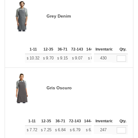
Grey Denim
1-11
12-35
36-71
72-143
144-287
Inventario
288 +
Más
Qty.
+
10.32
9.70
9.15
9.07
8.91
430
8.84
$
$
$
$
$
$
Gris Oscuro
1-11
12-35
36-71
72-143
144-287
Inventario
288 +
Más
Qty.
+
7.72
7.25
6.84
6.79
6.67
247
6.61
$
$
$
$
$
$