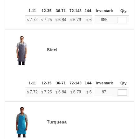
1-11
12-35
36-71
72-143
144-287
Inventario
288 +
Más
Qty.
+
7.72
7.25
6.84
6.79
6.67
685
6.61
$
$
$
$
$
$
Steel
1-11
12-35
36-71
72-143
144-287
Inventario
288 +
Más
Qty.
+
7.72
7.25
6.84
6.79
6.67
87
6.61
$
$
$
$
$
$
Turquesa