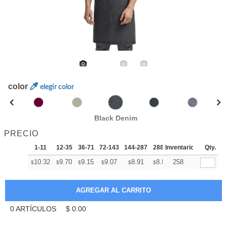
color
elegir color
Black Denim
PRECIO
1-11
12-35
36-71
72-143
144-287
288 +
Inventario
Más
Qty.
+
10.32
9.70
9.15
9.07
8.91
8.84
258
$
$
$
$
$
$
0
ARTÍCULOS
$
0.00