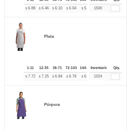
+
6.88
6.46
6.10
6.04
5.94
1500
5.89
$
$
$
$
$
$
Plata
1-11
12-35
36-71
72-143
144-287
Inventario
288 +
Más
Qty.
+
7.72
7.25
6.84
6.79
6.67
1024
6.61
$
$
$
$
$
$
Púrpura