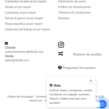
Camisetas locales al por mayor
Información de envío
Ventas al por mayor
Política de Devoluciones
Camisetas al por mayor
Términos & Condiciones
Gorras & gorros al por mayor
Glosario
Ropa deportiva al por mayor
Uniformes de trabajo al por mayor
Cliente
customerservice@ntextil.com
Rastreo de pedido
Venta
sales@ntextil.com
Preguntas frecuentes
👋
Hola
Si tienes dudas o preguntas, puedes
escribirnos en cualquier momento.
Política de Privacidad
-
Términos y Condiciones
-
Mapa del sitio
Copyright 2026
Nuestro chatbot está aquí para
ntextil.com - Todos los derechos reservados
ayudarte.