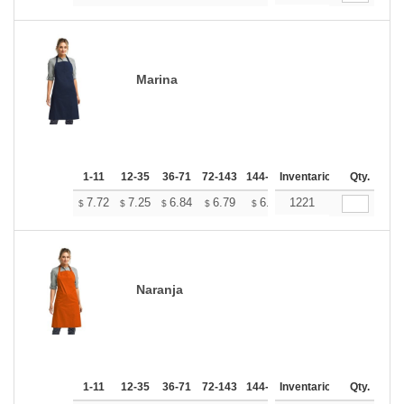
Marina
1-11
12-35
36-71
72-143
144-287
Inventario
288 +
Más
Qty.
+
7.72
7.25
6.84
6.79
6.67
1221
6.61
$
$
$
$
$
$
Naranja
1-11
12-35
36-71
72-143
144-287
Inventario
288 +
Más
Qty.