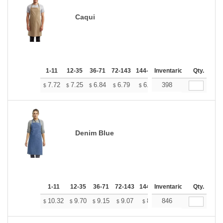
Caqui
1-11
12-35
36-71
72-143
144-287
Inventario
288 +
Más
Qty.
+
7.72
7.25
6.84
6.79
6.67
398
6.61
$
$
$
$
$
$
Denim Blue
1-11
12-35
36-71
72-143
144-287
Inventario
288 +
Más
Qty.
+
10.32
9.70
9.15
9.07
8.91
846
8.84
$
$
$
$
$
$