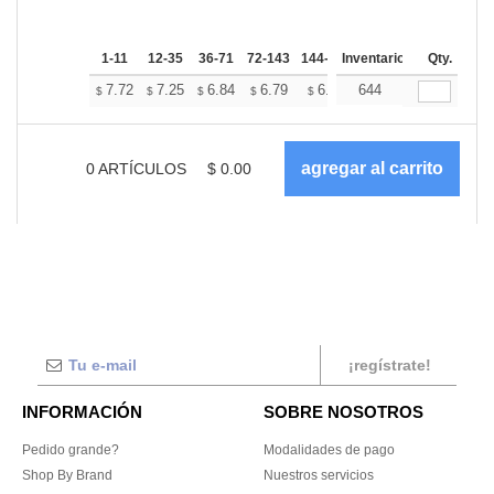
1-11
12-35
36-71
72-143
144-287
Inventario
288 +
Más
Qty.
+
7.72
7.25
6.84
6.79
6.67
644
6.61
$
$
$
$
$
$
0
ARTÍCULOS
$
0.00
¡regístrate!
INFORMACIÓN
SOBRE NOSOTROS
Pedido grande?
Modalidades de pago
Shop By Brand
Nuestros servicios