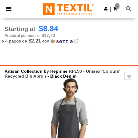
×
App de Ntextil
0
Descargar app
|
¡Mejores precios en app!
$8.84
Starting at
$17,73
Precio al por menor
$2.21
o 4 pagos de
con
ⓘ
Artisan Collection by Reprime
RP150 - Unisex 'Colours'
Recycled Bib Apron
- Black Denim
Previous
Next