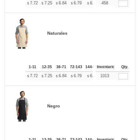
+
7.72
7.25
6.84
6.79
6.67
458
6.61
$
$
$
$
$
$
Naturales
1-11
12-35
36-71
72-143
144-287
Inventario
288 +
Más
Qty.
+
7.72
7.25
6.84
6.79
6.67
1013
6.61
$
$
$
$
$
$
Negro
1-11
12-35
36-71
72-143
144-287
Inventario
288 +
Más
Qty.