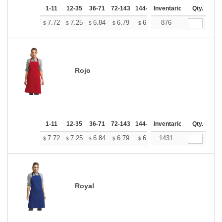
1-11
12-35
36-71
72-143
144-287
Inventario
288 +
Más
Qty.
+
7.72
7.25
6.84
6.79
6.67
876
6.61
$
$
$
$
$
$
Rojo
1-11
12-35
36-71
72-143
144-287
Inventario
288 +
Más
Qty.
+
7.72
7.25
6.84
6.79
6.67
1431
6.61
$
$
$
$
$
$
Royal