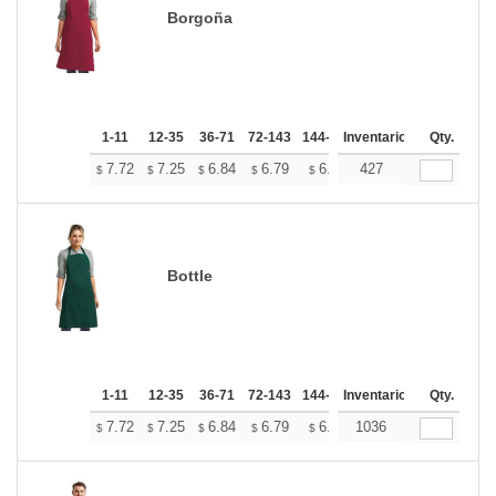
Borgoña
1-11
12-35
36-71
72-143
144-287
Inventario
288 +
Más
Qty.
+
7.72
7.25
6.84
6.79
6.67
427
6.61
$
$
$
$
$
$
Bottle
1-11
12-35
36-71
72-143
144-287
Inventario
288 +
Más
Qty.
+
7.72
7.25
6.84
6.79
6.67
1036
6.61
$
$
$
$
$
$