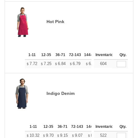
Hot Pink
1-11
12-35
36-71
72-143
144-287
Inventario
288 +
Más
Qty.
+
7.72
7.25
6.84
6.79
6.67
604
6.61
$
$
$
$
$
$
Indigo Denim
1-11
12-35
36-71
72-143
144-287
Inventario
288 +
Más
Qty.
+
10.32
9.70
9.15
9.07
8.91
522
8.84
$
$
$
$
$
$