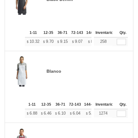
1-11
12-35
36-71
72-143
144-287
Inventario
288 +
Más
Qty.
+
10.32
9.70
9.15
9.07
8.91
258
8.84
$
$
$
$
$
$
Blanco
1-11
12-35
36-71
72-143
144-287
Inventario
288 +
Más
Qty.
+
6.88
6.46
6.10
6.04
5.94
1274
5.89
$
$
$
$
$
$