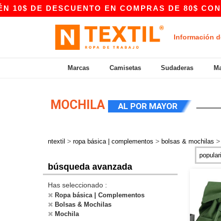
 DE DESCUENTO EN COMPRAS DE 80$ CON EL CÓD
Información d
Marcas
Camisetas
Sudaderas
Ma
MOCHILA
AL POR MAYOR
>
>
ntextil
ropa básica | complementos
bolsas & mochilas
búsqueda avanzada
Has seleccionado :
Ropa básica | Complementos
Bolsas & Mochilas
Mochila