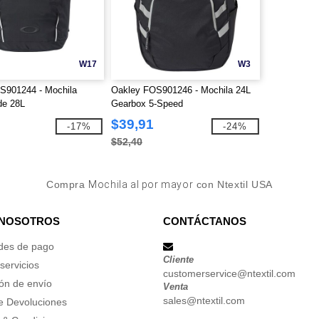
W17
W3
S901244 - Mochila
Oakley FOS901246 - Mochila 24L
de 28L
Gearbox 5-Speed
$39,91
-17%
-24%
$52,40
Compra
Mochila al por mayor
con Ntextil USA
 NOSOTROS
CONTÁCTANOS
des de pago
Cliente
servicios
customerservice@ntextil.com
ón de envío
Venta
sales@ntextil.com
de Devoluciones