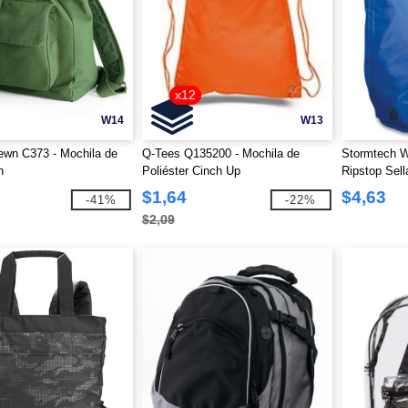
x12
W14
W13
ewn C373 - Mochila de
Q-Tees Q135200 - Mochila de
Stormtech W
n
Poliéster Cinch Up
Ripstop Sel
28L
$1,64
$4,63
-41%
-22%
$2,09