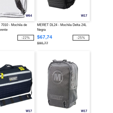
W64
W17
 7010 - Mochila de
MERET DL24 - Mochila Delta 24L
rente
Negra
$67,74
-22%
-25%
$90,77
W17
W17