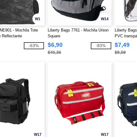
W1
W14
NE901 - Mochila Tote
Liberty Bags 7761 - Mochila Union
Liberty Bags
e Reflectante
Square
PVC transpa
$6,90
$7,49
-63%
-83%
$40,36
$9,59
W17
W17