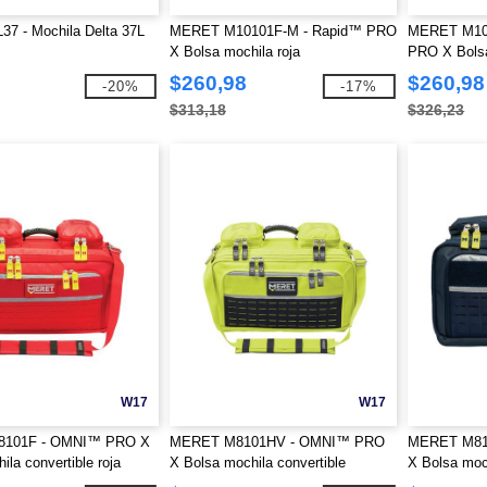
7 - Mochila Delta 37L
MERET M10101F-M - Rapid™ PRO
MERET M10
X Bolsa mochila roja
PRO X Bolsa
$260,98
$260,98
-20%
-17%
$313,18
$326,23
W17
W17
101F - OMNI™ PRO X
MERET M8101HV - OMNI™ PRO
MERET M81
ila convertible roja
X Bolsa mochila convertible
X Bolsa moch
amarilla de alta visibilidad
marino