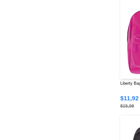
Liberty Ba
$11,92
$15,08