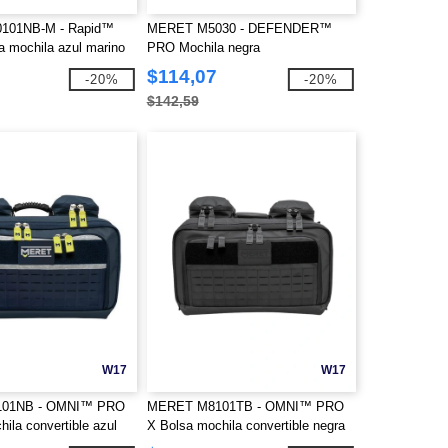
101NB-M - Rapid™
MERET M5030 - DEFENDER™
 mochila azul marino
PRO Mochila negra
$114,07
-20%
-20%
$142,59
W17
W17
01NB - OMNI™ PRO
MERET M8101TB - OMNI™ PRO
ila convertible azul
X Bolsa mochila convertible negra