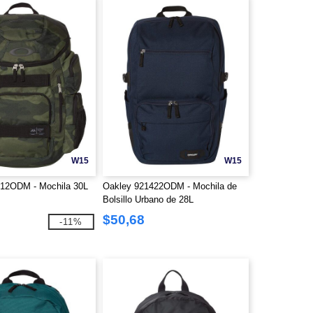
W15
W15
012ODM - Mochila 30L
Oakley 921422ODM - Mochila de
Bolsillo Urbano de 28L
$50,68
-11%