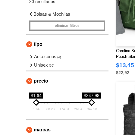
30 resultados.
Bolsas & Mochilas
eliminar filtros
tipo
Carolina S
Accesorios
Peach Ski
(4)
$13,45
Unisex
(26)
$22,92
precio
$1.64
$347.98
1.64
88.23
174.81
261.4
347.98
marcas