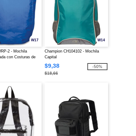
W17
W14
RP-2 - Mochila
Champion CH104102 - Mochila
lada con Costuras de
Capital
$9,38
-50%
$18,66