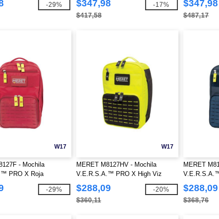
8
$347,98
$347,98
-29%
-17%
$417,58
$487,17
W17
W17
27F - Mochila
MERET M8127HV - Mochila
MERET M812
.™ PRO X Roja
V.E.R.S.A.™ PRO X High Viz
V.E.R.S.A.
amarilla
9
$288,09
$288,09
-29%
-20%
$360,11
$368,76