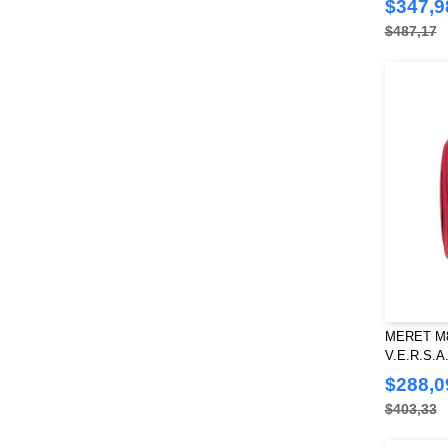
$347,9
$487,17
MERET M81
V.E.R.S.A
$288,0
$403,33