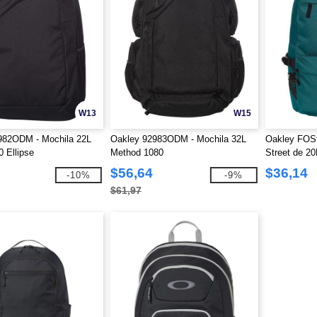
W13
W15
982ODM - Mochila 22L
Oakley 92983ODM - Mochila 32L
Oakley FOS9
 Ellipse
Method 1080
Street de 20
$56,64
$36,14
-10%
-9%
$61,97