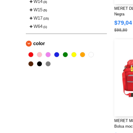
W14
(3)
MERET DL3
W15
(5)
Negra
W17
(15)
$79,04
W64
(1)
$98,80
color
MERET M8
Bolsa moch