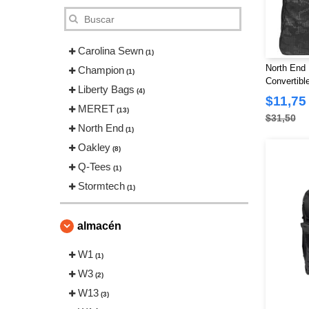
Carolina Sewn
(1)
North End 
Champion
(1)
Convertibl
Liberty Bags
(4)
$11,75
MERET
(13)
$31,50
North End
(1)
Oakley
(8)
Q-Tees
(1)
Stormtech
(1)
almacén
W1
(1)
W3
(2)
W13
(3)