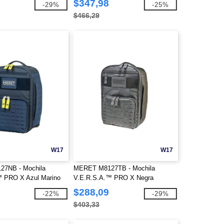
$347,98
-29%
-25%
$466,29
W17
W17
7NB - Mochila
MERET M8127TB - Mochila
™ PRO X Azul Marino
V.E.R.S.A.™ PRO X Negra
$288,09
-22%
-29%
$403,33