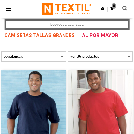
×
App de Ntextil
0
Descargar app
|
¡Mejores precios en app!
búsqueda avanzada
AL POR MAYOR
CAMISETAS TALLAS GRANDES