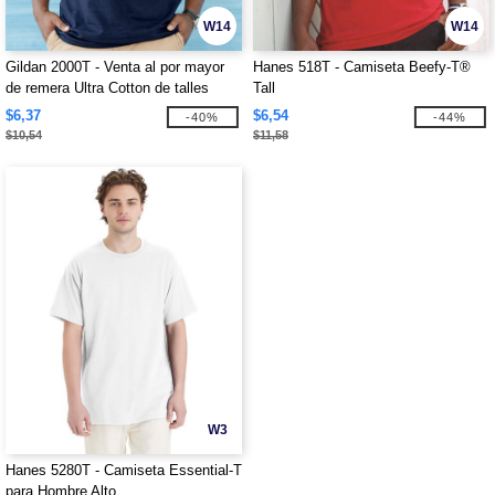
W14
W14
Gildan 2000T - Venta al por mayor
Hanes 518T - Camiseta Beefy-T®
de remera Ultra Cotton de talles
Tall
altos
$6,37
$6,54
-40%
-44%
$10,54
$11,58
W3
Hanes 5280T - Camiseta Essential-T
para Hombre Alto