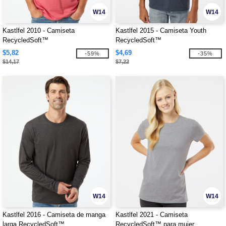
W14
W14
Kastlfel 2010 - Camiseta
Kastlfel 2015 - Camiseta Youth
RecycledSoft™
RecycledSoft™
$5,82
$4,69
-59%
-35%
$14,17
$7,22
W14
W14
Kastlfel 2016 - Camiseta de manga
Kastlfel 2021 - Camiseta
larga RecycledSoft™
RecycledSoft™ para mujer