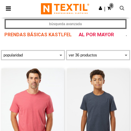
×
App de Ntextil
0
Descargar app
|
¡Mejores precios en app!
búsqueda avanzada
AL POR MAYOR
PRENDAS BÁSICAS KASTLFEL