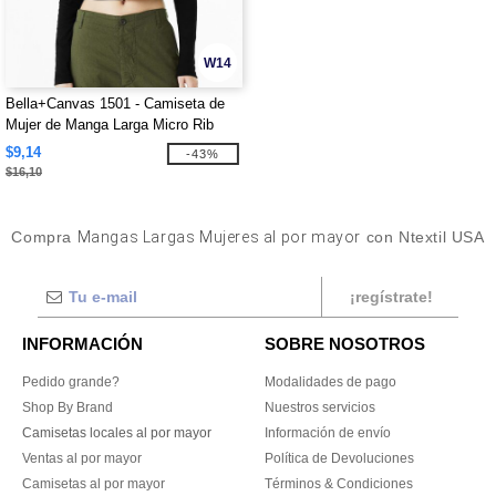
W14
Bella+Canvas 1501 - Camiseta de
Mujer de Manga Larga Micro Rib
Baby Tee
$9,14
-43%
$16,10
Compra
Mangas Largas Mujeres al por mayor
con Ntextil USA
¡regístrate!
INFORMACIÓN
SOBRE NOSOTROS
Pedido grande?
Modalidades de pago
Shop By Brand
Nuestros servicios
Camisetas locales al por mayor
Información de envío
Ventas al por mayor
Política de Devoluciones
Camisetas al por mayor
Términos & Condiciones