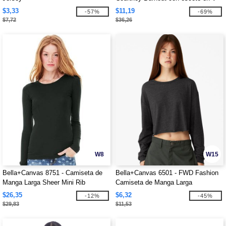
$3,33
$11,19
-57%
-69%
$7,72
$36,26
W8
W15
Bella+Canvas 8751 - Camiseta de
Bella+Canvas 6501 - FWD Fashion
Manga Larga Sheer Mini Rib
Camiseta de Manga Larga
Recortada para Mujer
$26,35
$6,32
-12%
-45%
$29,83
$11,53