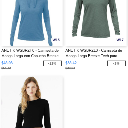
W15
W17
ANETIK WSBRZH0 - Camiseta de
ANETIK WSBRZL0 - Camiseta de
Manga Larga con Capucha Breeze
Manga Larga Breeze Tech para
Tech para Mujer
Mujer
$48,03
$38,42
-12%
-2%
$54,42
$39,04