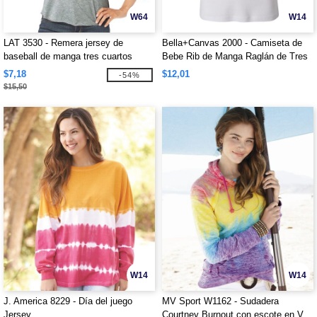
W64
W14
LAT 3530 - Remera jersey de
Bella+Canvas 2000 - Camiseta de
baseball de manga tres cuartos
Bebe Rib de Manga Raglán de Tres
Cuartos
$7,18
$12,01
-54%
$15,50
W14
W14
J. America 8229 - Día del juego
MV Sport W1162 - Sudadera
Jersey
Courtney Burnout con escote en V