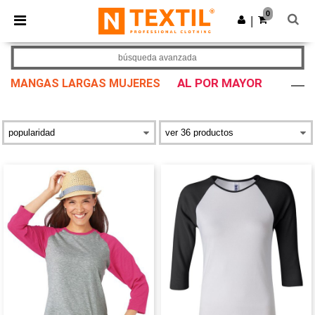
×
App de Ntextil
0
Descargar app
|
¡Mejores precios en app!
búsqueda avanzada
AL POR MAYOR
MANGAS LARGAS MUJERES