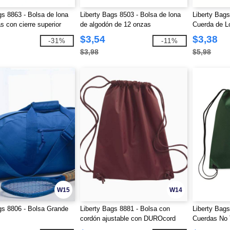
gs 8863 - Bolsa de lona
Liberty Bags 8503 - Bolsa de lona
Liberty Bags
s con cierre superior
de algodón de 12 onzas
Cuerda de L
$3,54
$3,38
-31%
-11%
$3,98
$5,98
W15
W14
gs 8806 - Bolsa Grande
Liberty Bags 8881 - Bolsa con
Liberty Bags
cordón ajustable con DUROcord
Cuerdas No 