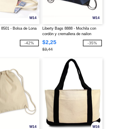
W14
W14
 8501 - Bolsa de Lona
Liberty Bags 8888 - Mochila con
cordón y cremallera de nailon
Denier
$2,25
-42%
-35%
$3,44
W14
W16