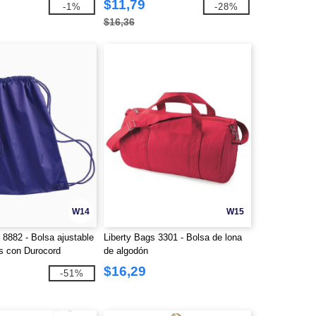
$11,79
-1%
-28%
$16,36
W14
W15
 8882 - Bolsa ajustable
Liberty Bags 3301 - Bolsa de lona
s con Durocord
de algodón
$16,29
-51%