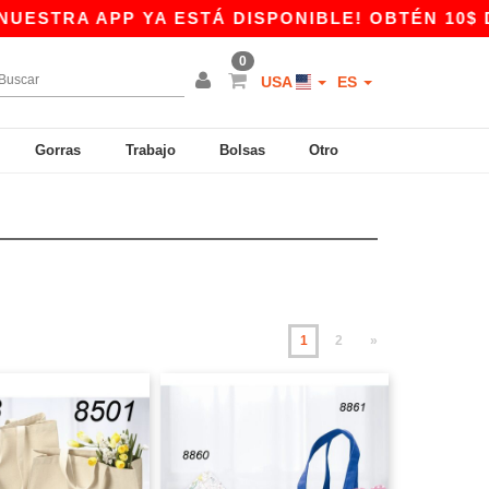
APP YA ESTÁ DISPONIBLE! OBTÉN 10$ DE DESCU
0
USA
ES
Gorras
Trabajo
Bolsas
Otro
1
2
»