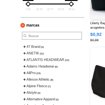
0.92
10.34
19.77
29.19
38.61
Liberty Ba
marcas
acogedora 
$0,92
$0,98
47 Brand
(2)
ANETIK
(11)
ATLANTIS HEADWEAR
(13)
Adams Headwear
(6)
AllPro
(19)
Alleson Athletic
(8)
Alpine Fleece
(7)
Alstyle
(3)
Alternative Apparel
(2)