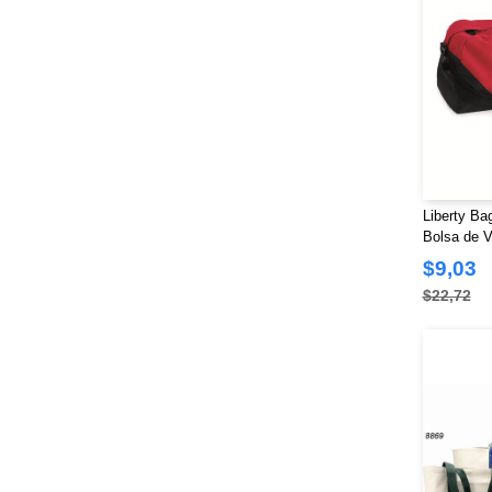
Lee
(1)
Liberty Bags
(64)
Los Angeles Apparel
(9)
M&O
(4)
M&O Knits
(1)
MERET
(23)
ML Kishigo
(19)
Liberty Bag
MV Sport
(11)
Bolsa de V
Mega Cap
(2)
$9,03
Nautica
(30)
$22,72
Next Level
(63)
Nomadix
(5)
North End
(23)
OAD
(15)
Oakley
(22)
Onna
(8)