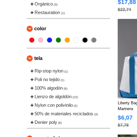
Classic Caps
$17,88
(2)
Orgánico
(3)
Code Five
$22,74
(2)
Restauration
(1)
Code V
(4)
Colorado Clothing
(3)
color
Colortone
(8)
Comfort Colors
(17)
ComfortWash by Hanes
(12)
tela
Devon & Jones
(41)
Dickies
Rip-stop nylon
(1)
(1)
Dri Duck
Poli no tejido
(72)
(1)
Econscious
100% algodón
(33)
(9)
FeatherLite
Lienzo de algoldón
(2)
(10)
Liberty Ba
Flexfit
Nylon con polivinilo
(28)
(4)
Marinera
Fortress
50% de materiales reciclados
(2)
(3)
$6,07
Gildan
Denier poly
(121)
(8)
$7,78
HUK
(7)