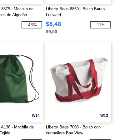
 8875 - Mochila de
Liberty Bags 8869 - Bolso Barco
ona de Algodón
Leeward
$8,48
-43%
-11%
$9,50
W14
W13
 A136 - Mochila de
Liberty Bags 7006 - Bolso con
Tejida
cremallera Bay View