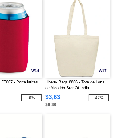
W14
W17
 FT007 - Porta latitas
Liberty Bags 8866 - Tote de Lona
o
de Algodón Star Of India
$3,63
-6%
-42%
$6,30