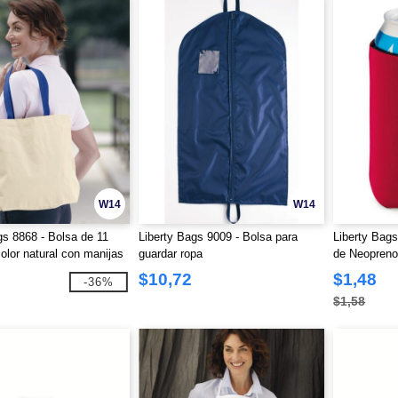
W14
W14
gs 8868 - Bolsa de 11
Liberty Bags 9009 - Bolsa para
Liberty Bags
olor natural con manijas
guardar ropa
de Neopren
tes
$10,72
$1,48
-36%
$1,58