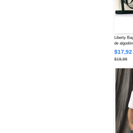
Outdoor Cap
(4)
Outer Ridge
(1)
Paragon
(20)
Q-Tees
(35)
Rabbit Skins
(25)
Liberty Ba
Red Kap
de algodón
(1)
Richardson
$17,92
(37)
Russell Athletic
$19,98
(10)
Shaka Wear
(5)
Sierra Pacific
(2)
Sportsman
(40)
Spyder
(41)
Stormtech
(2)
SubliVie
(3)
Swannies
(5)
TASC Performance Inc
(1)