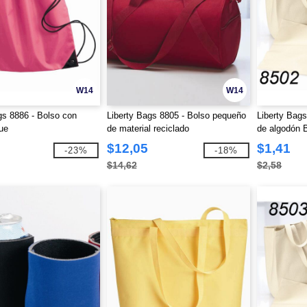
W14
W14
gs 8886 - Bolso con
Liberty Bags 8805 - Bolso pequeño
Liberty Bags
ue
de material reciclado
de algodón 
$12,05
$1,41
-23%
-18%
$14,62
$2,58