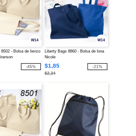
W14
W14
 8502 - Bolsa de lienzo
Liberty Bags 8860 - Bolsa de lona
Branson
Nicole
$1,85
-45%
-21%
$2,34