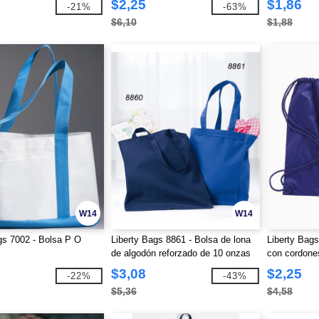
$2,25
$1,86
-21%
-63%
$6,10
$1,88
W14
W14
gs 7002 - Bolsa P O
Liberty Bags 8861 - Bolsa de lona
Liberty Bags
de algodón reforzado de 10 onzas
con cordone
$3,08
$2,25
-22%
-43%
$5,36
$4,58