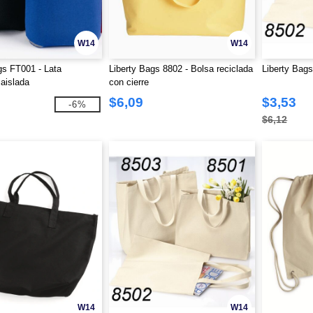
W14
W14
gs FT001 - Lata
Liberty Bags 8802 - Bolsa reciclada
Liberty Bags
aislada
con cierre
$6,09
$3,53
-6%
$6,12
W14
W14