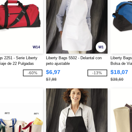
W14
W1
s 2251 - Serie Liberty
Liberty Bags 5502 - Delantal con
Liberty Bags
iaje de 22 Pulgadas
peto ajustable
Bolsa de Vi
$6,97
$18,07
-60%
-13%
$7,98
$38,60