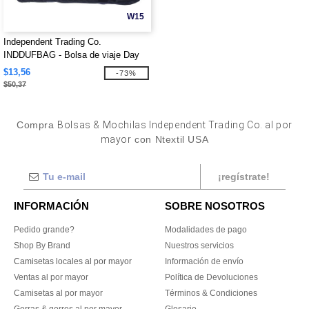
W15
Independent Trading Co.
INDDUFBAG - Bolsa de viaje Day
Tripper de 29L
$13,56
-73%
$50,37
Compra
Bolsas & Mochilas Independent Trading Co. al por
mayor
con Ntextil USA
¡regístrate!
INFORMACIÓN
SOBRE NOSOTROS
Pedido grande?
Modalidades de pago
Shop By Brand
Nuestros servicios
Camisetas locales al por mayor
Información de envío
Ventas al por mayor
Política de Devoluciones
Camisetas al por mayor
Términos & Condiciones