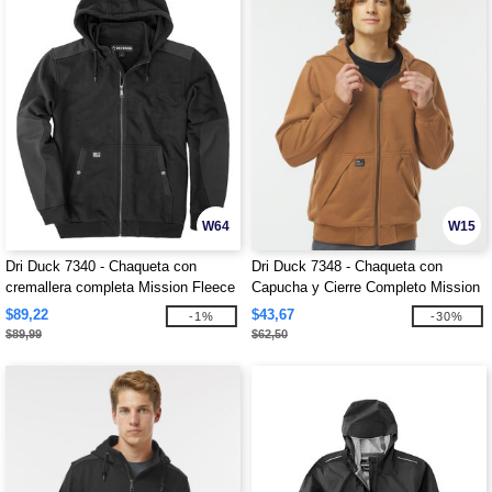
W64
W15
Dri Duck 7340 - Chaqueta con
Dri Duck 7348 - Chaqueta con
cremallera completa Mission Fleece
Capucha y Cierre Completo Mission
Pro
$89,22
$43,67
-1%
-30%
$89,99
$62,50