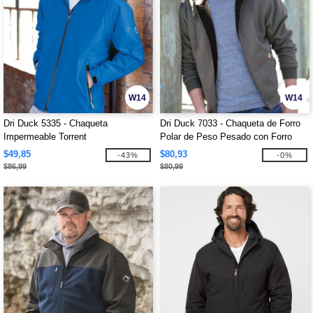
W14
W14
Dri Duck 5335 - Chaqueta
Dri Duck 7033 - Chaqueta de Forro
Impermeable Torrent
Polar de Peso Pesado con Forro
Térmico
$49,85
$80,93
-43%
-0%
$86,99
$80,99