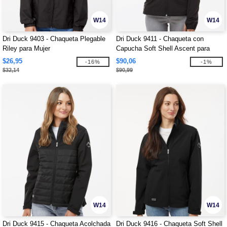
W14
W14
Dri Duck 9403 - Chaqueta Plegable
Dri Duck 9411 - Chaqueta con
Riley para Mujer
Capucha Soft Shell Ascent para
Mujer
$26,95
$90,06
-16%
-1%
$32,14
$90,99
W14
W14
Dri Duck 9415 - Chaqueta Acolchada
Dri Duck 9416 - Chaqueta Soft Shell