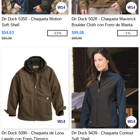
W14
W14
Dri Duck 5350 - Chaqueta Motion
Dri Duck 5028 - Chaqueta Maverick
Soft Shell
Boulder Cloth con Forro de Manta
$54,63
$99,08
-33%
-1%
$80,99
$99,99
W14
W14
Dri Duck 5090 - Chaqueta de Lona
Dri Duck 9439 - Chaqueta Contour
Laredo con Forro Térmico
Soft Shell