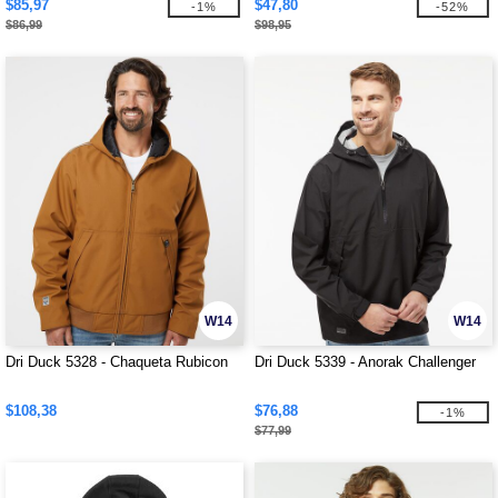
$85,97
$47,80
-1%
-52%
$86,99
$98,95
W14
W14
Dri Duck 5328 - Chaqueta Rubicon
Dri Duck 5339 - Anorak Challenger
$108,38
$76,88
-1%
$77,99