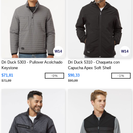
W14
W14
Dri Duck 5303 - Pullover Acolchado
Dri Duck 5310 - Chaqueta con
Keystone
Capucha Apex Soft Shell
$71,81
$90,33
-0%
-1%
$71,99
$90,99