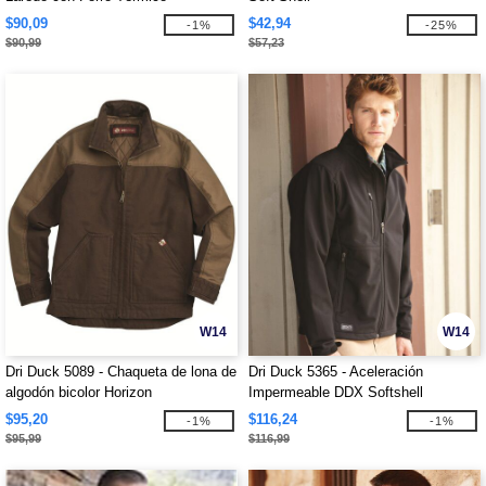
$90,09
$42,94
-1%
-25%
$90,99
$57,23
W14
W14
Dri Duck 5089 - Chaqueta de lona de
Dri Duck 5365 - Aceleración
algodón bicolor Horizon
Impermeable DDX Softshell
$95,20
$116,24
-1%
-1%
$95,99
$116,99