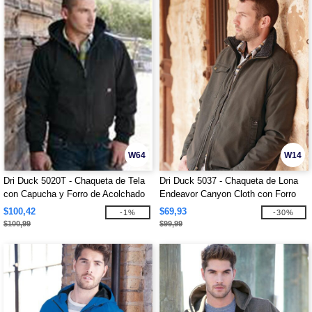
W64
W14
Dri Duck 5020T - Chaqueta de Tela
Dri Duck 5037 - Chaqueta de Lona
con Capucha y Forro de Acolchado
Endeavor Canyon Cloth con Forro
Tricot Tallas Grandes
Sherpa
$100,42
$69,93
-1%
-30%
$100,99
$99,99