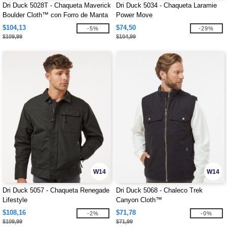
Dri Duck 5028T - Chaqueta Maverick
Dri Duck 5034 - Chaqueta Laramie
Boulder Cloth™ con Forro de Manta
Power Move
Tallas Altas
$104,13
$74,50
-5%
-29%
$109,99
$104,99
W14
W14
Dri Duck 5057 - Chaqueta Renegade
Dri Duck 5068 - Chaleco Trek
Lifestyle
Canyon Cloth™
$108,16
$71,78
-2%
-0%
$109,99
$71,99