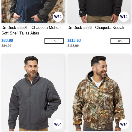
W64
W14
Dri Duck 5350T - Chaqueta Motion
Dri Duck 5326 - Chaqueta Kodiak
Soft Shell Tallas Altas
$83,99
$113,63
-1%
-0%
$84,99
$113,99
W64
W14