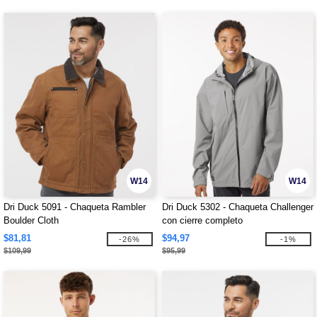
W14
W14
Dri Duck 5091 - Chaqueta Rambler
Dri Duck 5302 - Chaqueta Challenger
Boulder Cloth
con cierre completo
$81,81
$94,97
-26%
-1%
$109,99
$95,99