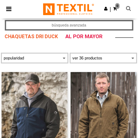
×
App de Ntextil
0
Descargar app
|
¡Mejores precios en app!
búsqueda avanzada
AL POR MAYOR
CHAQUETAS DRI DUCK