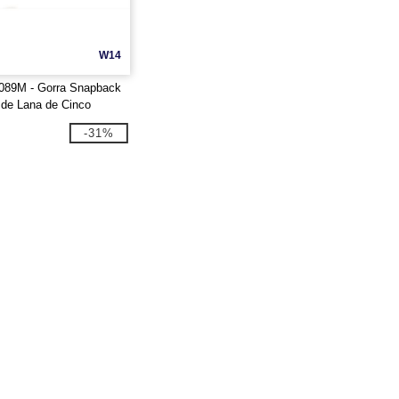
W14
089M - Gorra Snapback
de Lana de Cinco
-31%