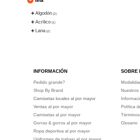
tela
Bella+Canvas
(140)
Algodón
(2)
Berne
(5)
Acrílico
(1)
Big Accessories
(9)
Lana
(2)
Boxercraft
(1)
C2 Sport
(16)
CORE365
(17)
Carmel Towel Company
(9)
Carolina Sewn
(1)
INFORMACIÓN
SOBRE
Champion
(40)
Pedido grande?
Modalida
Classic Caps
(2)
Shop By Brand
Nuestros 
Code Five
(2)
Camisetas locales al por mayor
Informaci
Code V
(4)
Ventas al por mayor
Política 
Colorado Clothing
(3)
Camisetas al por mayor
Términos
Colortone
(8)
Gorras & gorros al por mayor
Glosario
Comfort Colors
(17)
Ropa deportiva al por mayor
ComfortWash by Hanes
Uniformes de trabajo al por mayor
(12)