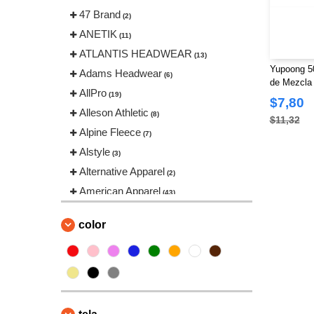
47 Brand
(2)
ANETIK
(11)
ATLANTIS HEADWEAR
(13)
Yupoong 5
Adams Headwear
(6)
de Mezcla 
AllPro
(19)
Paneles
$7,80
Alleson Athletic
(8)
$11,32
Alpine Fleece
(7)
Alstyle
(3)
Alternative Apparel
(2)
American Apparel
(43)
Anvil
(4)
color
Artisan Collection by Reprime
(33)
Augusta Sportswear
(54)
Authentic Headwear
(1)
Badger
(32)
Bayside
(23)