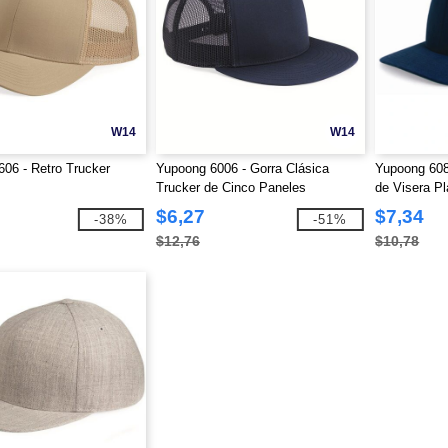
W14
W14
06 - Retro Trucker
Yupoong 6006 - Gorra Clásica
Yupoong 60
Trucker de Cinco Paneles
de Visera P
$6,27
$7,34
-38%
-51%
$12,76
$10,78