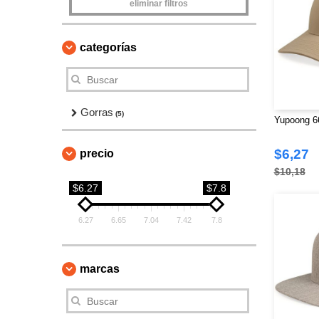
eliminar filtros
categorías
Gorras
(5)
Yupoong 66
$6,27
precio
$10,18
$6.27
$7.8
6.27
6.65
7.04
7.42
7.8
marcas