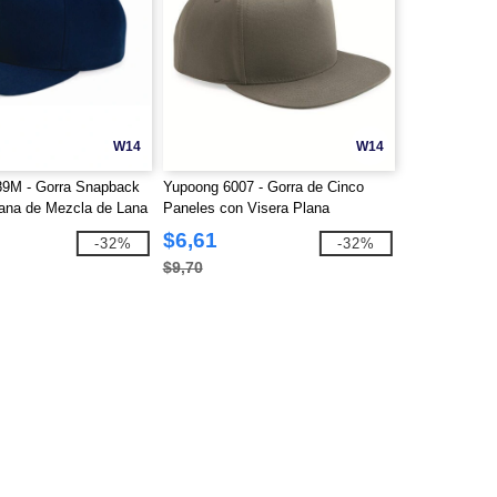
W14
W14
89M - Gorra Snapback
Yupoong 6007 - Gorra de Cinco
lana de Mezcla de Lana
Paneles con Visera Plana
$6,61
-32%
-32%
$9,70