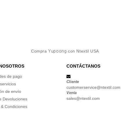
Compra
Yupoong
con Ntextil USA
 NOSOTROS
CONTÁCTANOS
des de pago
Cliente
servicios
customerservice@ntextil.com
ón de envío
Venta
sales@ntextil.com
de Devoluciones
 & Condiciones