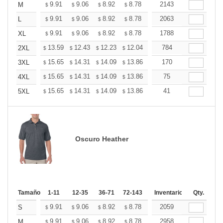
+
9.91
9.06
8.92
8.78
8.64
2143
8.50
M
$
$
$
$
$
$
+
9.91
9.06
8.92
8.78
8.64
2063
8.50
L
$
$
$
$
$
$
+
9.91
9.06
8.92
8.78
8.64
1788
8.50
XL
$
$
$
$
$
$
+
13.59
12.43
12.23
12.04
11.85
784
11.65
2XL
$
$
$
$
$
$
+
15.65
14.31
14.09
13.86
13.64
170
13.42
3XL
$
$
$
$
$
$
+
15.65
14.31
14.09
13.86
13.64
75
13.42
4XL
$
$
$
$
$
$
+
15.65
14.31
14.09
13.86
13.64
41
13.42
5XL
$
$
$
$
$
$
Oscuro Heather
Tamaño
1-11
12-35
36-71
72-143
144-287
Inventario
288 +
Qty.
Más
+
9.91
9.06
8.92
8.78
8.64
2059
8.50
S
$
$
$
$
$
$
+
9.91
9.06
8.92
8.78
8.64
2958
8.50
M
$
$
$
$
$
$