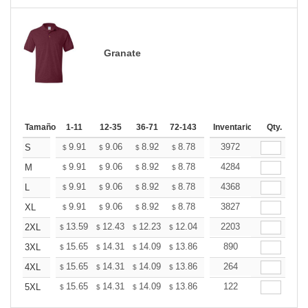
Granate
Tamaño
1-11
12-35
36-71
72-143
144-287
Inventario
288 +
Qty.
Más
+
9.91
9.06
8.92
8.78
8.64
3972
8.50
S
$
$
$
$
$
$
+
9.91
9.06
8.92
8.78
8.64
4284
8.50
M
$
$
$
$
$
$
+
9.91
9.06
8.92
8.78
8.64
4368
8.50
L
$
$
$
$
$
$
+
9.91
9.06
8.92
8.78
8.64
3827
8.50
XL
$
$
$
$
$
$
+
13.59
12.43
12.23
12.04
11.85
2203
11.65
2XL
$
$
$
$
$
$
+
15.65
14.31
14.09
13.86
13.64
890
13.42
3XL
$
$
$
$
$
$
+
15.65
14.31
14.09
13.86
13.64
264
13.42
4XL
$
$
$
$
$
$
+
15.65
14.31
14.09
13.86
13.64
122
13.42
5XL
$
$
$
$
$
$