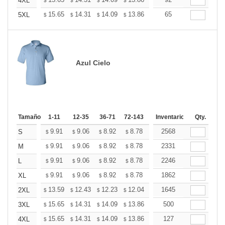
+
4XL
$
$
$
$
$
$
+
15.65
14.31
14.09
13.86
13.64
65
13.42
5XL
$
$
$
$
$
$
Azul Cielo
Tamaño
1-11
12-35
36-71
72-143
144-287
Inventario
288 +
Qty.
Más
+
9.91
9.06
8.92
8.78
8.64
2568
8.50
S
$
$
$
$
$
$
+
9.91
9.06
8.92
8.78
8.64
2331
8.50
M
$
$
$
$
$
$
+
9.91
9.06
8.92
8.78
8.64
2246
8.50
L
$
$
$
$
$
$
+
9.91
9.06
8.92
8.78
8.64
1862
8.50
XL
$
$
$
$
$
$
+
13.59
12.43
12.23
12.04
11.85
1645
11.65
2XL
$
$
$
$
$
$
+
15.65
14.31
14.09
13.86
13.64
500
13.42
3XL
$
$
$
$
$
$
+
15.65
14.31
14.09
13.86
13.64
127
13.42
4XL
$
$
$
$
$
$