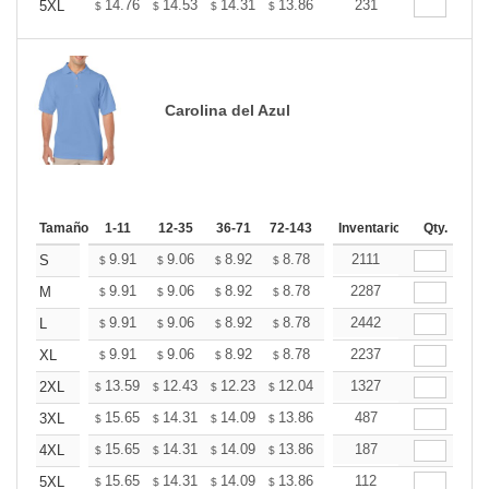
+
14.76
14.53
14.31
13.86
13.42
231
13.19
5XL
$
$
$
$
$
$
Carolina del Azul
Tamaño
1-11
12-35
36-71
72-143
144-287
Inventario
288 +
Qty.
Más
+
9.91
9.06
8.92
8.78
8.64
2111
8.50
S
$
$
$
$
$
$
+
9.91
9.06
8.92
8.78
8.64
2287
8.50
M
$
$
$
$
$
$
+
9.91
9.06
8.92
8.78
8.64
2442
8.50
L
$
$
$
$
$
$
+
9.91
9.06
8.92
8.78
8.64
2237
8.50
XL
$
$
$
$
$
$
+
13.59
12.43
12.23
12.04
11.85
1327
11.65
2XL
$
$
$
$
$
$
+
15.65
14.31
14.09
13.86
13.64
487
13.42
3XL
$
$
$
$
$
$
+
15.65
14.31
14.09
13.86
13.64
187
13.42
4XL
$
$
$
$
$
$
+
15.65
14.31
14.09
13.86
13.64
112
13.42
5XL
$
$
$
$
$
$