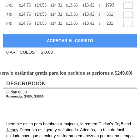
+
14.76
14.53
14.31
13.86
13.42
13.19
1793
3XL
$
$
$
$
$
$
+
14.76
14.53
14.31
13.86
13.42
13.19
661
4XL
$
$
$
$
$
$
+
14.76
14.53
14.31
13.86
13.42
13.19
231
5XL
$
$
$
$
$
$
0
ARTÍCULOS
$
0.00
¡envío estándar gratis para los pedidos superiores a $249,00!
DESCRIPCIÓN
Gildan 8800
Referencia: G880, G8800
Increíble estilo para hombres y mujeres, la remera Gildan’s DryBlend
Jersey
Deportiva es ligera y sofisticada. Además, su tela de fácil
cuidado hace que el color y su forma permanezcan por mucho tiempo,