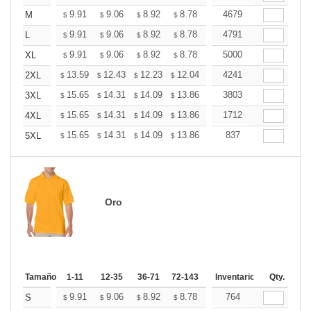
+
9.91
9.06
8.92
8.78
8.64
4679
8.50
M
$
$
$
$
$
$
+
9.91
9.06
8.92
8.78
8.64
4791
8.50
L
$
$
$
$
$
$
+
9.91
9.06
8.92
8.78
8.64
5000
8.50
XL
$
$
$
$
$
$
+
13.59
12.43
12.23
12.04
11.85
4241
11.65
2XL
$
$
$
$
$
$
+
15.65
14.31
14.09
13.86
13.64
3803
13.42
3XL
$
$
$
$
$
$
+
15.65
14.31
14.09
13.86
13.64
1712
13.42
4XL
$
$
$
$
$
$
+
15.65
14.31
14.09
13.86
13.64
837
13.42
5XL
$
$
$
$
$
$
Oro
Tamaño
1-11
12-35
36-71
72-143
144-287
Inventario
288 +
Qty.
Más
+
9.91
9.06
8.92
8.78
8.64
764
8.50
S
$
$
$
$
$
$