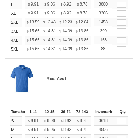
+
9.91
9.06
8.92
8.78
8.64
3800
8.50
L
$
$
$
$
$
$
+
9.91
9.06
8.92
8.78
8.64
3366
8.50
XL
$
$
$
$
$
$
+
13.59
12.43
12.23
12.04
11.85
1458
11.65
2XL
$
$
$
$
$
$
+
15.65
14.31
14.09
13.86
13.64
399
13.42
3XL
$
$
$
$
$
$
+
15.65
14.31
14.09
13.86
13.64
153
13.42
4XL
$
$
$
$
$
$
+
15.65
14.31
14.09
13.86
13.64
88
13.42
5XL
$
$
$
$
$
$
Real Azul
Tamaño
1-11
12-35
36-71
72-143
144-287
Inventario
288 +
Qty.
Más
+
9.91
9.06
8.92
8.78
8.64
3618
8.50
S
$
$
$
$
$
$
+
9.91
9.06
8.92
8.78
8.64
4506
8.50
M
$
$
$
$
$
$