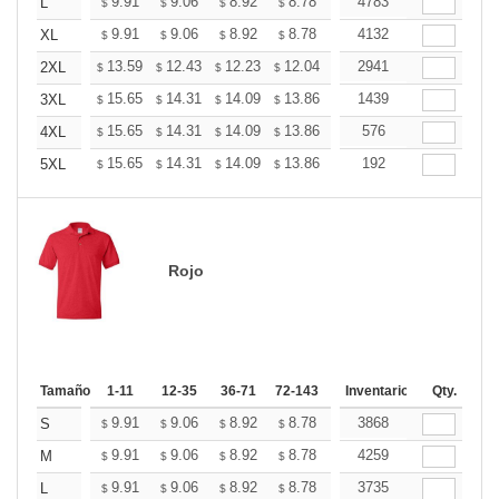
+
9.91
9.06
8.92
8.78
8.64
4783
8.50
L
$
$
$
$
$
$
+
9.91
9.06
8.92
8.78
8.64
4132
8.50
XL
$
$
$
$
$
$
+
13.59
12.43
12.23
12.04
11.85
2941
11.65
2XL
$
$
$
$
$
$
+
15.65
14.31
14.09
13.86
13.64
1439
13.42
3XL
$
$
$
$
$
$
+
15.65
14.31
14.09
13.86
13.64
576
13.42
4XL
$
$
$
$
$
$
+
15.65
14.31
14.09
13.86
13.64
192
13.42
5XL
$
$
$
$
$
$
Rojo
Tamaño
1-11
12-35
36-71
72-143
144-287
Inventario
288 +
Qty.
Más
+
9.91
9.06
8.92
8.78
8.64
3868
8.50
S
$
$
$
$
$
$
+
9.91
9.06
8.92
8.78
8.64
4259
8.50
M
$
$
$
$
$
$
+
9.91
9.06
8.92
8.78
8.64
3735
8.50
L
$
$
$
$
$
$