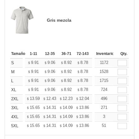
Gris mezcla
Tamaño
1-11
12-35
36-71
72-143
144-287
Inventario
288 +
Qty.
Más
+
9.91
9.06
8.92
8.78
8.64
1172
8.50
S
$
$
$
$
$
$
+
9.91
9.06
8.92
8.78
8.64
1528
8.50
M
$
$
$
$
$
$
+
9.91
9.06
8.92
8.78
8.64
1715
8.50
L
$
$
$
$
$
$
+
9.91
9.06
8.92
8.78
8.64
724
8.50
XL
$
$
$
$
$
$
+
13.59
12.43
12.23
12.04
11.85
496
11.65
2XL
$
$
$
$
$
$
+
15.65
14.31
14.09
13.86
13.64
271
13.42
3XL
$
$
$
$
$
$
+
15.65
14.31
14.09
13.86
13.64
3
13.42
4XL
$
$
$
$
$
$
+
15.65
14.31
14.09
13.86
13.64
51
13.42
5XL
$
$
$
$
$
$