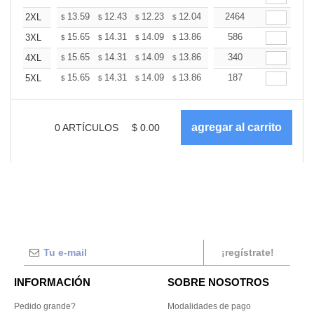
+
13.59
12.43
12.23
12.04
11.85
2464
11.65
2XL
$
$
$
$
$
$
+
15.65
14.31
14.09
13.86
13.64
586
13.42
3XL
$
$
$
$
$
$
+
15.65
14.31
14.09
13.86
13.64
340
13.42
4XL
$
$
$
$
$
$
+
15.65
14.31
14.09
13.86
13.64
187
13.42
5XL
$
$
$
$
$
$
0
ARTÍCULOS
$
0.00
¡regístrate!
INFORMACIÓN
SOBRE NOSOTROS
Pedido grande?
Modalidades de pago