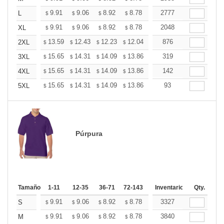
+
9.91
9.06
8.92
8.78
8.64
2777
8.50
L
$
$
$
$
$
$
+
9.91
9.06
8.92
8.78
8.64
2048
8.50
XL
$
$
$
$
$
$
+
13.59
12.43
12.23
12.04
11.85
876
11.65
2XL
$
$
$
$
$
$
+
15.65
14.31
14.09
13.86
13.64
319
13.42
3XL
$
$
$
$
$
$
+
15.65
14.31
14.09
13.86
13.64
142
13.42
4XL
$
$
$
$
$
$
+
15.65
14.31
14.09
13.86
13.64
93
13.42
5XL
$
$
$
$
$
$
Púrpura
Tamaño
1-11
12-35
36-71
72-143
144-287
Inventario
288 +
Qty.
Más
+
9.91
9.06
8.92
8.78
8.64
3327
8.50
S
$
$
$
$
$
$
+
9.91
9.06
8.92
8.78
8.64
3840
8.50
M
$
$
$
$
$
$