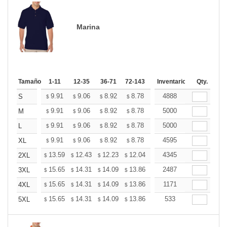
Marina
Tamaño
1-11
12-35
36-71
72-143
144-287
Inventario
288 +
Qty.
Más
+
9.91
9.06
8.92
8.78
8.64
4888
8.50
S
$
$
$
$
$
$
+
9.91
9.06
8.92
8.78
8.64
5000
8.50
M
$
$
$
$
$
$
+
9.91
9.06
8.92
8.78
8.64
5000
8.50
L
$
$
$
$
$
$
+
9.91
9.06
8.92
8.78
8.64
4595
8.50
XL
$
$
$
$
$
$
+
13.59
12.43
12.23
12.04
11.85
4345
11.65
2XL
$
$
$
$
$
$
+
15.65
14.31
14.09
13.86
13.64
2487
13.42
3XL
$
$
$
$
$
$
+
15.65
14.31
14.09
13.86
13.64
1171
13.42
4XL
$
$
$
$
$
$
+
15.65
14.31
14.09
13.86
13.64
533
13.42
5XL
$
$
$
$
$
$