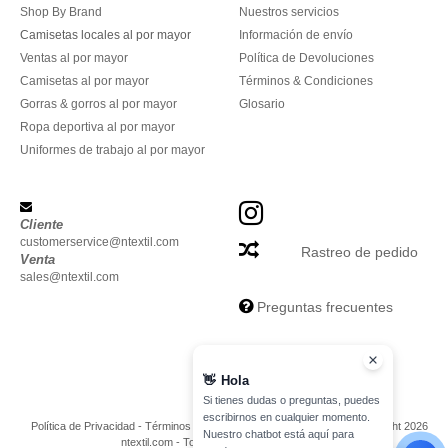
Shop By Brand
Nuestros servicios
Camisetas locales al por mayor
Información de envío
Ventas al por mayor
Política de Devoluciones
Camisetas al por mayor
Términos & Condiciones
Gorras & gorros al por mayor
Glosario
Ropa deportiva al por mayor
Uniformes de trabajo al por mayor
Cliente
customerservice@ntextil.com
Rastreo de pedido
Venta
sales@ntextil.com
Preguntas frecuentes
👋
Hola
Si tienes dudas o preguntas, puedes
escribirnos en cualquier momento.
Política de Privacidad
-
Términos y Condiciones
-
Mapa del sitio
Copyright 2026
Nuestro chatbot está aquí para
ntextil.com - Todos los derechos reservados