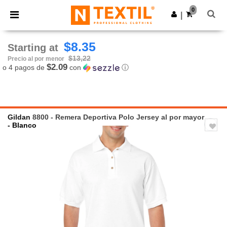
×
App de Ntextil
0
Descargar app
|
¡Mejores precios en app!
$8.35
Starting at
$13,22
Precio al por menor
$2.09
o 4 pagos de
con
ⓘ
Gildan
8800 - Remera Deportiva Polo Jersey al por mayor
- Blanco
Previous
Next