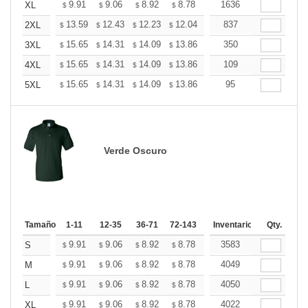
+
9.91
9.06
8.92
8.78
8.64
1636
8.50
XL
$
$
$
$
$
$
+
13.59
12.43
12.23
12.04
11.85
837
11.65
2XL
$
$
$
$
$
$
+
15.65
14.31
14.09
13.86
13.64
350
13.42
3XL
$
$
$
$
$
$
+
15.65
14.31
14.09
13.86
13.64
109
13.42
4XL
$
$
$
$
$
$
+
15.65
14.31
14.09
13.86
13.64
95
13.42
5XL
$
$
$
$
$
$
Verde Oscuro
Tamaño
1-11
12-35
36-71
72-143
144-287
Inventario
288 +
Qty.
Más
+
9.91
9.06
8.92
8.78
8.64
3583
8.50
S
$
$
$
$
$
$
+
9.91
9.06
8.92
8.78
8.64
4049
8.50
M
$
$
$
$
$
$
+
9.91
9.06
8.92
8.78
8.64
4050
8.50
L
$
$
$
$
$
$
+
9.91
9.06
8.92
8.78
8.64
4022
8.50
XL
$
$
$
$
$
$