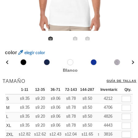
color
elegir color
Blanco
TAMAÑO
GUÍA DE TALLAS
1-11
12-35
36-71
72-143
144-287
288 +
Inventario
Más
Qty.
+
9.35
9.20
9.06
8.78
8.50
8.35
4212
S
$
$
$
$
$
$
+
9.35
9.20
9.06
8.78
8.50
8.35
4706
M
$
$
$
$
$
$
+
9.35
9.20
9.06
8.78
8.50
8.35
4826
L
$
$
$
$
$
$
+
9.35
9.20
9.06
8.78
8.50
8.35
4443
XL
$
$
$
$
$
$
+
12.82
12.62
12.43
12.04
11.65
11.46
3816
2XL
$
$
$
$
$
$