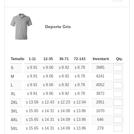
Deporte Gris
Tamaño
1-11
12-35
36-71
72-143
144-287
Inventario
288 +
Qty.
Más
+
9.91
9.06
8.92
8.78
8.64
3985
8.50
S
$
$
$
$
$
$
+
9.91
9.06
8.92
8.78
8.64
4241
8.50
M
$
$
$
$
$
$
+
9.91
9.06
8.92
8.78
8.64
4052
8.50
L
$
$
$
$
$
$
+
9.91
9.06
8.92
8.78
8.64
3872
8.50
XL
$
$
$
$
$
$
+
13.59
12.43
12.23
12.04
11.85
2951
11.65
2XL
$
$
$
$
$
$
+
15.65
14.31
14.09
13.86
13.64
1670
13.42
3XL
$
$
$
$
$
$
+
15.65
14.31
14.09
13.86
13.64
646
13.42
4XL
$
$
$
$
$
$
+
15.65
14.31
14.09
13.86
13.64
279
13.42
5XL
$
$
$
$
$
$