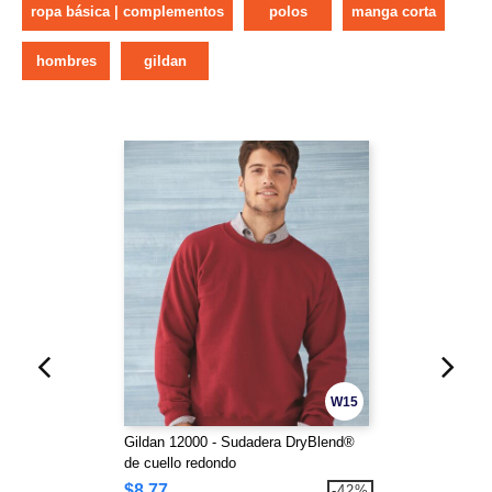
ropa básica | complementos
polos
manga corta
hombres
gildan
W15
Gildan 12000 - Sudadera DryBlend®
de cuello redondo
$8,77
-42%