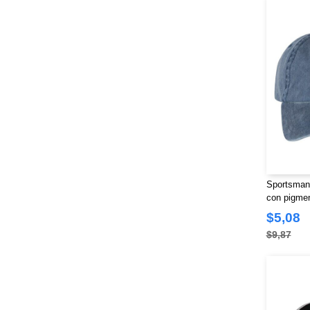
Sportsman 
con pigme
$5,08
$9,87