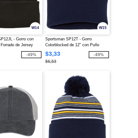
W14
W15
P12JL - Gorro con
Sportsman SP12T - Gorro
 Forrado de Jersey
Colorblocked de 12" con Puño
$3,33
-49%
-49%
$6,53