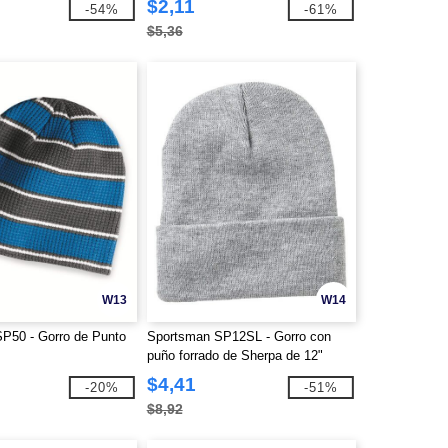
$2,11
-54%
-61%
$5,36
W13
W14
P50 - Gorro de Punto
Sportsman SP12SL - Gorro con
puño forrado de Sherpa de 12"
$4,41
-20%
-51%
$8,92