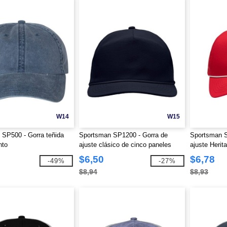
W14
W15
SP500 - Gorra teñida
Sportsman SP1200 - Gorra de
Sportsman S
nto
ajuste clásico de cinco paneles
ajuste Herit
con cuerda
$6,50
$6,78
-49%
-27%
$8,94
$8,93