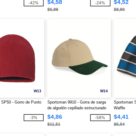
$4,58
$4,52
-42%
-24%
$5,99
$9,90
W13
W14
 SP50 - Gorro de Punto
Sportsman 9910 - Gorra de sarga
Sportsman S
de algodón cepillado estructurado
Waffle
$4,86
$4,41
-3%
-58%
$11,51
$5,54