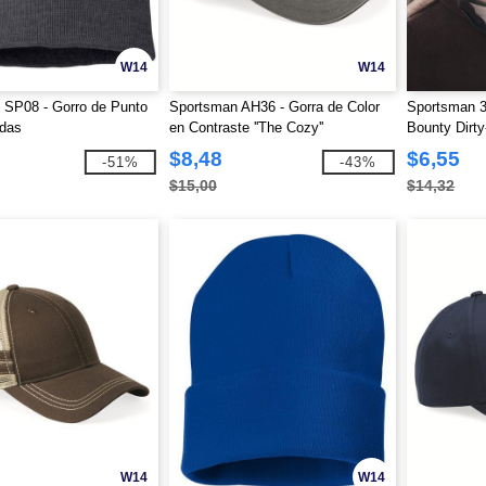
W14
W14
 SP08 - Gorro de Punto
Sportsman AH36 - Gorra de Color
Sportsman 3
adas
en Contraste ''The Cozy''
Bounty Dirt
$8,48
$6,55
-51%
-43%
$15,00
$14,32
W14
W14