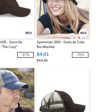
W14
W14
H35 - Gorra No
Sportsman 2050 - Gorra de Cubo
 ''The Cozy''
Bio-Washed
$4,01
-37%
-70%
$13,52