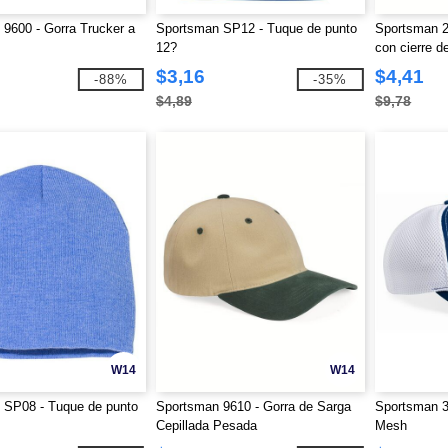
9600 - Gorra Trucker a
Sportsman SP12 - Tuque de punto
Sportsman 2
12?
con cierre d
$3,16
$4,41
-88%
-35%
$4,89
$9,78
W14
W14
 SP08 - Tuque de punto
Sportsman 9610 - Gorra de Sarga
Sportsman 3
Cepillada Pesada
Mesh