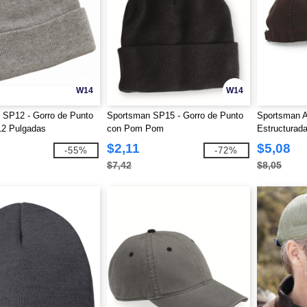
W14
W14
 SP12 - Gorro de Punto
Sportsman SP15 - Gorro de Punto
Sportsman A
12 Pulgadas
con Pom Pom
Estructurada
$2,11
$5,08
-55%
-72%
$7,42
$8,05