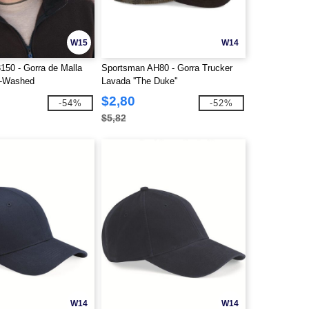
W15
W14
150 - Gorra de Malla
Sportsman AH80 - Gorra Trucker
y-Washed
Lavada ''The Duke''
$2,80
-54%
-52%
$5,82
W14
W14