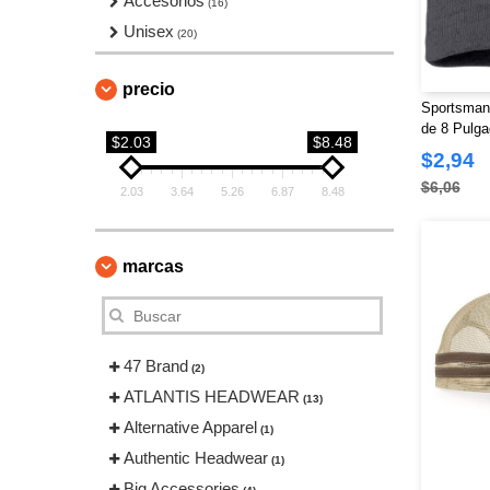
Accesorios
(16)
Unisex
(20)
precio
Sportsman
de 8 Pulg
$2.03
$8.48
$2,94
$6,06
2.03
3.64
5.26
6.87
8.48
marcas
47 Brand
(2)
ATLANTIS HEADWEAR
(13)
Alternative Apparel
(1)
Authentic Headwear
(1)
Big Accessories