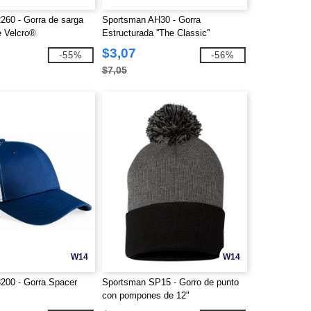
260 - Gorra de sarga
Sportsman AH30 - Gorra
e Velcro®
Estructurada ''The Classic''
$3,07
-55%
-56%
$7,05
W14
W14
200 - Gorra Spacer
Sportsman SP15 - Gorro de punto
con pompones de 12"