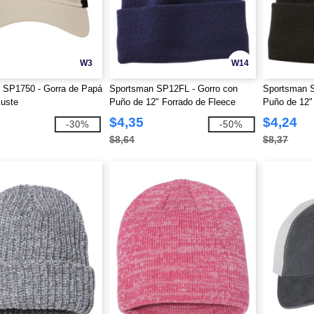
W3
W14
 SP1750 - Gorra de Papá
Sportsman SP12FL - Gorro con
Sportsman S
juste
Puño de 12" Forrado de Fleece
Puño de 12"
$4,35
$4,24
-30%
-50%
$8,64
$8,37