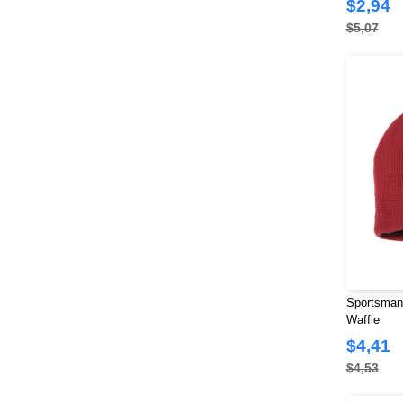
(5)
$2,94
$5,07
Sportsman
Waffle
$4,41
$4,53