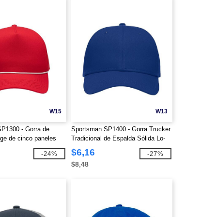
W15
W13
P1300 - Gorra de
Sportsman SP1400 - Gorra Trucker
age de cinco paneles
Tradicional de Espalda Sólida Lo-
Pro
$6,16
-24%
-27%
$8,48