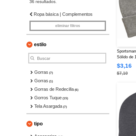
36 resultados.
Ropa básica | Complementos
eliminar filtros
estilo
Sportsman
Sólido de 
$3,16
Gorras
$7,10
(7)
Gorras
(1)
Gorras de Redecilla
(6)
Gorros Tuque
(15)
Tela Asargada
(7)
tipo