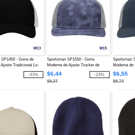
W13
W15
 SP1450 - Gorra de
Sportsman SP1550 - Gorra
Sportsman S
Ajuste Tradicional Lo-
Moderna de Ajuste Trucker de
Moderna de 
lla en la Parte Posterior
Cinco Paneles
Paneles
$6,44
$6,55
-33%
-23%
$8,37
$9,73