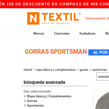
E DESCUENTO EN COMPRAS DE 80$ CON EL CÓDIG
Información d
Marcas
Camisetas
Sudaderas
Ma
GORRAS SPORTSMAN
AL POR
>
>
>
ntextil
ropa básica | complementos
gorras
sportsman
búsqueda avanzada
Has seleccionado :
Ropa básica | Complementos
Gorras
Sportsman