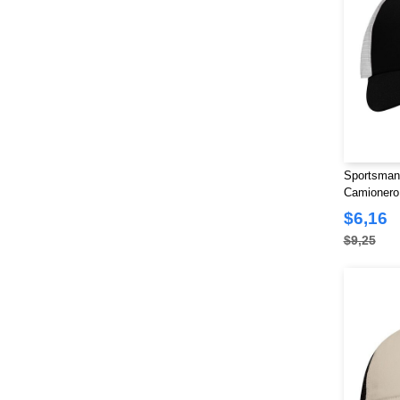
Sportsman
Camionero 
Pro con Ma
$6,16
$9,25