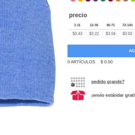
precio
1-11
12-35
36-71
72-143
$
3.43
$
3.22
$
3.04
$
3.02
0
ARTÍCULOS
$
0.00
pedido grande?
¡envío estándar grat