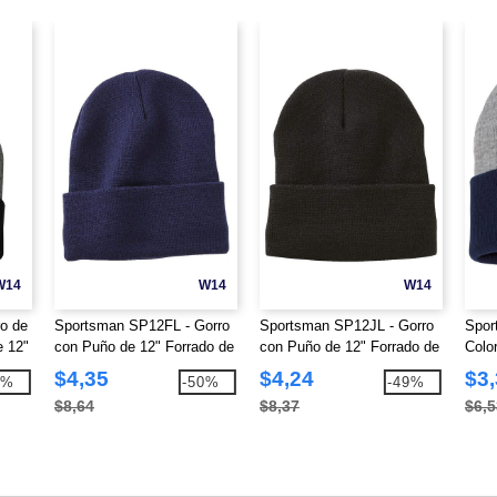
W14
W14
W14
o de
Sportsman SP12FL - Gorro
Sportsman SP12JL - Gorro
Spor
e 12"
con Puño de 12" Forrado de
con Puño de 12" Forrado de
Colo
Fleece
Jersey
Puñ
$4,35
$4,24
$3
1%
-50%
-49%
$8,64
$8,37
$6,5