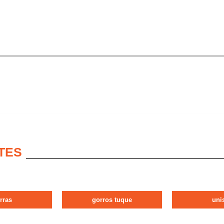
TES
rras
gorros tuque
uni