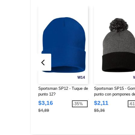
W14
Sportsman SP12 - Tuque de
Sportsman SP15 - Gorr
punto 12?
punto con pompones d
$3,16
$2,11
-35%
-6
$4,89
$5,36