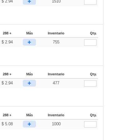
+
$
2.94
1510
288 +
Más
Inventario
Qty.
+
$
2.94
755
288 +
Más
Inventario
Qty.
+
$
2.94
477
288 +
Más
Inventario
Qty.
+
$
5.08
1000