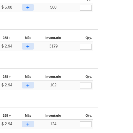
+
$
5.08
500
288 +
Más
Inventario
Qty.
+
$
2.94
3179
288 +
Más
Inventario
Qty.
+
$
2.94
102
288 +
Más
Inventario
Qty.
+
$
2.94
124