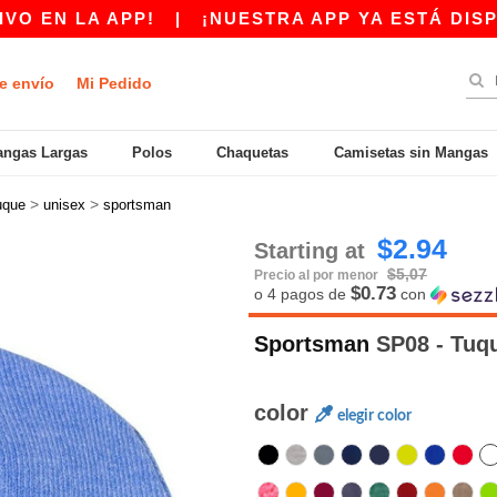
LA APP!
|
¡NUESTRA APP YA ESTÁ DISPONIBLE
e envío
Mi Pedido
ngas Largas
Polos
Chaquetas
Camisetas sin Mangas
>
>
uque
unisex
sportsman
$2.94
Starting at
$5,07
Precio al por menor
$0.73
o 4 pagos de
con
Sportsman
SP08 - Tuqu
color
elegir color