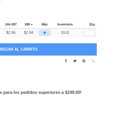
144-287
288 +
Más
Inventario
Qty.
+
$
2.96
$
2.94
1510
is para los pedidos superiores a $249,00!