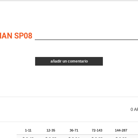
AN SP08
añadir un comentario
0
A
1-11
12-35
36-71
72-143
144-287