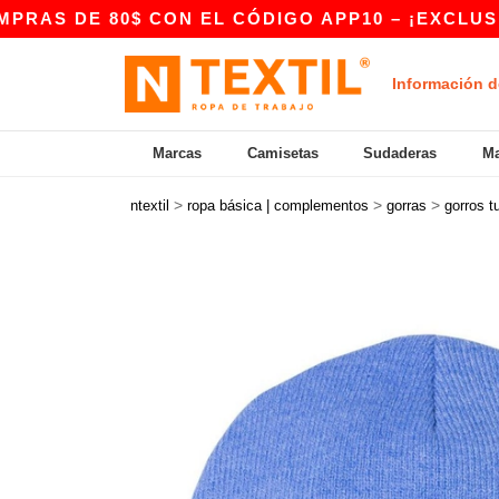
 80$ CON EL CÓDIGO APP10 – ¡EXCLUSIVO EN 
Información d
Marcas
Camisetas
Sudaderas
Ma
>
>
>
ntextil
ropa básica | complementos
gorras
gorros t