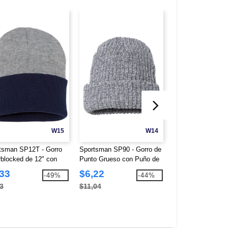
W15
W14
tsman SP12T - Gorro
Sportsman SP90 - Gorro de
ATLANTIS HEA
rblocked de 12" con
Punto Grueso con Puño de
HOLLY - Gorro Sos
o
12"
,33
$6,22
$4,35
-49%
-44%
3
$11,04
$10,94