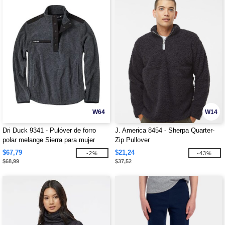
W64
W14
Dri Duck 9341 - Pulóver de forro
J. America 8454 - Sherpa Quarter-
polar melange Sierra para mujer
Zip Pullover
$67,79
$21,24
-2%
-43%
$68,99
$37,52