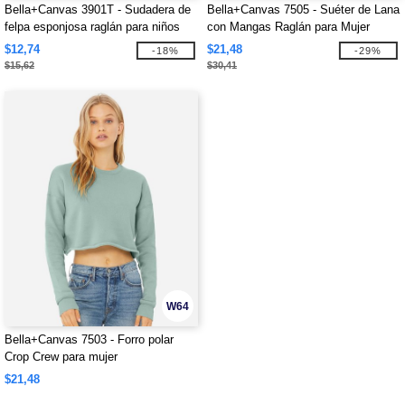
Bella+Canvas 3901T - Sudadera de
Bella+Canvas 7505 - Suéter de Lana
felpa esponjosa raglán para niños
con Mangas Raglán para Mujer
pequeños
$12,74
$21,48
-18%
-29%
$15,62
$30,41
W64
Bella+Canvas 7503 - Forro polar
Crop Crew para mujer
$21,48