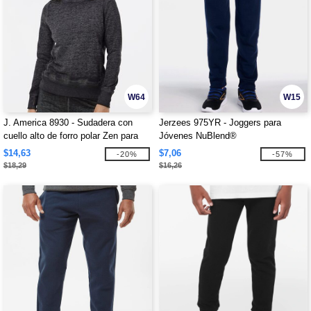
W64
W15
J. America 8930 - Sudadera con
Jerzees 975YR - Joggers para
cuello alto de forro polar Zen para
Jóvenes NuBlend®
mujer
$14,63
$7,06
-20%
-57%
$18,29
$16,26