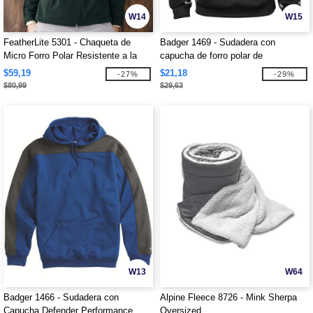
W14
W15
FeatherLite 5301 - Chaqueta de
Badger 1469 - Sudadera con
Micro Forro Polar Resistente a la
capucha de forro polar de
Humedad
rendimiento en bloques de color
$59,19
$21,18
-27%
-29%
camuflaje
$80,99
$29,63
W13
W64
Badger 1466 - Sudadera con
Alpine Fleece 8726 - Mink Sherpa
Capucha Defender Performance
Oversized