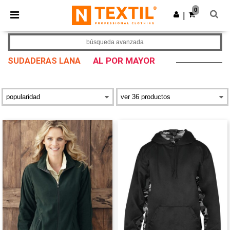
×
App de Ntextil
0
Descargar app
|
¡Mejores precios en app!
búsqueda avanzada
AL POR MAYOR
SUDADERAS LANA