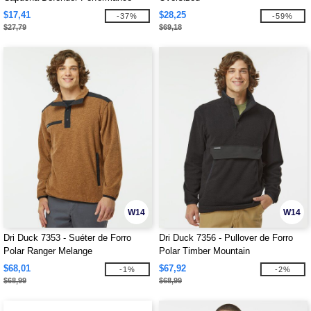
Fleece
$17,41
$28,25
-37%
-59%
$27,79
$69,18
W14
W14
Dri Duck 7353 - Suéter de Forro
Dri Duck 7356 - Pullover de Forro
Polar Ranger Melange
Polar Timber Mountain
$68,01
$67,92
-1%
-2%
$68,99
$68,99