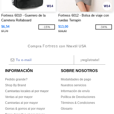
W14
W14
Fortress 6010 - Guerrero de la
Fortress 6012 - Bolsa de viaje con
Carretera Rollaboard
ruedas Terrapin
$6,54
$13,00
-15%
-34%
$7,70
$19,82
Compra
Fortress
con Ntextil USA
¡regístrate!
INFORMACIÓN
SOBRE NOSOTROS
Pedido grande?
Modalidades de pago
Shop By Brand
Nuestros servicios
Camisetas locales al por mayor
Información de envío
Ventas al por mayor
Política de Devoluciones
Camisetas al por mayor
Términos & Condiciones
Gorras & gorros al por mayor
Glosario