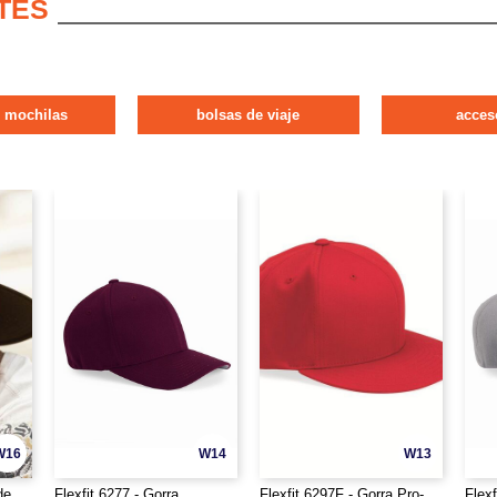
TES
& mochilas
bolsas de viaje
acces
W16
W14
W13
de
Flexfit 6277 - Gorra
Flexfit 6297F - Gorra Pro-
Flexf