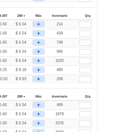
4-287
288 +
Más
Inventario
Qty.
+
6.60
$
6.54
214
+
6.60
$
6.54
439
+
6.60
$
6.54
748
+
6.60
$
6.54
946
+
6.60
$
6.54
1020
+
8.25
$
8.18
480
+
10.02
$
9.93
208
4-287
288 +
Más
Inventario
Qty.
+
6.60
$
6.54
489
+
6.60
$
6.54
1879
+
6.60
$
6.54
3376