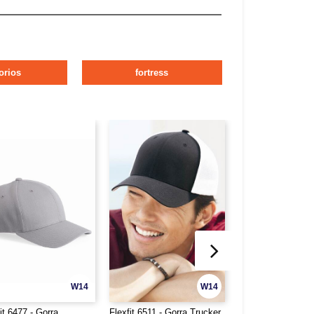
orios
fortress
W14
W14
it 6477 - Gorra
Flexfit 6511 - Gorra Trucker
Flexfit 6580 - Gorr