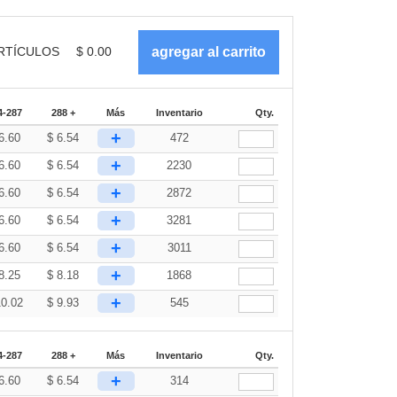
RTÍCULOS
$
0.00
4-287
288 +
Más
Inventario
Qty.
+
6.60
$
6.54
472
+
6.60
$
6.54
2230
+
6.60
$
6.54
2872
+
6.60
$
6.54
3281
+
6.60
$
6.54
3011
+
8.25
$
8.18
1868
+
10.02
$
9.93
545
4-287
288 +
Más
Inventario
Qty.
+
6.60
$
6.54
314