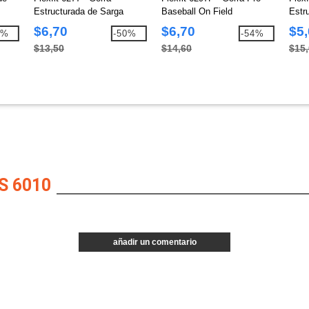
Estructurada de Sarga
Baseball On Field
Estr
$6,70
$6,70
$5
1%
-50%
-54%
$13,50
$14,60
$15
S 6010
añadir un comentario