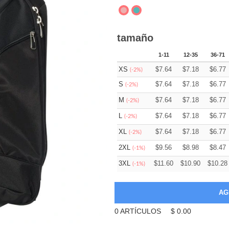
tamaño
1-11
12-35
36-71
XS
$
7.64
$
7.18
$
6.77
(-2%)
S
$
7.64
$
7.18
$
6.77
(-2%)
M
$
7.64
$
7.18
$
6.77
(-2%)
L
$
7.64
$
7.18
$
6.77
(-2%)
XL
$
7.64
$
7.18
$
6.77
(-2%)
2XL
$
9.56
$
8.98
$
8.47
(-1%)
3XL
$
11.60
$
10.90
$
10.28
(-1%)
0
ARTÍCULOS
$
0.00