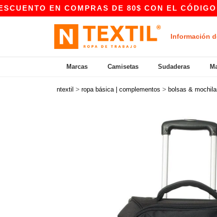
 EN COMPRAS DE 80$ CON EL CÓDIGO APP10 – 
Información d
Marcas
Camisetas
Sudaderas
Ma
>
>
ntextil
ropa básica | complementos
bolsas & mochila