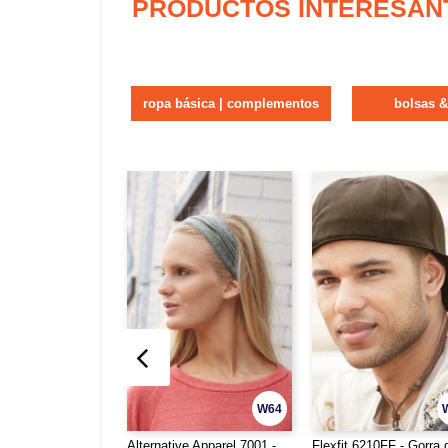
PRODUCTOS INTERESAN
ropa básica | complementos
bolsas 
W64
Alternative Apparel 7001 -
Flexfit 6210FF - Gorra 