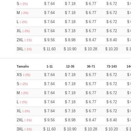
S
$
7.64
$
7.18
$
6.77
$
6.72
$
(-2%)
M
$
7.64
$
7.18
$
6.77
$
6.72
$
(-2%)
L
$
7.64
$
7.18
$
6.77
$
6.72
$
(-2%)
XL
$
7.64
$
7.18
$
6.77
$
6.72
$
(-2%)
2XL
$
9.56
$
8.98
$
8.47
$
8.40
$
(-1%)
3XL
$
11.60
$
10.90
$
10.28
$
10.20
$
(-1%)
Tamaño
1-11
12-35
36-71
72-143
14
XS
$
7.64
$
7.18
$
6.77
$
6.72
$
(-2%)
S
$
7.64
$
7.18
$
6.77
$
6.72
$
(-2%)
M
$
7.64
$
7.18
$
6.77
$
6.72
$
(-2%)
L
$
7.64
$
7.18
$
6.77
$
6.72
$
(-2%)
XL
$
7.64
$
7.18
$
6.77
$
6.72
$
(-2%)
2XL
$
9.56
$
8.98
$
8.47
$
8.40
$
(-1%)
3XL
$
11.60
$
10.90
$
10.28
$
10.20
$
(-1%)