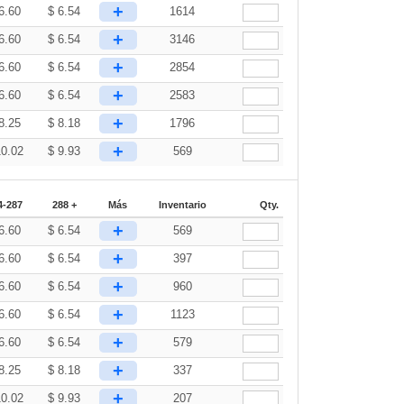
+
6.60
$
6.54
1614
+
6.60
$
6.54
3146
+
6.60
$
6.54
2854
+
6.60
$
6.54
2583
+
8.25
$
8.18
1796
+
10.02
$
9.93
569
4-287
288 +
Más
Inventario
Qty.
+
6.60
$
6.54
569
+
6.60
$
6.54
397
+
6.60
$
6.54
960
+
6.60
$
6.54
1123
+
6.60
$
6.54
579
+
8.25
$
8.18
337
+
10.02
$
9.93
207