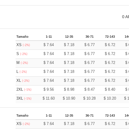
0
A
Tamaño
1-11
12-35
36-71
72-143
14
XS
$
7.64
$
7.18
$
6.77
$
6.72
$
(-2%)
S
$
7.64
$
7.18
$
6.77
$
6.72
$
(-2%)
M
$
7.64
$
7.18
$
6.77
$
6.72
$
(-2%)
L
$
7.64
$
7.18
$
6.77
$
6.72
$
(-2%)
XL
$
7.64
$
7.18
$
6.77
$
6.72
$
(-2%)
2XL
$
9.56
$
8.98
$
8.47
$
8.40
$
(-1%)
3XL
$
11.60
$
10.90
$
10.28
$
10.20
$
(-1%)
Tamaño
1-11
12-35
36-71
72-143
14
XS
$
7.64
$
7.18
$
6.77
$
6.72
$
(-2%)