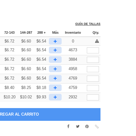
GUÍA DE TALLAS
72-143
144-287
288 +
Más
Inventario
Qty.
+
$
6.72
$
6.60
$
6.54
0
+
$
6.72
$
6.60
$
6.54
4673
+
$
6.72
$
6.60
$
6.54
3884
+
$
6.72
$
6.60
$
6.54
4958
+
$
6.72
$
6.60
$
6.54
4769
+
$
8.40
$
8.25
$
8.18
4759
+
$
10.20
$
10.02
$
9.93
2932