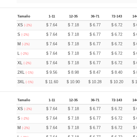
Tamaño
1-11
12-35
36-71
72-143
14
XS
$
7.64
$
7.18
$
6.77
$
6.72
$
(-2%)
S
$
7.64
$
7.18
$
6.77
$
6.72
$
(-2%)
M
$
7.64
$
7.18
$
6.77
$
6.72
$
(-2%)
L
$
7.64
$
7.18
$
6.77
$
6.72
$
(-2%)
XL
$
7.64
$
7.18
$
6.77
$
6.72
$
(-2%)
2XL
$
9.56
$
8.98
$
8.47
$
8.40
$
(-1%)
3XL
$
11.60
$
10.90
$
10.28
$
10.20
$
(-1%)
Tamaño
1-11
12-35
36-71
72-143
14
XS
$
7.64
$
7.18
$
6.77
$
6.72
$
(-2%)
S
$
7.64
$
7.18
$
6.77
$
6.72
$
(-2%)
M
$
7.64
$
7.18
$
6.77
$
6.72
$
(-2%)