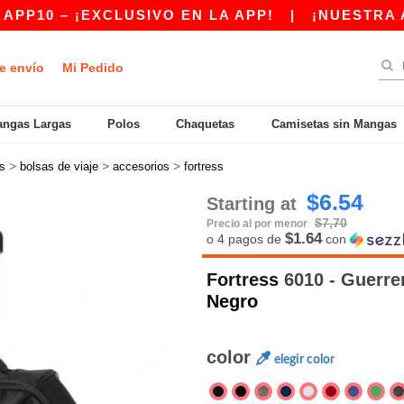
¡EXCLUSIVO EN LA APP!
|
¡NUESTRA APP YA E
e envío
Mi Pedido
ngas Largas
Polos
Chaquetas
Camisetas sin Mangas
>
>
>
s
bolsas de viaje
accesorios
fortress
$6.54
Starting at
$7,70
Precio al por menor
$1.64
o 4 pagos de
con
Fortress
6010 - Guerre
Negro
color
elegir color