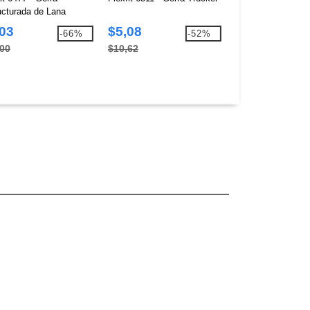
ucturada de Lana
formance
,03
$5,08
$7,01
-66%
-52%
,00
$10,62
$14,66