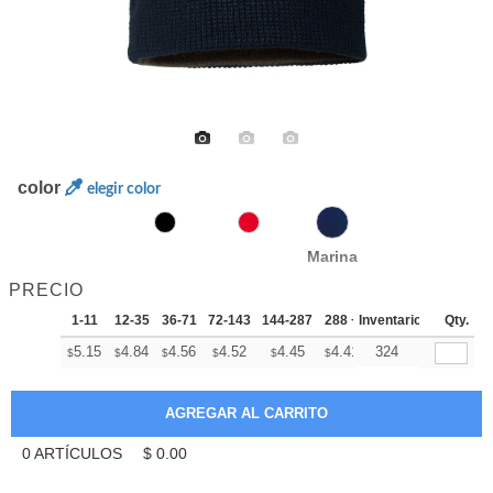
color
elegir color
Marina
PRECIO
1-11
12-35
36-71
72-143
144-287
288 +
Inventario
Más
Qty.
+
5.15
4.84
4.56
4.52
4.45
4.41
324
$
$
$
$
$
$
0
ARTÍCULOS
$
0.00