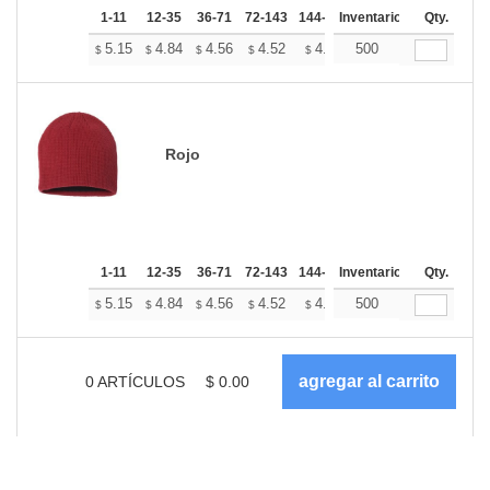
1-11
12-35
36-71
72-143
144-287
Inventario
288 +
Más
Qty.
+
5.15
4.84
4.56
4.52
4.45
500
4.41
$
$
$
$
$
$
Rojo
1-11
12-35
36-71
72-143
144-287
Inventario
288 +
Más
Qty.
+
5.15
4.84
4.56
4.52
4.45
500
4.41
$
$
$
$
$
$
0
ARTÍCULOS
$
0.00