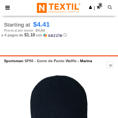
×
App de Ntextil
0
Descargar app
|
¡Mejores precios en app!
$4.41
Starting at
$4,53
Precio al por menor
$1.10
o 4 pagos de
con
ⓘ
Sportsman
SP50 - Gorro de Punto Waffle
- Marina
Previous
Next