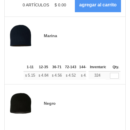
0
ARTÍCULOS
$
0.00
Marina
1-11
12-35
36-71
72-143
144-287
Inventario
288 +
Más
Qty.
+
5.15
4.84
4.56
4.52
4.45
324
4.41
$
$
$
$
$
$
Negro