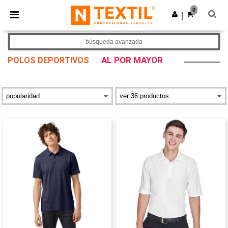
×
App de Ntextil
0
Descargar app
|
¡Mejores precios en app!
búsqueda avanzada
AL POR MAYOR
POLOS DEPORTIVOS