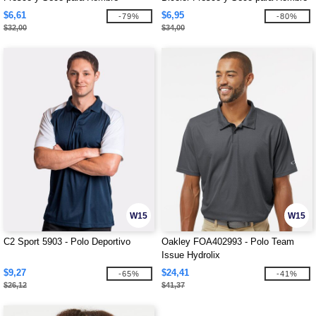
$6,61
$6,95
-79%
-80%
$32,00
$34,00
W15
W15
C2 Sport 5903 - Polo Deportivo
Oakley FOA402993 - Polo Team
Issue Hydrolix
$9,27
$24,41
-65%
-41%
$26,12
$41,37