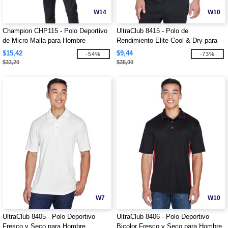
W14
W10
Champion CHP115 - Polo Deportivo
UltraClub 8415 - Polo de
de Micro Malla para Hombre
Rendimiento Elite Cool & Dry para
Hombre
$15,42
$9,44
-54%
-73%
$33,20
$35,00
W7
W10
UltraClub 8405 - Polo Deportivo
UltraClub 8406 - Polo Deportivo
Fresco y Seco para Hombre
Bicolor Fresco y Seco para Hombre