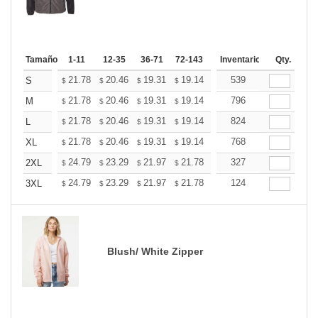
Tamaño
1-11
12-35
36-71
72-143
144-287
Inventario
288 +
Qty.
Más
+
21.78
20.46
19.31
19.14
18.81
539
18.65
S
$
$
$
$
$
$
+
21.78
20.46
19.31
19.14
18.81
796
18.65
M
$
$
$
$
$
$
+
21.78
20.46
19.31
19.14
18.81
824
18.65
L
$
$
$
$
$
$
+
21.78
20.46
19.31
19.14
18.81
768
18.65
XL
$
$
$
$
$
$
+
24.79
23.29
21.97
21.78
21.41
327
21.22
2XL
$
$
$
$
$
$
+
24.79
23.29
21.97
21.78
21.41
124
21.22
3XL
$
$
$
$
$
$
Blush/ White Zipper