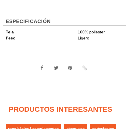
ESPECIFICACIÓN
Tela
100%
poliéster
Peso
Ligero
PRODUCTOS INTERESANTES
ropa básica | complementos
chaquetas
cortavientos