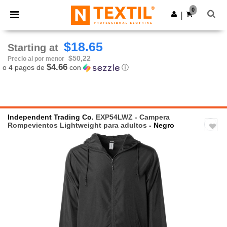
×
App de Ntextil
0
Descargar app
|
¡Mejores precios en app!
$18.65
Starting at
$50,22
Precio al por menor
$4.66
o 4 pagos de
con
ⓘ
Independent Trading Co.
EXP54LWZ - Campera
Rompevientos Lightweight para adultos
- Negro
Previous
Next