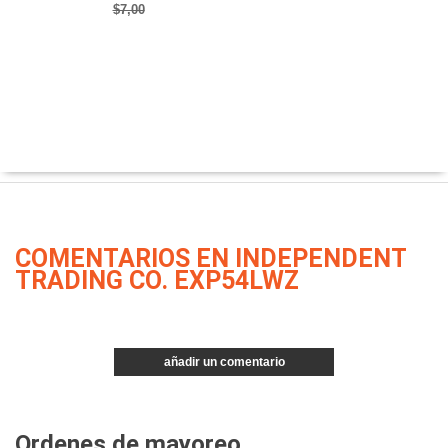
$7,00
COMENTARIOS EN INDEPENDENT
TRADING CO. EXP54LWZ
añadir un comentario
Ordenes de mayoreo