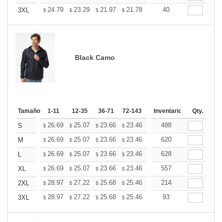
+
24.79
23.29
21.97
21.78
21.41
40
21.22
3XL
$
$
$
$
$
$
Black Camo
Tamaño
1-11
12-35
36-71
72-143
144-287
Inventario
288 +
Qty.
Más
+
26.69
25.07
23.66
23.46
23.05
488
22.85
S
$
$
$
$
$
$
+
26.69
25.07
23.66
23.46
23.05
620
22.85
M
$
$
$
$
$
$
+
26.69
25.07
23.66
23.46
23.05
628
22.85
L
$
$
$
$
$
$
+
26.69
25.07
23.66
23.46
23.05
557
22.85
XL
$
$
$
$
$
$
+
28.97
27.22
25.68
25.46
25.02
214
24.80
2XL
$
$
$
$
$
$
+
28.97
27.22
25.68
25.46
25.02
93
24.80
3XL
$
$
$
$
$
$