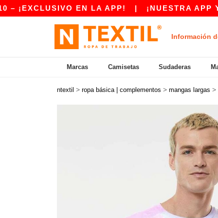
XCLUSIVO EN LA APP!
|
¡NUESTRA APP YA EST
Información d
Marcas
Camisetas
Sudaderas
Ma
>
>
>
ntextil
ropa básica | complementos
mangas largas