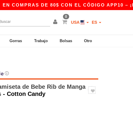
MPRAS DE 80$ CON EL CÓDIGO APP10 – ¡EXCLUS
0
USA
ES
Gorras
Trabajo
Bolsas
Otro
ⓘ
amiseta de Bebe Rib de Manga
s
- Cotton Candy