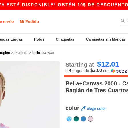
Á DISPONIBLE! OBTÉN 10$ DE DESCUENTO EN CO
e envío
Mi Pedido
ngas Largas
Polos
Chaquetas
Camisetas sin Mangas
>
>
ráglan
mujeres
bella+canvas
$12.01
Starting at
$3.00
o 4 pagos de
con
Bella+Canvas 2000 - C
Raglán de Tres Cuarto
color
elegir color