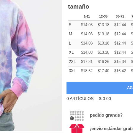
tamaño
1-11
12-35
36-71
S
$
14.03
$
13.18
$
12.44
$
M
$
14.03
$
13.18
$
12.44
$
L
$
14.03
$
13.18
$
12.44
$
XL
$
14.03
$
13.18
$
12.44
$
2XL
$
17.31
$
16.26
$
15.34
$
3XL
$
18.52
$
17.40
$
16.42
$
0
ARTÍCULOS
$
0.00
pedido grande?
¡envío estándar grat