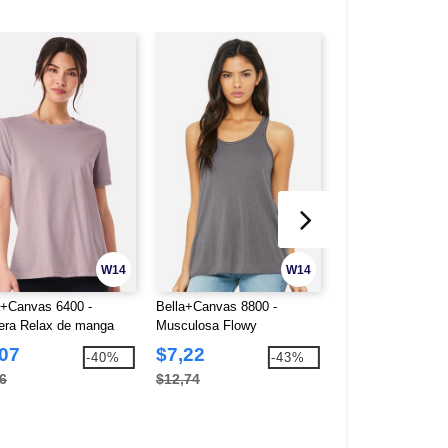
W14
W14
a+Canvas 6400 -
Bella+Canvas 8800 -
Bella+Canvas 880
ra Relax de manga
Musculosa Flowy
Musculosa de ma
a Jersey
Racerback
,07
$7,22
$7,11
-40%
-43%
6
$12,74
$12,74