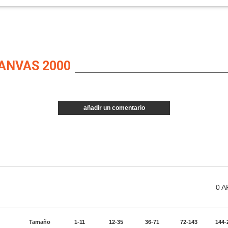
ANVAS 2000
añadir un comentario
0
A
Tamaño
1-11
12-35
36-71
72-143
144-