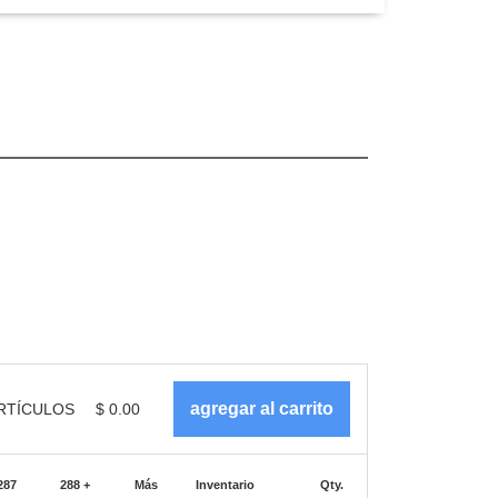
RTÍCULOS
$
0.00
287
288 +
Más
Inventario
Qty.