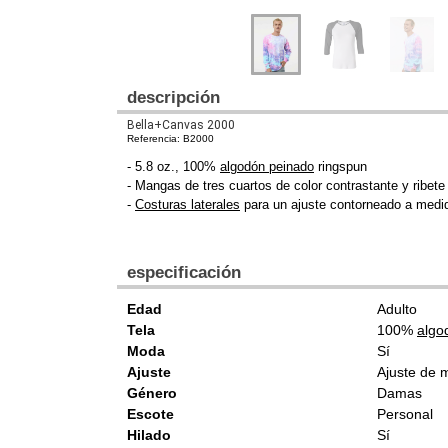
descripción
Bella+Canvas 2000
Referencia: B2000
- 5.8 oz., 100%
algodón peinado
ringspun
- Mangas de tres cuartos de color contrastante y ribete
-
Costuras laterales
para un ajuste contorneado a medi
especificación
Edad
Adulto
Tela
100%
algo
Moda
Sí
Ajuste
Ajuste de 
Género
Damas
Escote
Personal
Hilado
Sí