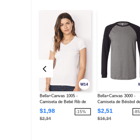
W14
Bella+Canvas 1005 -
Bella+Canvas 3000 -
Camiseta de Bebé Rib de
Camiseta de Béisbol d
Manga Corta con Cuello en
Manga Larga
$1,98
$2,51
-15%
-8
V
$2,34
$16,34