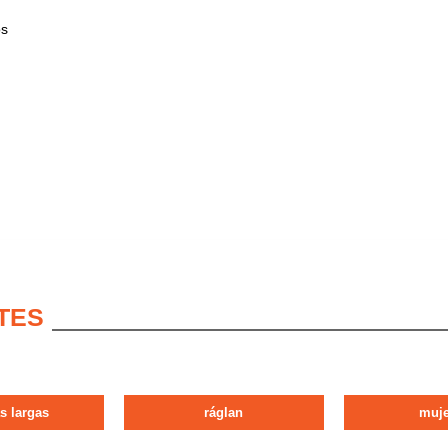
os
TES
s largas
ráglan
muje