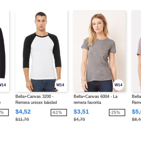
W14
W14
W14
Bella+Canvas 3200 -
Bella+Canvas 6004 - La
Bell
e
Remera unisex báisbol
remera favorita
Reme
Raglan manga 3/4
cort
$4,52
$3,51
$5
5%
-61%
-25%
$11,70
$4,70
$8,4