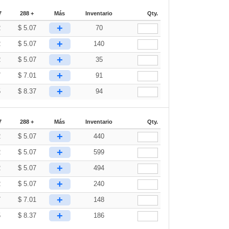
7
288 +
Más
Inventario
Qty.
+
2
$
5.07
70
+
2
$
5.07
140
+
2
$
5.07
35
+
7
$
7.01
91
+
5
$
8.37
94
7
288 +
Más
Inventario
Qty.
+
2
$
5.07
440
+
2
$
5.07
599
+
2
$
5.07
494
+
2
$
5.07
240
+
7
$
7.01
148
+
5
$
8.37
186