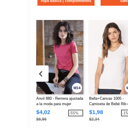
ropa básica | complementos
cam
W14
Anvil 880 - Remera ajustada
Bella+Canvas 1005 -
a la moda para mujer
Camiseta de Bebé Rib 
Manga Corta con Cuell
$4,02
$1,98
-55%
-1
V
$8,96
$2,34