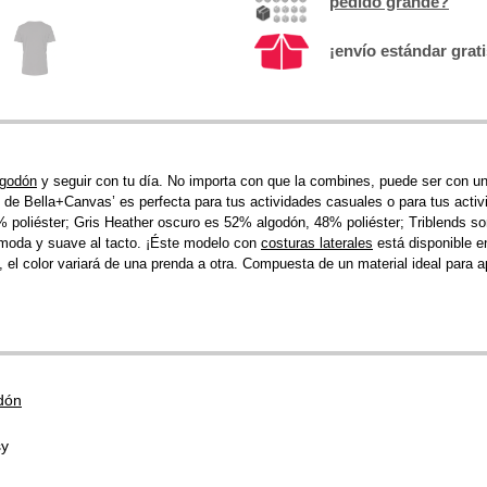
pedido grande?
¡envío estándar grat
lgodón
y seguir con tu día. No importa con que la combines, puede ser con un c
de Bella+Canvas’ es perfecta para tus actividades casuales o para tus act
% poliéster; Gris Heather oscuro es 52% algodón, 48% poliéster; Triblends s
ómoda y suave al tacto. ¡Éste modelo con
costuras laterales
está disponible e
, el color variará de una prenda a otra. Compuesta de un material ideal para
dón
sy