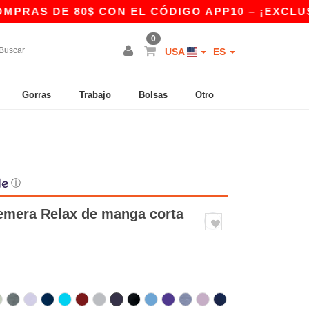
 80$ CON EL CÓDIGO APP10 – ¡EXCLUSIVO EN L
0
USA
ES
Gorras
Trabajo
Bolsas
Otro
ⓘ
emera Relax de manga corta