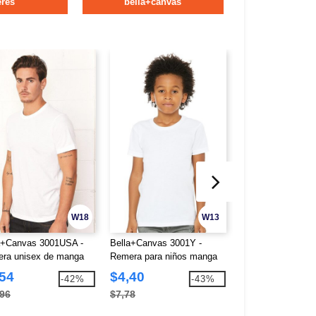
res
bella+canvas
W18
W13
a+Canvas 3001USA -
Bella+Canvas 3001Y -
Bella+Canvas 309
ra unisex de manga
Remera para niños manga
Camiseta unisex d
a con cuello redondo
corta de cuello redondo
redondo de peso 
,54
$4,40
$6,89
-42%
-43%
o en Usa
Jersey
5.5 onzas
,96
$7,78