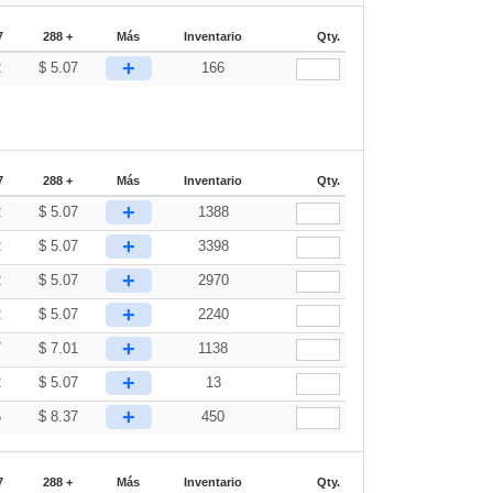
7
288 +
Más
Inventario
Qty.
+
2
$
5.07
166
7
288 +
Más
Inventario
Qty.
+
2
$
5.07
1388
+
2
$
5.07
3398
+
2
$
5.07
2970
+
2
$
5.07
2240
+
7
$
7.01
1138
+
2
$
5.07
13
+
5
$
8.37
450
7
288 +
Más
Inventario
Qty.