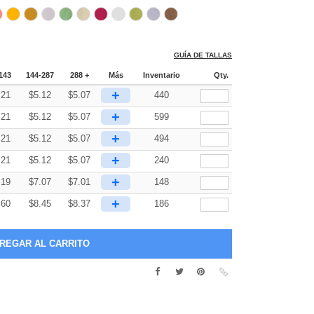
GUÍA DE TALLAS
143
144-287
288 +
Más
Inventario
Qty.
+
.21
$
5.12
$
5.07
440
+
.21
$
5.12
$
5.07
599
+
.21
$
5.12
$
5.07
494
+
.21
$
5.12
$
5.07
240
+
.19
$
7.07
$
7.01
148
+
.60
$
8.45
$
8.37
186