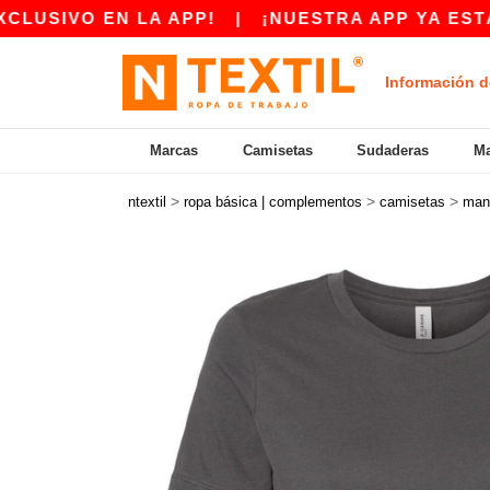
 EN LA APP!
|
¡NUESTRA APP YA ESTÁ DISPON
Información d
Marcas
Camisetas
Sudaderas
Ma
>
>
>
ntextil
ropa básica | complementos
camisetas
man