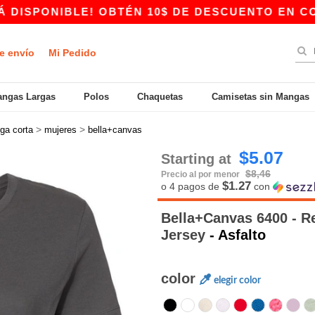
IBLE! OBTÉN 10$ DE DESCUENTO EN COMPRAS DE
e envío
Mi Pedido
ngas Largas
Polos
Chaquetas
Camisetas sin Mangas
>
>
ga corta
mujeres
bella+canvas
$5.07
Starting at
$8,46
Precio al por menor
$1.27
o 4 pagos de
con
Bella+Canvas 6400 - R
Jersey
- Asfalto
color
elegir color