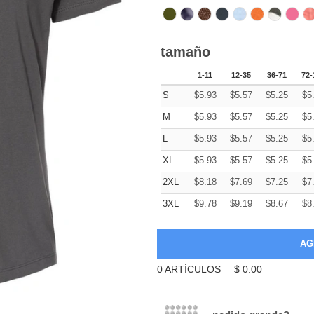
tamaño
1-11
12-35
36-71
72-
S
$
5.93
$
5.57
$
5.25
$
5
M
$
5.93
$
5.57
$
5.25
$
5
L
$
5.93
$
5.57
$
5.25
$
5
XL
$
5.93
$
5.57
$
5.25
$
5
2XL
$
8.18
$
7.69
$
7.25
$
7
3XL
$
9.78
$
9.19
$
8.67
$
8
0
ARTÍCULOS
$
0.00