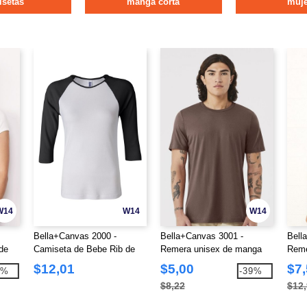
isetas
manga corta
muje
W14
W14
W14
Bella+Canvas 2000 -
Bella+Canvas 3001 -
Bell
de
Camiseta de Bebe Rib de
Remera unisex de manga
Reme
o en
Manga Raglán de Tres
corta Jersey
cort
$12,01
$5,00
$7
5%
-39%
Cuartos
hech
$8,22
$12