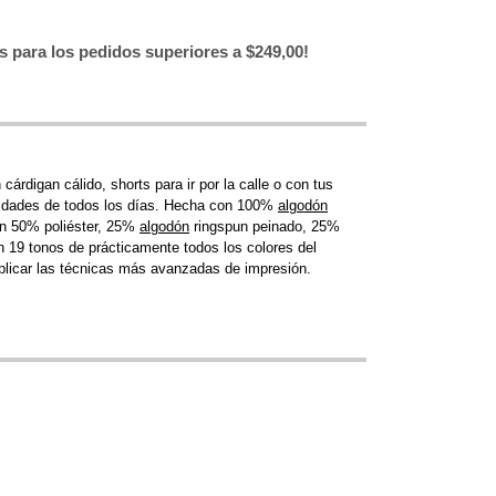
is para los pedidos superiores a $249,00!
árdigan cálido, shorts para ir por la calle o con tus
ividades de todos los días. Hecha con 100%
algodón
on 50% poliéster, 25%
algodón
ringspun peinado, 25%
n 19 tonos de prácticamente todos los colores del
 aplicar las técnicas más avanzadas de impresión.