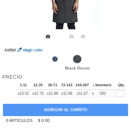
color
elegir color
Black Denim
PRECIO
1-11
12-35
36-71
72-143
144-287
288 +
Inventario
Más
Qty.
+
13.52
12.70
11.98
11.88
11.67
11.57
500
$
$
$
$
$
$
0
ARTÍCULOS
$
0.00