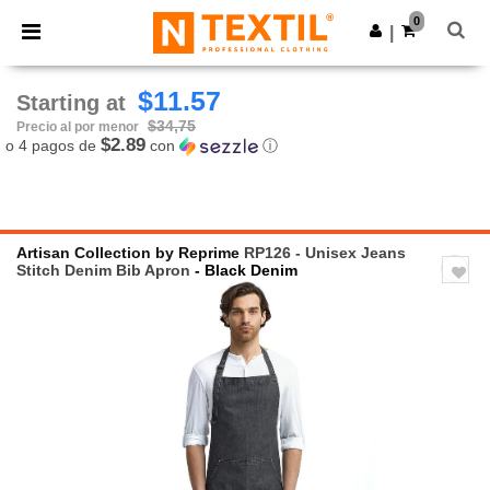
×
App de Ntextil
0
Descargar app
|
¡Mejores precios en app!
$11.57
Starting at
$34,75
Precio al por menor
$2.89
o 4 pagos de
con
ⓘ
Artisan Collection by Reprime
RP126 - Unisex Jeans
Stitch Denim Bib Apron
- Black Denim
Previous
Next