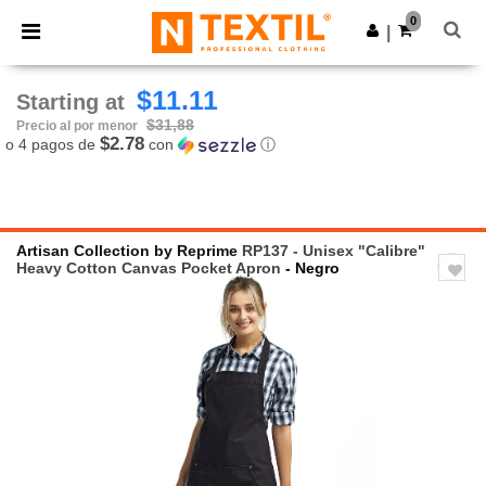
×
App de Ntextil
0
Descargar app
|
¡Mejores precios en app!
$11.11
Starting at
$31,88
Precio al por menor
$2.78
o 4 pagos de
con
ⓘ
Artisan Collection by Reprime
RP137 - Unisex "Calibre"
Heavy Cotton Canvas Pocket Apron
- Negro
Previous
Next