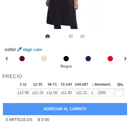
color
elegir color
Negro
PRECIO
1-11
12-35
36-71
72-143
144-287
288 +
Inventario
Más
Qty.
+
12.98
12.19
11.50
11.40
11.21
11.11
1500
$
$
$
$
$
$
0
ARTÍCULOS
$
0.00