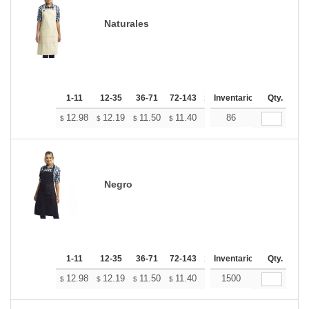
Naturales
1-11
12-35
36-71
72-143
144-287
Inventario
288 +
Qty.
Más
+
12.98
12.19
11.50
11.40
11.21
86
11.11
$
$
$
$
$
$
Negro
1-11
12-35
36-71
72-143
144-287
Inventario
288 +
Qty.
Más
+
12.98
12.19
11.50
11.40
11.21
1500
11.11
$
$
$
$
$
$