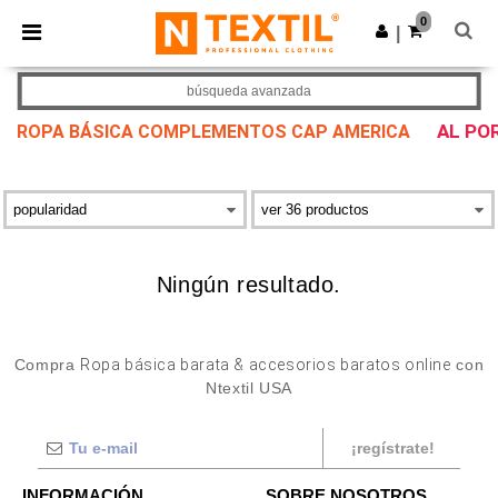
×
App de Ntextil
0
Descargar app
|
¡Mejores precios en app!
búsqueda avanzada
AL PO
ROPA BÁSICA COMPLEMENTOS CAP AMERICA
Ningún resultado.
Compra
Ropa básica barata & accesorios baratos online
con
Ntextil USA
¡regístrate!
INFORMACIÓN
SOBRE NOSOTROS