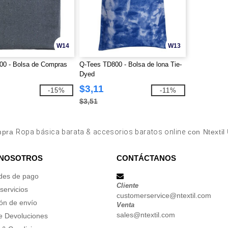
W14
W13
00 - Bolsa de Compras
Q-Tees TD800 - Bolsa de lona Tie-
Dyed
$3,11
-15%
-11%
$3,51
mpra
Ropa básica barata & accesorios baratos online
con Ntextil
 NOSOTROS
CONTÁCTANOS
des de pago
Cliente
servicios
customerservice@ntextil.com
ón de envío
Venta
sales@ntextil.com
de Devoluciones