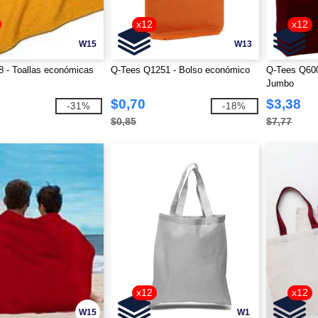
x12
x12
W15
W13
 - Toallas económicas
Q-Tees Q1251 - Bolso económico
Q-Tees Q600
Jumbo
$0,70
$3,38
-31%
-18%
$0,85
$7,77
x12
x12
W15
W1