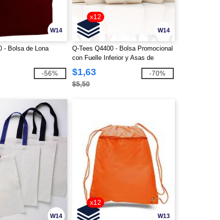
x12
W14
W14
 - Bolsa de Lona
Q-Tees Q4400 - Bolsa Promocional
con Fuelle Inferior y Asas de
Colores
$1,63
-56%
-70%
$5,50
x12
W14
W13