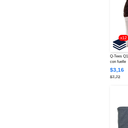
Next Level
(60)
North End
(8)
OAD
(15)
Oakley
(22)
Onna
(1)
x12
Outer Ridge
(1)
Paragon
(20)
Q-Tees Q12
Q-Tees
(30)
con fuelle
Rabbit Skins
(22)
$3,16
Red Kap
(1)
$7,72
Richardson
(35)
Russell Athletic
(5)
Sierra Pacific
(2)
Sportsman
(40)
Stormtech
(2)
SubliVie
(3)