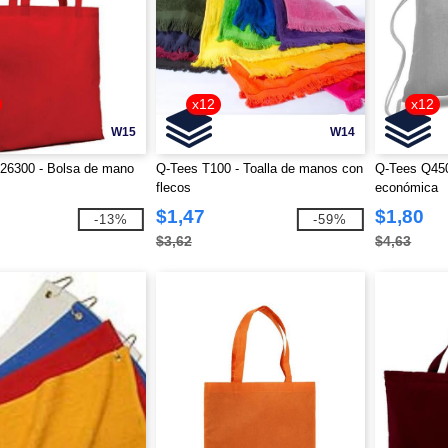
x12
x12
W15
W14
26300 - Bolsa de mano
Q-Tees T100 - Toalla de manos con
Q-Tees Q450
flecos
económica
$1,47
$1,80
-13%
-59%
$3,62
$4,63