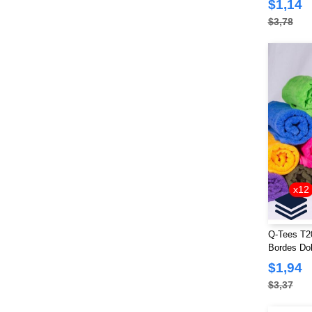
$1,14
Devon & Jones
(26)
$3,78
Dickies
(1)
Dri Duck
(69)
Econscious
(9)
FeatherLite
(2)
Flexfit
(27)
Fortress
(2)
Gildan
(111)
Hanes
(44)
Harriton
(21)
x12
Holloway
(6)
Imperial
(25)
Q-Tees T20
Independent Trading Co.
(72)
Bordes Dob
Infinity Her
(6)
$1,94
J. America
(42)
$3,37
Jerzees
(47)