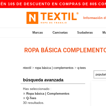
 DE DESCUENTO EN COMPRAS DE 80$ CON EL CÓD
Información d
Marcas
Camisetas
Sudaderas
Ma
ROPA BÁSICA COMPLEMENTO
>
>
ntextil
ropa básica | complementos
q-tees
búsqueda avanzada
Has seleccionado :
Ropa básica | Complementos
Q-Tees
30 resultados.