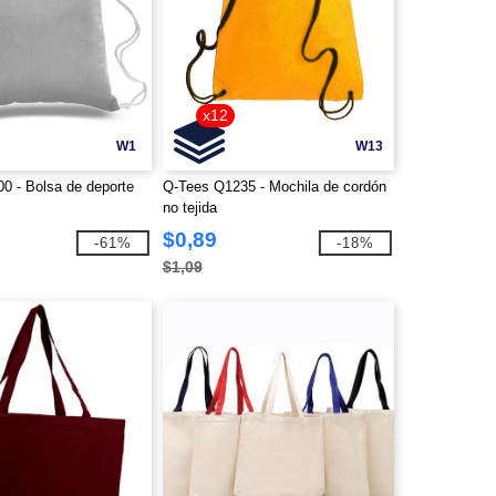
x12
W1
W13
0 - Bolsa de deporte
Q-Tees Q1235 - Mochila de cordón
no tejida
$0,89
-61%
-18%
$1,09