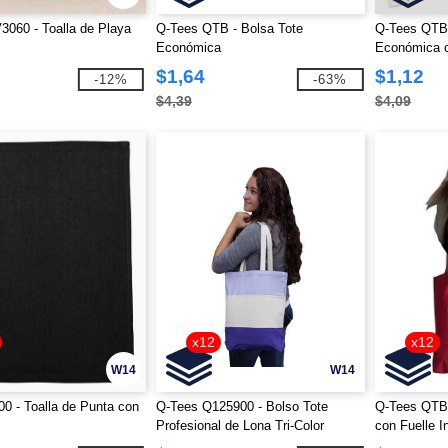
060 - Toalla de Playa
Q-Tees QTB - Bolsa Tote
Q-Tees QTB
Económica
Económica c
$1,64
$1,12
-12%
-63%
$4,39
$4,09
x12
x12
W14
W14
0 - Toalla de Punta con
Q-Tees Q125900 - Bolso Tote
Q-Tees QTB
Profesional de Lona Tri-Color
con Fuelle In