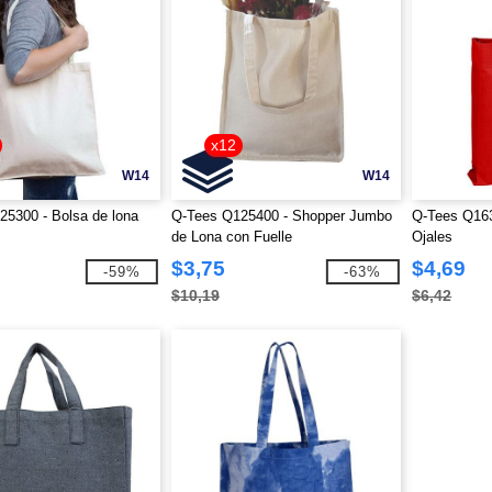
x12
W14
W14
5300 - Bolsa de lona
Q-Tees Q125400 - Shopper Jumbo
Q-Tees Q163
de Lona con Fuelle
Ojales
$3,75
$4,69
-59%
-63%
$10,19
$6,42