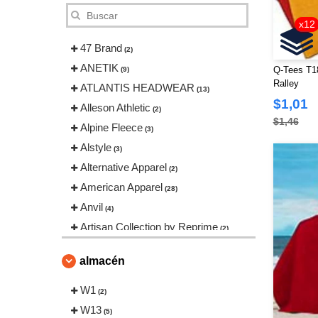
x12
47 Brand
(2)
ANETIK
Q-Tees T18
(9)
Ralley
ATLANTIS HEADWEAR
(13)
$1,01
Alleson Athletic
(2)
$1,46
Alpine Fleece
(3)
Alstyle
(3)
Alternative Apparel
(2)
American Apparel
(28)
Anvil
(4)
Artisan Collection by Reprime
(2)
Augusta Sportswear
(20)
almacén
Authentic Headwear
(1)
Badger
W1
(25)
(2)
Bayside
W13
(23)
(5)