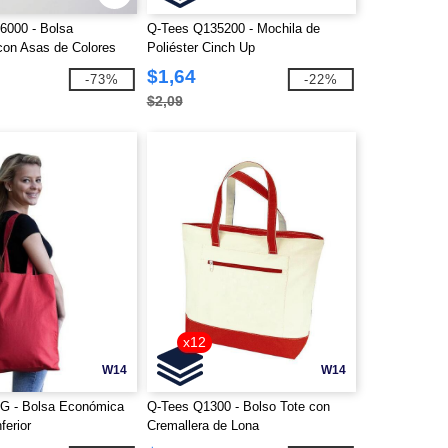
6000 - Bolsa
Q-Tees Q135200 - Mochila de
on Asas de Colores
Poliéster Cinch Up
$1,64
-73%
-22%
$2,09
x12
W14
W14
G - Bolsa Económica
Q-Tees Q1300 - Bolso Tote con
ferior
Cremallera de Lona