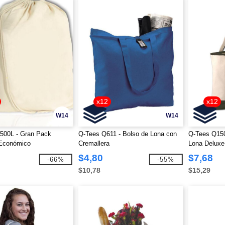
x12
x12
W14
W14
500L - Gran Pack
Q-Tees Q611 - Bolso de Lona con
Q-Tees Q150
 Económico
Cremallera
Lona Deluxe
$4,80
$7,68
-66%
-55%
$10,78
$15,29