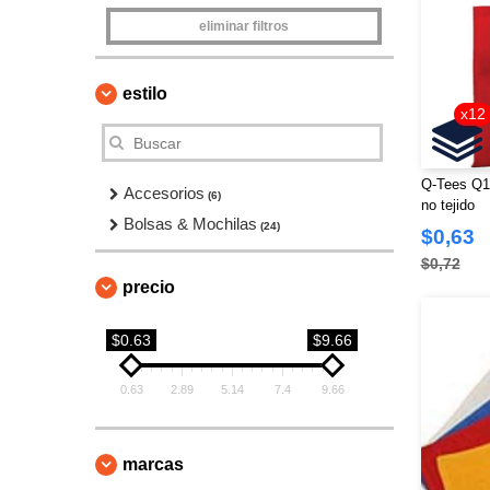
eliminar filtros
estilo
x12
Q-Tees Q1
Accesorios
(6)
no tejido
Bolsas & Mochilas
(24)
$0,63
$0,72
precio
$0.63
$9.66
0.63
2.89
5.14
7.4
9.66
marcas