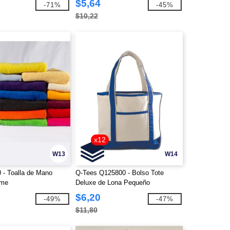
$5,64
-71%
-45%
$10,22
x12
W13
W14
 - Toalla de Mano
Q-Tees Q125800 - Bolso Tote
mme
Deluxe de Lona Pequeño
$6,20
-49%
-47%
$11,80