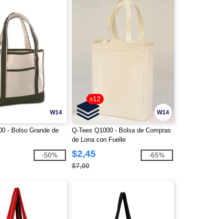
x12
W14
W14
0 - Bolso Grande de
Q-Tees Q1000 - Bolsa de Compras
de Lona con Fuelle
$2,45
-50%
-65%
$7,00