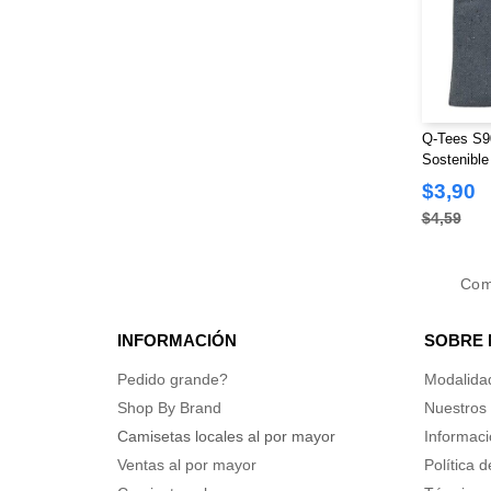
Team 365
(6)
The Game
(6)
Threadfast
(11)
Tultex
(27)
US Blanks
Q-Tees S9
(4)
Sostenible
UltraClub
(8)
$3,90
Valubag
(3)
$4,59
Valucap
(22)
Weatherproof
(14)
Co
YP Classics
(20)
Yupoong
(5)
INFORMACIÓN
SOBRE
Pedido grande?
Modalida
Shop By Brand
Nuestros 
Camisetas locales al por mayor
Informaci
Ventas al por mayor
Política 