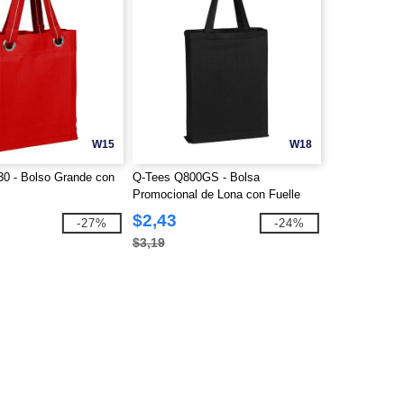
W15
W18
0 - Bolso Grande con
Q-Tees Q800GS - Bolsa
Promocional de Lona con Fuelle
$2,43
-27%
-24%
$3,19