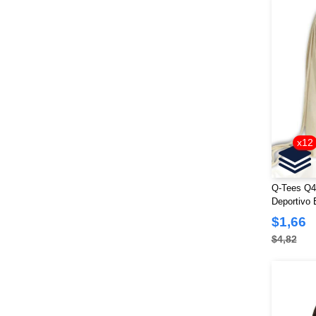
Kastlfel
(4)
Kati
(15)
Kishigo
(21)
LAT
(33)
LEGACY
(18)
Lane Seven
(1)
Lee
(1)
x12
Liberty Bags
(54)
Los Angeles Apparel
(8)
M&O
Q-Tees Q4
(4)
Deportivo
M&O Knits
(1)
$1,66
MERET
(23)
$4,82
ML Kishigo
(19)
MV Sport
(11)
Mega Cap
(2)
Nautica
(27)