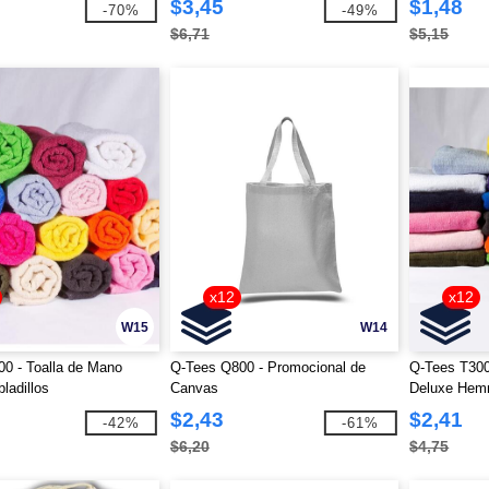
$3,45
$1,48
-70%
-49%
$6,71
$5,15
x12
x12
W15
W14
0 - Toalla de Mano
Q-Tees Q800 - Promocional de
Q-Tees T300
ladillos
Canvas
Deluxe He
$2,43
$2,41
-42%
-61%
$6,20
$4,75