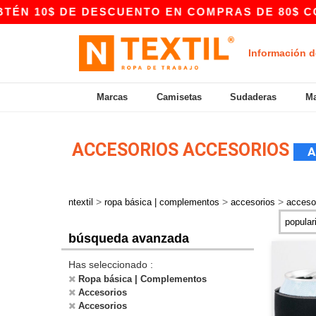
 10$ DE DESCUENTO EN COMPRAS DE 80$ CON EL
Información d
Marcas
Camisetas
Sudaderas
Ma
ACCESORIOS ACCESORIOS
A
>
>
>
ntextil
ropa básica | complementos
accesorios
acceso
búsqueda avanzada
Has seleccionado :
Ropa básica | Complementos
Accesorios
Accesorios