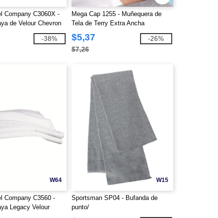
el Company C3060X -
Mega Cap 1255 - Muñequera de
aya de Velour Chevron
Tela de Terry Extra Ancha
(Individual)
$5,37
-38%
-26%
$7,26
W64
W15
el Company C3560 -
Sportsman SP04 - Bufanda de
aya Legacy Velour
punto/