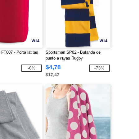
W14
W14
 FT007 - Porta latitas
Sportsman SP02 - Bufanda de
o
punto a rayas Rugby
$4,78
-6%
-73%
$17,47