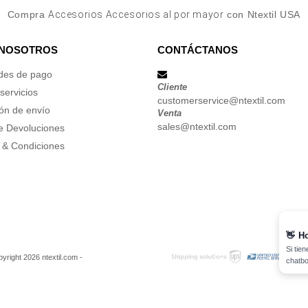
Compra
Accesorios Accesorios al por mayor
con Ntextil USA
 NOSOTROS
CONTÁCTANOS
des de pago
Cliente
servicios
customerservice@ntextil.com
ón de envío
Venta
sales@ntextil.com
de Devoluciones
 & Condiciones
👋
Ho
Si tie
yright 2026 ntextil.com -
chatbo