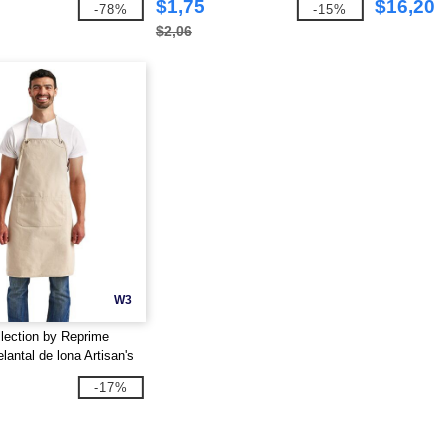
$1,75
$16,20
-78%
-15%
$2,06
W3
llection by Reprime
lantal de lona Artisan's
-17%