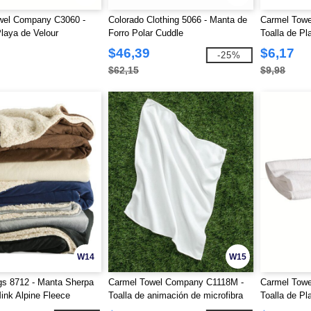
wel Company C3060 -
Colorado Clothing 5066 - Manta de
Carmel Tow
Playa de Velour
Forro Polar Cuddle
Toalla de Pl
$46,39
$6,17
-25%
$62,15
$9,98
W14
W15
gs 8712 - Manta Sherpa
Carmel Towel Company C1118M -
Carmel Tow
ink Alpine Fleece
Toalla de animación de microfibra
Toalla de Pl