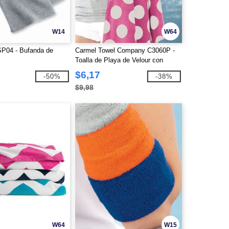
W14
W64
P04 - Bufanda de
Carmel Towel Company C3060P -
Toalla de Playa de Velour con
Lunares
$6,17
-50%
-38%
$9,98
W64
W15