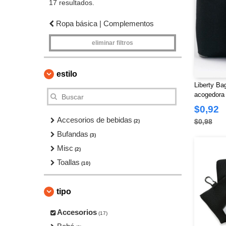
17 resultados.
Ropa básica | Complementos
eliminar filtros
estilo
Liberty Ba
acogedora 
$0,92
Accesorios de bebidas
$0,98
(2)
Bufandas
(3)
Misc
(2)
Toallas
(10)
tipo
Accesorios
(17)