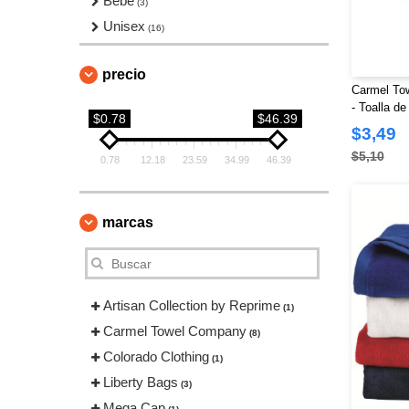
Bebé
(3)
Unisex
(16)
precio
Carmel T
- Toalla de
$0.78
$46.39
$3,49
$5,10
0.78
12.18
23.59
34.99
46.39
marcas
Artisan Collection by Reprime
(1)
Carmel Towel Company
(8)
Colorado Clothing
(1)
Liberty Bags
(3)
Mega Cap