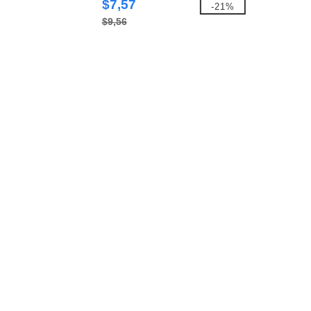
$7,57
-21%
$9,56