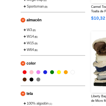
(1)
Sportsman
Carmel To
(3)
Toalla de 
$10,32
almacén
W3
(2)
W14
(6)
W15
(3)
W64
(6)
color
tela
Liberty Ba
de Micro M
100% algodón
(1)