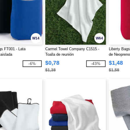
W14
W64
gs FT001 - Lata
Carmel Towel Company C1515 -
Liberty Bags
aislada
Toalla de reunión
de Neopren
$0,78
$1,48
-6%
-43%
$1,38
$1,58