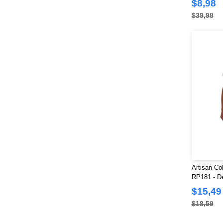
$8,98
$39,98
Artisan Co
RP181 - De
Choice
$15,49
$18,59