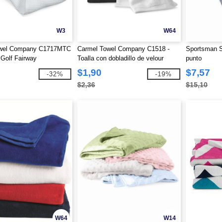
W3
W64
owel Company C1717MTC
Carmel Towel Company C1518 -
Sportsman S
 Golf Fairway
Toalla con dobladillo de velour
punto
$1,90
$7,57
-32%
-19%
$2,36
$15,10
W64
W14