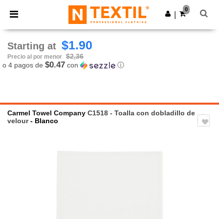
×
App de Ntextil
0
Descargar app
|
¡Mejores precios en app!
$1.90
Starting at
$2,36
Precio al por menor
$0.47
o 4 pagos de
con
ⓘ
Carmel Towel Company
C1518 - Toalla con dobladillo de
velour
- Blanco
Previous
Next