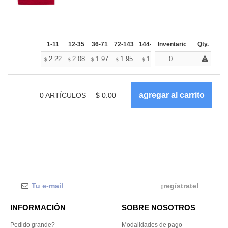
1-11
12-35
36-71
72-143
144-287
Inventario
288 +
Más
Qty.
+
2.22
2.08
1.97
1.95
1.92
0
1.90
$
$
$
$
$
$
0
ARTÍCULOS
$
0.00
¡regístrate!
INFORMACIÓN
SOBRE NOSOTROS
Pedido grande?
Modalidades de pago