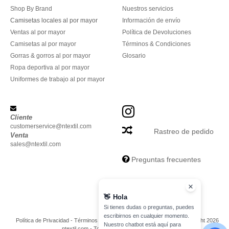
Shop By Brand
Nuestros servicios
Camisetas locales al por mayor
Información de envío
Ventas al por mayor
Política de Devoluciones
Camisetas al por mayor
Términos & Condiciones
Gorras & gorros al por mayor
Glosario
Ropa deportiva al por mayor
Uniformes de trabajo al por mayor
Cliente
customerservice@ntextil.com
Rastreo de pedido
Venta
sales@ntextil.com
Preguntas frecuentes
👋
Hola
Si tienes dudas o preguntas, puedes
escribirnos en cualquier momento.
Política de Privacidad
-
Términos y Condiciones
-
Mapa del sitio
Copyright 2026
Nuestro chatbot está aquí para
ntextil.com - Todos los derechos reservados