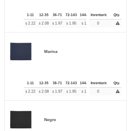
1-11
12-35
36-71
72-143
144-287
Inventario
288 +
Más
Qty.
+
2.22
2.08
1.97
1.95
1.92
0
1.90
$
$
$
$
$
$
Marina
1-11
12-35
36-71
72-143
144-287
Inventario
288 +
Más
Qty.
+
2.22
2.08
1.97
1.95
1.92
0
1.90
$
$
$
$
$
$
Negro