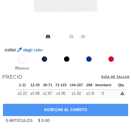
color
elegir color
Blanco
PRECIO
GUÍA DE TALLAS
1-11
12-35
36-71
72-143
144-287
288 +
Inventario
Más
Qty.
+
2.22
2.08
1.97
1.95
1.92
1.90
0
$
$
$
$
$
$
0
ARTÍCULOS
$
0.00