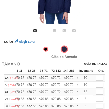
color
elegir color
Clásico Armada
TAMAÑO
GUÍA DE TALLAS
1-11
12-35
36-71
72-143
144-287
288 +
Inventario
Más
Qty.
+
70.72
70.72
70.72
70.72
70.72
70.72
10
XS
$
$
$
$
$
$
(-65%)
+
70.72
70.72
70.72
70.72
70.72
70.72
10
S
$
$
$
$
$
$
(-65%)
+
70.72
70.72
70.72
70.72
70.72
70.72
32
XL
$
$
$
$
$
$
(-65%)
+
70.88
70.88
70.88
70.88
70.88
70.88
6
2XL
$
$
$
$
$
$
(-66%)
+
72.88
72.88
72.88
72.88
72.88
72.88
3
3XL
$
$
$
$
$
$
(-66%)