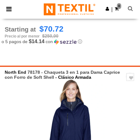
×
App de Ntextil
0
Descargar app
|
¡Mejores precios en app!
$70.72
Starting at
$250,00
Precio al por menor
$14.14
o 5 pagos de
con
ⓘ
North End
78178 - Chaqueta 3 en 1 para Dama Caprice
con Forro de Soft Shell
- Clásico Armada
Previous
Next