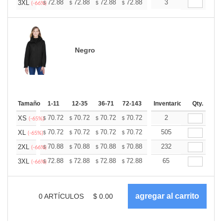
+
72.88
72.88
72.88
72.88
72.88
3
72.88
3XL
$
$
$
$
$
$
(-66%)
Negro
Tamaño
1-11
12-35
36-71
72-143
144-287
Inventario
288 +
Qty.
Más
+
70.72
70.72
70.72
70.72
70.72
2
70.72
XS
$
$
$
$
$
$
(-65%)
+
70.72
70.72
70.72
70.72
70.72
505
70.72
XL
$
$
$
$
$
$
(-65%)
+
70.88
70.88
70.88
70.88
70.88
232
70.88
2XL
$
$
$
$
$
$
(-66%)
+
72.88
72.88
72.88
72.88
72.88
65
72.88
3XL
$
$
$
$
$
$
(-66%)
0
ARTÍCULOS
$
0.00