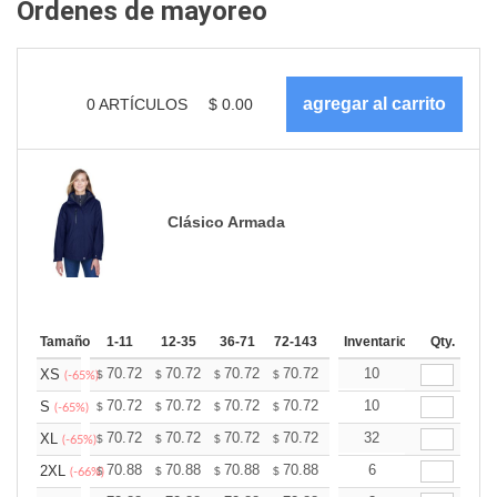
Ordenes de mayoreo
0
ARTÍCULOS
$
0.00
Clásico Armada
Tamaño
1-11
12-35
36-71
72-143
144-287
Inventario
288 +
Qty.
Más
+
70.72
70.72
70.72
70.72
70.72
10
70.72
XS
$
$
$
$
$
$
(-65%)
+
70.72
70.72
70.72
70.72
70.72
10
70.72
S
$
$
$
$
$
$
(-65%)
+
70.72
70.72
70.72
70.72
70.72
32
70.72
XL
$
$
$
$
$
$
(-65%)
+
70.88
70.88
70.88
70.88
70.88
6
70.88
2XL
$
$
$
$
$
$
(-66%)