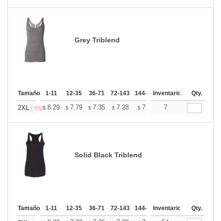
Grey Triblend
Tamaño
1-11
12-35
36-71
72-143
144-287
Inventario
288 +
Más
Qty.
+
8.29
7.79
7.35
7.28
7.16
7
7.10
2XL
$
$
$
$
$
$
(-5%)
Solid Black Triblend
Tamaño
1-11
12-35
36-71
72-143
144-287
Inventario
288 +
Más
Qty.