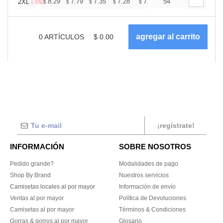
+
8.29
7.79
7.35
7.28
7.16
54
7.10
2XL
$
$
$
$
$
$
(-5%)
0
ARTÍCULOS
$
0.00
¡regístrate!
INFORMACIÓN
SOBRE NOSOTROS
Pedido grande?
Modalidades de pago
Shop By Brand
Nuestros servicios
Camisetas locales al por mayor
Información de envío
Ventas al por mayor
Política de Devoluciones
Camisetas al por mayor
Términos & Condiciones
Gorras & gorros al por mayor
Glosario