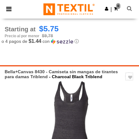
×
App de Ntextil
0
Descargar app
|
¡Mejores precios en app!
$5.75
Starting at
$9,78
Precio al por menor
$1.44
o 4 pagos de
con
ⓘ
Bella+Canvas 8430 - Camiseta sin mangas de tirantes
para damas Triblend
- Charcoal Black Triblend
Previous
Next