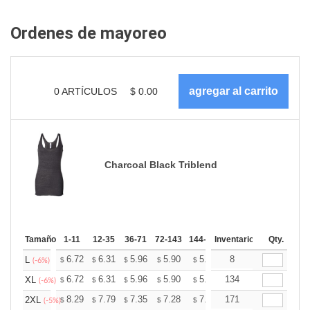
Ordenes de mayoreo
0
ARTÍCULOS
$
0.00
Charcoal Black Triblend
Tamaño
1-11
12-35
36-71
72-143
144-287
Inventario
288 +
Más
Qty.
+
6.72
6.31
5.96
5.90
5.80
8
5.75
L
$
$
$
$
$
$
(-6%)
+
6.72
6.31
5.96
5.90
5.80
134
5.75
XL
$
$
$
$
$
$
(-6%)
+
8.29
7.79
7.35
7.28
7.16
171
7.10
2XL
$
$
$
$
$
$
(-5%)