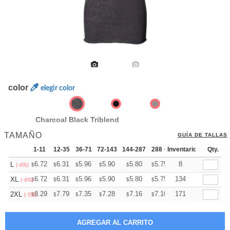
color
elegir color
Charcoal Black Triblend
TAMAÑO
GUÍA DE TALLAS
1-11
12-35
36-71
72-143
144-287
288 +
Inventario
Más
Qty.
+
6.72
6.31
5.96
5.90
5.80
5.75
8
L
$
$
$
$
$
$
(-6%)
+
6.72
6.31
5.96
5.90
5.80
5.75
134
XL
$
$
$
$
$
$
(-6%)
+
8.29
7.79
7.35
7.28
7.16
7.10
171
2XL
$
$
$
$
$
$
(-5%)