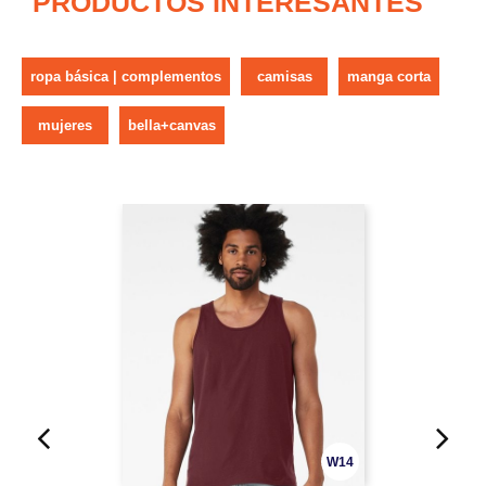
PRODUCTOS INTERESANTES
ropa básica | complementos
camisas
manga corta
mujeres
bella+canvas
W14