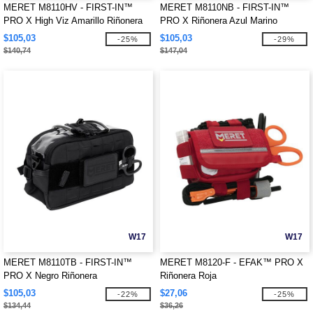
MERET M8110HV - FIRST-IN™
MERET M8110NB - FIRST-IN™
PRO X High Viz Amarillo Riñonera
PRO X Riñonera Azul Marino
$105,03
$105,03
-25%
-29%
$140,74
$147,04
W17
W17
MERET M8110TB - FIRST-IN™
MERET M8120-F - EFAK™ PRO X
PRO X Negro Riñonera
Riñonera Roja
$105,03
$27,06
-22%
-25%
$134,44
$36,26