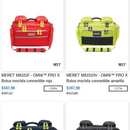
W17
W17
MERET M8101F - OMNI™ PRO X
MERET M8101HV - OMNI™ PRO X
Bolsa mochila convertible roja
Bolsa mochila convertible amarilla
de alta visibilidad
$347,98
$347,98
-29%
-17%
$487,17
$417,58