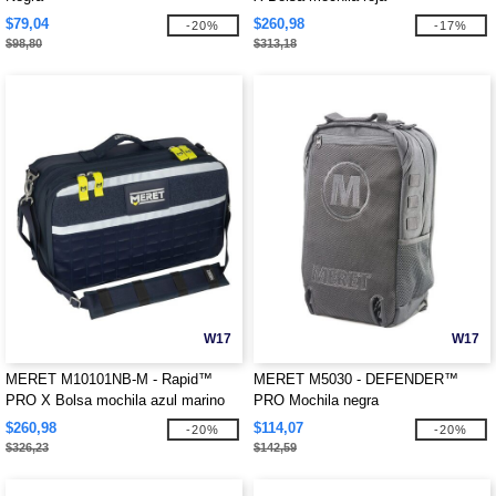
$79,04
$260,98
-20%
-17%
$98,80
$313,18
W17
W17
MERET M10101NB-M - Rapid™
MERET M5030 - DEFENDER™
PRO X Bolsa mochila azul marino
PRO Mochila negra
$260,98
$114,07
-20%
-20%
$326,23
$142,59