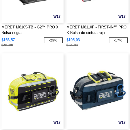
W17
W17
MERET M8105-TB - G2™ PRO X
MERET M8110F - FIRST-IN™ PRO
Bolsa negra
X Bolsa de cintura roja
$156,57
$105,03
-25%
-17%
$209,80
$126,04
W17
W17