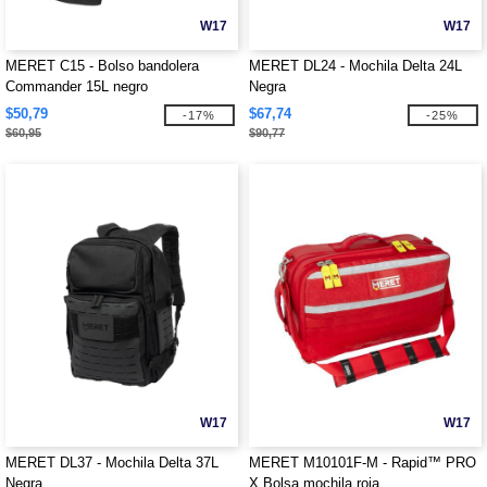
W17
W17
MERET C15 - Bolso bandolera
MERET DL24 - Mochila Delta 24L
Commander 15L negro
Negra
$50,79
$67,74
-17%
-25%
$60,95
$90,77
W17
W17
MERET DL37 - Mochila Delta 37L
MERET M10101F-M - Rapid™ PRO
Negra
X Bolsa mochila roja