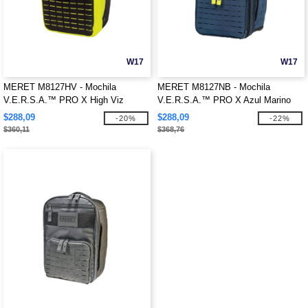
W17
W17
MERET M8127HV - Mochila
MERET M8127NB - Mochila
V.E.R.S.A.™ PRO X High Viz
V.E.R.S.A.™ PRO X Azul Marino
amarilla
$288,09
$288,09
-20%
-22%
$360,11
$368,76