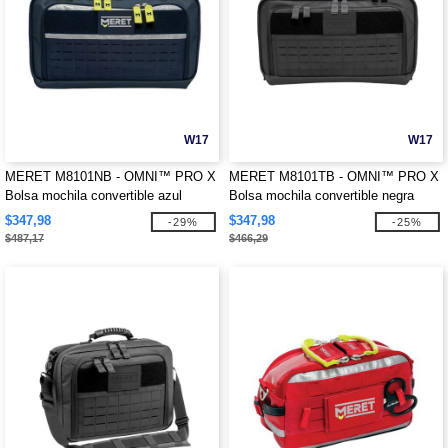
W17
W17
MERET M8101NB - OMNI™ PRO X
MERET M8101TB - OMNI™ PRO X
Bolsa mochila convertible azul
Bolsa mochila convertible negra
marino
$347,98
$347,98
-29%
-25%
$487,17
$466,29