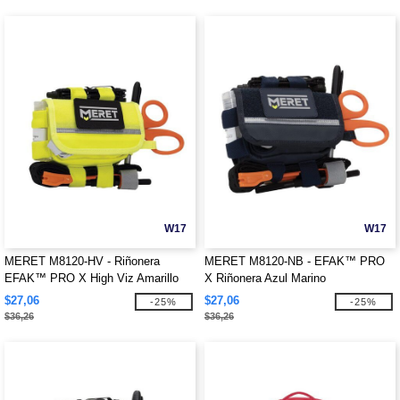
W17
W17
MERET M8120-HV - Riñonera
MERET M8120-NB - EFAK™ PRO
EFAK™ PRO X High Viz Amarillo
X Riñonera Azul Marino
$27,06
$27,06
-25%
-25%
$36,26
$36,26