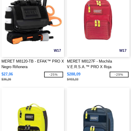
W17
W17
MERET M8120-TB - EFAK™ PRO X
MERET M8127F - Mochila
Negro Riñonera
V.E.R.S.A.™ PRO X Roja
$27,06
$288,09
-25%
-29%
$36,26
$403,33