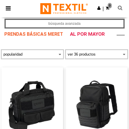
×
App de Ntextil
0
Descargar app
|
¡Mejores precios en app!
búsqueda avanzada
AL POR MAYOR
PRENDAS BÁSICAS MERET