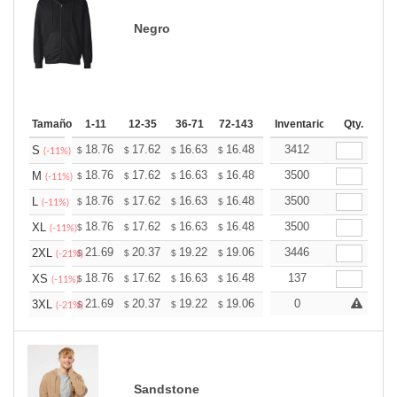
Negro
Tamaño
1-11
12-35
36-71
72-143
144-287
Inventario
288 +
Qty.
Más
+
18.76
17.62
16.63
16.48
16.20
3412
16.06
S
$
$
$
$
$
$
(-11%)
+
18.76
17.62
16.63
16.48
16.20
3500
16.06
M
$
$
$
$
$
$
(-11%)
+
18.76
17.62
16.63
16.48
16.20
3500
16.06
L
$
$
$
$
$
$
(-11%)
+
18.76
17.62
16.63
16.48
16.20
3500
16.06
XL
$
$
$
$
$
$
(-11%)
+
21.69
20.37
19.22
19.06
18.73
3446
18.57
2XL
$
$
$
$
$
$
(-21%)
+
18.76
17.62
16.63
16.48
16.20
137
16.06
XS
$
$
$
$
$
$
(-11%)
+
21.69
20.37
19.22
19.06
18.73
0
18.57
3XL
$
$
$
$
$
$
(-21%)
Sandstone