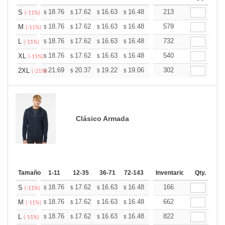
+
18.76
17.62
16.63
16.48
16.20
213
16.06
S
$
$
$
$
$
$
(-11%)
+
18.76
17.62
16.63
16.48
16.20
579
16.06
M
$
$
$
$
$
$
(-11%)
+
18.76
17.62
16.63
16.48
16.20
732
16.06
L
$
$
$
$
$
$
(-11%)
+
18.76
17.62
16.63
16.48
16.20
540
16.06
XL
$
$
$
$
$
$
(-11%)
+
21.69
20.37
19.22
19.06
18.73
302
18.57
2XL
$
$
$
$
$
$
(-21%)
Clásico Armada
Tamaño
1-11
12-35
36-71
72-143
144-287
Inventario
288 +
Qty.
Más
+
18.76
17.62
16.63
16.48
16.20
166
16.06
S
$
$
$
$
$
$
(-11%)
+
18.76
17.62
16.63
16.48
16.20
662
16.06
M
$
$
$
$
$
$
(-11%)
+
18.76
17.62
16.63
16.48
16.20
822
16.06
L
$
$
$
$
$
$
(-11%)