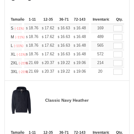
Tamaño
1-11
12-35
36-71
72-143
144-287
Inventario
288 +
Qty.
Más
+
18.76
17.62
16.63
16.48
16.20
169
16.06
S
$
$
$
$
$
$
(-11%)
+
18.76
17.62
16.63
16.48
16.20
489
16.06
M
$
$
$
$
$
$
(-11%)
+
18.76
17.62
16.63
16.48
16.20
565
16.06
L
$
$
$
$
$
$
(-11%)
+
18.76
17.62
16.63
16.48
16.20
572
16.06
XL
$
$
$
$
$
$
(-11%)
+
21.69
20.37
19.22
19.06
18.73
214
18.57
2XL
$
$
$
$
$
$
(-21%)
+
21.69
20.37
19.22
19.06
18.73
20
18.57
3XL
$
$
$
$
$
$
(-21%)
Classic Navy Heather
Tamaño
1-11
12-35
36-71
72-143
144-287
Inventario
288 +
Qty.
Más