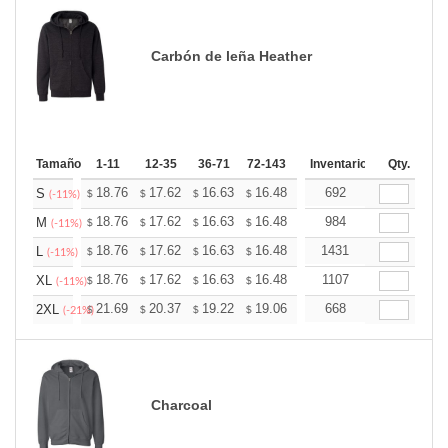
Carbón de leña Heather
Tamaño
1-11
12-35
36-71
72-143
144-287
Inventario
288 +
Qty.
Más
+
18.76
17.62
16.63
16.48
16.20
692
16.06
S
$
$
$
$
$
$
(-11%)
+
18.76
17.62
16.63
16.48
16.20
984
16.06
M
$
$
$
$
$
$
(-11%)
+
18.76
17.62
16.63
16.48
16.20
1431
16.06
L
$
$
$
$
$
$
(-11%)
+
18.76
17.62
16.63
16.48
16.20
1107
16.06
XL
$
$
$
$
$
$
(-11%)
+
21.69
20.37
19.22
19.06
18.73
668
18.57
2XL
$
$
$
$
$
$
(-21%)
Charcoal