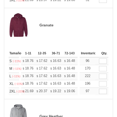
+
3XL
$
$
$
$
$
$
(-21%)
Granate
Tamaño
1-11
12-35
36-71
72-143
144-287
Inventario
288 +
Qty.
Más
+
18.76
17.62
16.63
16.48
16.20
96
16.06
S
$
$
$
$
$
$
(-11%)
+
18.76
17.62
16.63
16.48
16.20
170
16.06
M
$
$
$
$
$
$
(-11%)
+
18.76
17.62
16.63
16.48
16.20
222
16.06
L
$
$
$
$
$
$
(-11%)
+
18.76
17.62
16.63
16.48
16.20
196
16.06
XL
$
$
$
$
$
$
(-11%)
+
21.69
20.37
19.22
19.06
18.73
97
18.57
2XL
$
$
$
$
$
$
(-21%)
Grey Heather