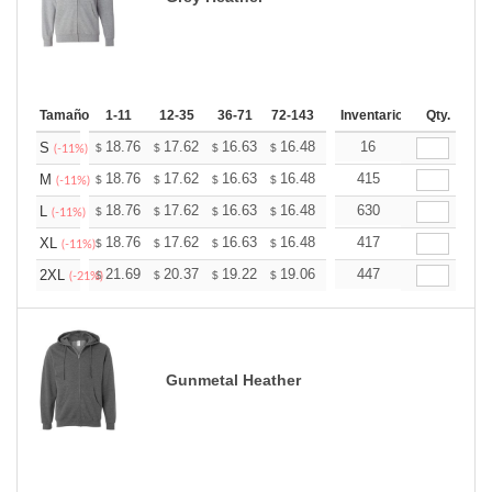
Tamaño
1-11
12-35
36-71
72-143
144-287
Inventario
288 +
Qty.
Más
+
18.76
17.62
16.63
16.48
16.20
16
16.06
S
$
$
$
$
$
$
(-11%)
+
18.76
17.62
16.63
16.48
16.20
415
16.06
M
$
$
$
$
$
$
(-11%)
+
18.76
17.62
16.63
16.48
16.20
630
16.06
L
$
$
$
$
$
$
(-11%)
+
18.76
17.62
16.63
16.48
16.20
417
16.06
XL
$
$
$
$
$
$
(-11%)
+
21.69
20.37
19.22
19.06
18.73
447
18.57
2XL
$
$
$
$
$
$
(-21%)
Gunmetal Heather