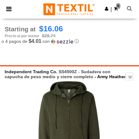
×
App de Ntextil
0
Descargar app
|
¡Mejores precios en app!
$16.06
Starting at
$29,74
Precio al por menor
$4.01
o 4 pagos de
con
ⓘ
Independent Trading Co.
SS4500Z - Sudadera con
capucha de peso medio y cierre completo
- Army Heather
Previous
Next