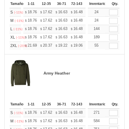
Tamaño
1-11
12-35
36-71
72-143
144-287
Inventario
288 +
Qty.
Más
+
18.76
17.62
16.63
16.48
16.20
24
16.06
S
$
$
$
$
$
$
(-11%)
+
18.76
17.62
16.63
16.48
16.20
24
16.06
M
$
$
$
$
$
$
(-11%)
+
18.76
17.62
16.63
16.48
16.20
144
16.06
L
$
$
$
$
$
$
(-11%)
+
18.76
17.62
16.63
16.48
16.20
189
16.06
XL
$
$
$
$
$
$
(-11%)
+
21.69
20.37
19.22
19.06
18.73
55
18.57
2XL
$
$
$
$
$
$
(-21%)
Army Heather
Tamaño
1-11
12-35
36-71
72-143
144-287
Inventario
288 +
Qty.
Más
+
18.76
17.62
16.63
16.48
16.20
271
16.06
S
$
$
$
$
$
$
(-11%)
+
18.76
17.62
16.63
16.48
16.20
584
16.06
M
$
$
$
$
$
$
(-11%)