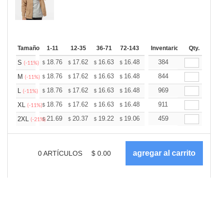
Tamaño
1-11
12-35
36-71
72-143
144-287
Inventario
288 +
Qty.
Más
+
18.76
17.62
16.63
16.48
16.20
384
16.06
S
$
$
$
$
$
$
(-11%)
+
18.76
17.62
16.63
16.48
16.20
844
16.06
M
$
$
$
$
$
$
(-11%)
+
18.76
17.62
16.63
16.48
16.20
969
16.06
L
$
$
$
$
$
$
(-11%)
+
18.76
17.62
16.63
16.48
16.20
911
16.06
XL
$
$
$
$
$
$
(-11%)
+
21.69
20.37
19.22
19.06
18.73
459
18.57
2XL
$
$
$
$
$
$
(-21%)
0
ARTÍCULOS
$
0.00