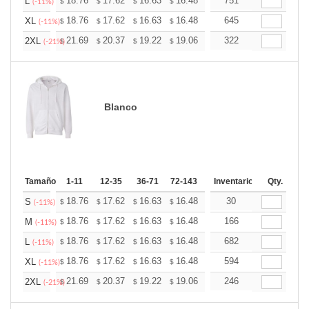
+
18.76
17.62
16.63
16.48
16.20
751
16.06
L
$
$
$
$
$
$
(-11%)
+
18.76
17.62
16.63
16.48
16.20
645
16.06
XL
$
$
$
$
$
$
(-11%)
+
21.69
20.37
19.22
19.06
18.73
322
18.57
2XL
$
$
$
$
$
$
(-21%)
Blanco
Tamaño
1-11
12-35
36-71
72-143
144-287
Inventario
288 +
Qty.
Más
+
18.76
17.62
16.63
16.48
16.20
30
16.06
S
$
$
$
$
$
$
(-11%)
+
18.76
17.62
16.63
16.48
16.20
166
16.06
M
$
$
$
$
$
$
(-11%)
+
18.76
17.62
16.63
16.48
16.20
682
16.06
L
$
$
$
$
$
$
(-11%)
+
18.76
17.62
16.63
16.48
16.20
594
16.06
XL
$
$
$
$
$
$
(-11%)
+
21.69
20.37
19.22
19.06
18.73
246
18.57
2XL
$
$
$
$
$
$
(-21%)