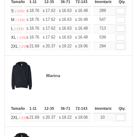
Tamaño
1-11
12-35
36-71
72-143
144-287
Inventario
288 +
Qty.
Más
+
18.76
17.62
16.63
16.48
16.20
289
16.06
S
$
$
$
$
$
$
(-11%)
+
18.76
17.62
16.63
16.48
16.20
547
16.06
M
$
$
$
$
$
$
(-11%)
+
18.76
17.62
16.63
16.48
16.20
713
16.06
L
$
$
$
$
$
$
(-11%)
+
18.76
17.62
16.63
16.48
16.20
539
16.06
XL
$
$
$
$
$
$
(-11%)
+
21.69
20.37
19.22
19.06
18.73
294
18.57
2XL
$
$
$
$
$
$
(-21%)
Marina
Tamaño
1-11
12-35
36-71
72-143
144-287
Inventario
288 +
Qty.
Más
+
21.69
20.37
19.22
19.06
18.73
10
18.57
2XL
$
$
$
$
$
$
(-21%)