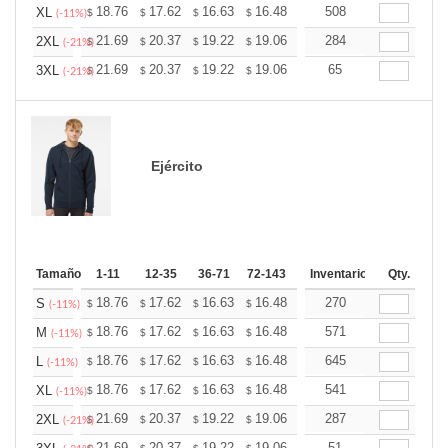
+
18.76
17.62
16.63
16.48
16.20
508
16.06
XL
$
$
$
$
$
$
(-11%)
+
21.69
20.37
19.22
19.06
18.73
284
18.57
2XL
$
$
$
$
$
$
(-21%)
+
21.69
20.37
19.22
19.06
18.73
65
18.57
3XL
$
$
$
$
$
$
(-21%)
Ejército
Tamaño
1-11
12-35
36-71
72-143
144-287
Inventario
288 +
Qty.
Más
+
18.76
17.62
16.63
16.48
16.20
270
16.06
S
$
$
$
$
$
$
(-11%)
+
18.76
17.62
16.63
16.48
16.20
571
16.06
M
$
$
$
$
$
$
(-11%)
+
18.76
17.62
16.63
16.48
16.20
645
16.06
L
$
$
$
$
$
$
(-11%)
+
18.76
17.62
16.63
16.48
16.20
541
16.06
XL
$
$
$
$
$
$
(-11%)
+
21.69
20.37
19.22
19.06
18.73
287
18.57
2XL
$
$
$
$
$
$
(-21%)
21.69
20.37
19.22
19.06
18.73
51
18.57