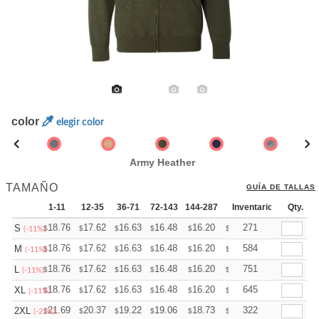
color
elegir color
Army Heather
TAMAÑO
GUÍA DE TALLAS
1-11
12-35
36-71
72-143
144-287
288 +
Inventario
Más
Qty.
+
18.76
17.62
16.63
16.48
16.20
16.06
271
S
$
$
$
$
$
$
(-11%)
+
18.76
17.62
16.63
16.48
16.20
16.06
584
M
$
$
$
$
$
$
(-11%)
+
18.76
17.62
16.63
16.48
16.20
16.06
751
L
$
$
$
$
$
$
(-11%)
+
18.76
17.62
16.63
16.48
16.20
16.06
645
XL
$
$
$
$
$
$
(-11%)
+
21.69
20.37
19.22
19.06
18.73
18.57
322
2XL
$
$
$
$
$
$
(-21%)