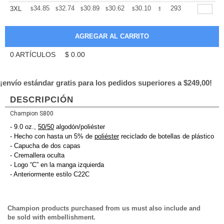
+
34.85
32.74
30.89
30.62
30.10
29.83
293
3XL
$
$
$
$
$
$
0
ARTÍCULOS
$
0.00
¡envío estándar gratis para los pedidos superiores a $249,00!
DESCRIPCIÓN
Champion S800
- 9.0 oz.,
50/50
algodón/poliéster
- Hecho con hasta un 5% de
poliéster
reciclado de botellas de plástico
- Capucha de dos capas
- Cremallera oculta
- Logo “C” en la manga izquierda
- Anteriormente estilo C22C
Champion products purchased from us must also include and
be sold with embellishment.