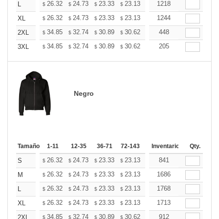
+
26.32
24.73
23.33
23.13
22.73
1218
22.53
L
$
$
$
$
$
$
+
26.32
24.73
23.33
23.13
22.73
1244
22.53
XL
$
$
$
$
$
$
+
34.85
32.74
30.89
30.62
30.10
448
29.83
2XL
$
$
$
$
$
$
+
34.85
32.74
30.89
30.62
30.10
205
29.83
3XL
$
$
$
$
$
$
Negro
Tamaño
1-11
12-35
36-71
72-143
144-287
Inventario
288 +
Qty.
Más
+
26.32
24.73
23.33
23.13
22.73
841
22.53
S
$
$
$
$
$
$
+
26.32
24.73
23.33
23.13
22.73
1686
22.53
M
$
$
$
$
$
$
+
26.32
24.73
23.33
23.13
22.73
1768
22.53
L
$
$
$
$
$
$
+
26.32
24.73
23.33
23.13
22.73
1713
22.53
XL
$
$
$
$
$
$
+
34.85
32.74
30.89
30.62
30.10
912
29.83
2XL
$
$
$
$
$
$