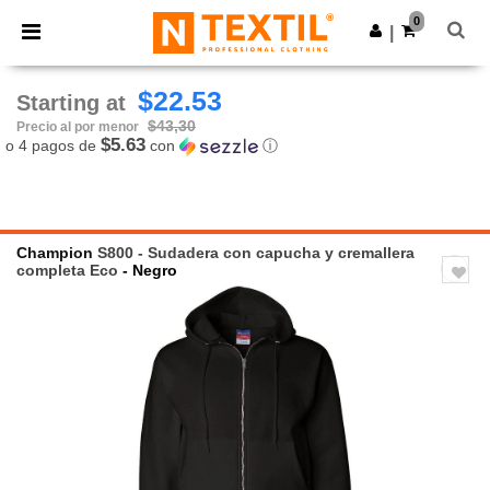
×
App de Ntextil
0
Descargar app
|
¡Mejores precios en app!
$22.53
Starting at
$43,30
Precio al por menor
$5.63
o 4 pagos de
con
ⓘ
Champion
S800 - Sudadera con capucha y cremallera
completa Eco
- Negro
Previous
Next