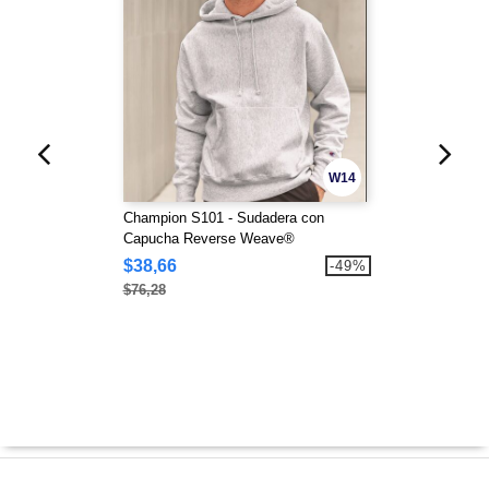
W14
Champion S101 - Sudadera con
Capucha Reverse Weave®
$38,66
-49%
$76,28