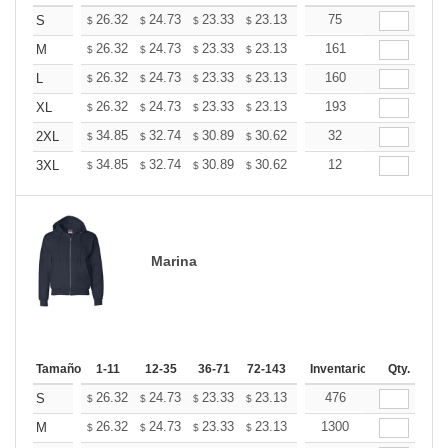
+
26.32
24.73
23.33
23.13
22.73
75
22.53
S
$
$
$
$
$
$
+
26.32
24.73
23.33
23.13
22.73
161
22.53
M
$
$
$
$
$
$
+
26.32
24.73
23.33
23.13
22.73
160
22.53
L
$
$
$
$
$
$
+
26.32
24.73
23.33
23.13
22.73
193
22.53
XL
$
$
$
$
$
$
+
34.85
32.74
30.89
30.62
30.10
32
29.83
2XL
$
$
$
$
$
$
+
34.85
32.74
30.89
30.62
30.10
12
29.83
3XL
$
$
$
$
$
$
Marina
Tamaño
1-11
12-35
36-71
72-143
144-287
Inventario
288 +
Qty.
Más
+
26.32
24.73
23.33
23.13
22.73
476
22.53
S
$
$
$
$
$
$
+
26.32
24.73
23.33
23.13
22.73
1300
22.53
M
$
$
$
$
$
$