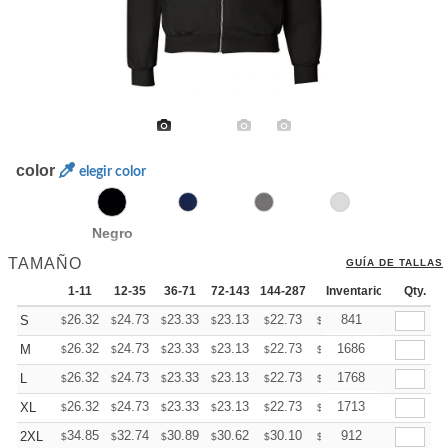
color
elegir color
Negro
TAMAÑO
GUÍA DE TALLAS
1-11
12-35
36-71
72-143
144-287
288 +
Inventario
Más
Qty.
+
26.32
24.73
23.33
23.13
22.73
22.53
841
S
$
$
$
$
$
$
+
26.32
24.73
23.33
23.13
22.73
22.53
1686
M
$
$
$
$
$
$
+
26.32
24.73
23.33
23.13
22.73
22.53
1768
L
$
$
$
$
$
$
+
26.32
24.73
23.33
23.13
22.73
22.53
1713
XL
$
$
$
$
$
$
+
34.85
32.74
30.89
30.62
30.10
29.83
912
2XL
$
$
$
$
$
$