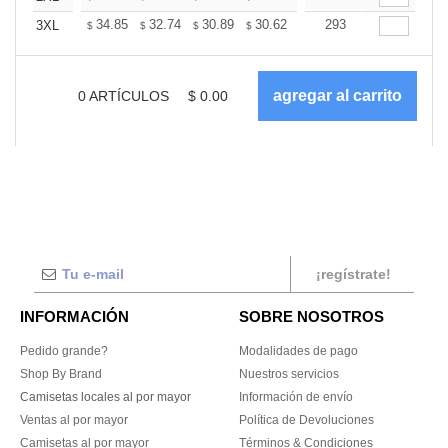
+
34.85
32.74
30.89
30.62
30.10
293
29.83
3XL
$
$
$
$
$
$
0
ARTÍCULOS
$
0.00
¡regístrate!
INFORMACIÓN
SOBRE NOSOTROS
Pedido grande?
Modalidades de pago
Shop By Brand
Nuestros servicios
Camisetas locales al por mayor
Información de envío
Ventas al por mayor
Política de Devoluciones
Camisetas al por mayor
Términos & Condiciones