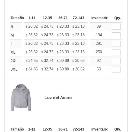
Tamaño
1-11
12-35
36-71
72-143
144-287
Inventario
288 +
Qty.
Más
+
26.32
24.73
23.33
23.13
22.73
89
22.53
S
$
$
$
$
$
$
+
26.32
24.73
23.33
23.13
22.73
194
22.53
M
$
$
$
$
$
$
+
26.32
24.73
23.33
23.13
22.73
291
22.53
L
$
$
$
$
$
$
+
26.32
24.73
23.33
23.13
22.73
250
22.53
XL
$
$
$
$
$
$
+
34.85
32.74
30.89
30.62
30.10
92
29.83
2XL
$
$
$
$
$
$
+
34.85
32.74
30.89
30.62
30.10
53
29.83
3XL
$
$
$
$
$
$
Luz del Acero
Tamaño
1-11
12-35
36-71
72-143
144-287
Inventario
288 +
Qty.
Más