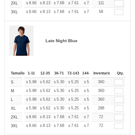
+
8.66
8.13
7.68
7.61
7.48
111
7.41
2XL
$
$
$
$
$
$
+
8.66
8.13
7.68
7.61
7.48
58
7.41
3XL
$
$
$
$
$
$
Late Night Blue
Tamaño
1-11
12-35
36-71
72-143
144-287
Inventario
288 +
Más
Qty.
+
5.98
5.62
5.30
5.25
5.16
360
5.12
S
$
$
$
$
$
$
+
5.98
5.62
5.30
5.25
5.16
360
5.12
M
$
$
$
$
$
$
+
5.98
5.62
5.30
5.25
5.16
360
5.12
L
$
$
$
$
$
$
+
5.98
5.62
5.30
5.25
5.16
288
5.12
XL
$
$
$
$
$
$
+
8.66
8.13
7.68
7.61
7.48
72
7.41
2XL
$
$
$
$
$
$
+
8.66
8.13
7.68
7.61
7.48
72
7.41
3XL
$
$
$
$
$
$