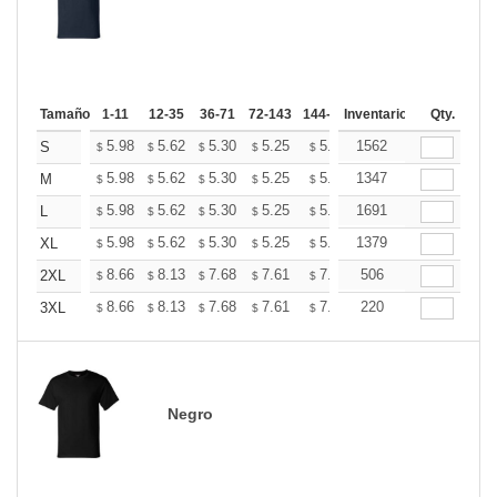
Tamaño
1-11
12-35
36-71
72-143
144-287
Inventario
288 +
Más
Qty.
+
5.98
5.62
5.30
5.25
5.16
1562
5.12
S
$
$
$
$
$
$
+
5.98
5.62
5.30
5.25
5.16
1347
5.12
M
$
$
$
$
$
$
+
5.98
5.62
5.30
5.25
5.16
1691
5.12
L
$
$
$
$
$
$
+
5.98
5.62
5.30
5.25
5.16
1379
5.12
XL
$
$
$
$
$
$
+
8.66
8.13
7.68
7.61
7.48
506
7.41
2XL
$
$
$
$
$
$
+
8.66
8.13
7.68
7.61
7.48
220
7.41
3XL
$
$
$
$
$
$
Negro