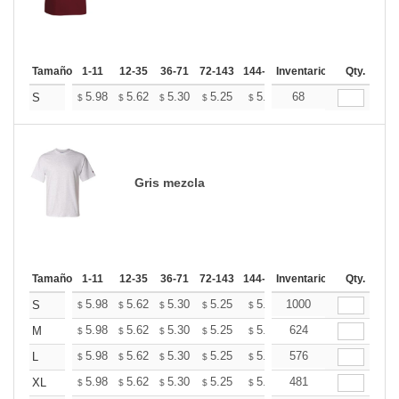
Tamaño
1-11
12-35
36-71
72-143
144-287
Inventario
288 +
Más
Qty.
+
5.98
5.62
5.30
5.25
5.16
68
5.12
S
$
$
$
$
$
$
Gris mezcla
Tamaño
1-11
12-35
36-71
72-143
144-287
Inventario
288 +
Más
Qty.
+
5.98
5.62
5.30
5.25
5.16
1000
5.12
S
$
$
$
$
$
$
+
5.98
5.62
5.30
5.25
5.16
624
5.12
M
$
$
$
$
$
$
+
5.98
5.62
5.30
5.25
5.16
576
5.12
L
$
$
$
$
$
$
+
5.98
5.62
5.30
5.25
5.16
481
5.12
XL
$
$
$
$
$
$