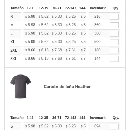
Tamaño
1-11
12-35
36-71
72-143
144-287
Inventario
288 +
Más
Qty.
+
5.98
5.62
5.30
5.25
5.16
216
5.12
S
$
$
$
$
$
$
+
5.98
5.62
5.30
5.25
5.16
360
5.12
M
$
$
$
$
$
$
+
5.98
5.62
5.30
5.25
5.16
360
5.12
L
$
$
$
$
$
$
+
5.98
5.62
5.30
5.25
5.16
500
5.12
XL
$
$
$
$
$
$
+
8.66
8.13
7.68
7.61
7.48
180
7.41
2XL
$
$
$
$
$
$
+
8.66
8.13
7.68
7.61
7.48
144
7.41
3XL
$
$
$
$
$
$
Carbón de leña Heather
Tamaño
1-11
12-35
36-71
72-143
144-287
Inventario
288 +
Más
Qty.
+
5.98
5.62
5.30
5.25
5.16
694
5.12
S
$
$
$
$
$
$