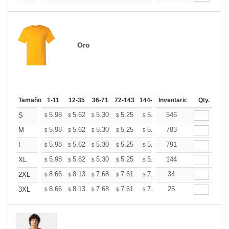
Oro
Tamaño
1-11
12-35
36-71
72-143
144-287
Inventario
288 +
Más
Qty.
+
5.98
5.62
5.30
5.25
5.16
546
5.12
S
$
$
$
$
$
$
+
5.98
5.62
5.30
5.25
5.16
783
5.12
M
$
$
$
$
$
$
+
5.98
5.62
5.30
5.25
5.16
791
5.12
L
$
$
$
$
$
$
+
5.98
5.62
5.30
5.25
5.16
144
5.12
XL
$
$
$
$
$
$
+
8.66
8.13
7.68
7.61
7.48
34
7.41
2XL
$
$
$
$
$
$
+
8.66
8.13
7.68
7.61
7.48
25
7.41
3XL
$
$
$
$
$
$