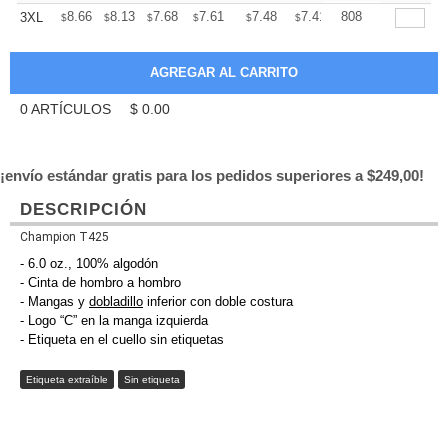
+
8.66
8.13
7.68
7.61
7.48
7.41
808
3XL
$
$
$
$
$
$
0
ARTÍCULOS
$
0.00
¡envío estándar gratis para los pedidos superiores a $249,00!
DESCRIPCIÓN
Champion T425
- 6.0 oz., 100% algodón
- Cinta de hombro a hombro
- Mangas y
dobladillo
inferior con doble costura
- Logo “C” en la manga izquierda
- Etiqueta en el cuello sin etiquetas
Etiqueta extraíble
Sin etiqueta