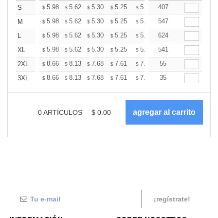
+
5.98
5.62
5.30
5.25
5.16
407
5.12
S
$
$
$
$
$
$
+
5.98
5.62
5.30
5.25
5.16
547
5.12
M
$
$
$
$
$
$
+
5.98
5.62
5.30
5.25
5.16
624
5.12
L
$
$
$
$
$
$
+
5.98
5.62
5.30
5.25
5.16
541
5.12
XL
$
$
$
$
$
$
+
8.66
8.13
7.68
7.61
7.48
55
7.41
2XL
$
$
$
$
$
$
+
8.66
8.13
7.68
7.61
7.48
35
7.41
3XL
$
$
$
$
$
$
0
ARTÍCULOS
$
0.00
¡regístrate!