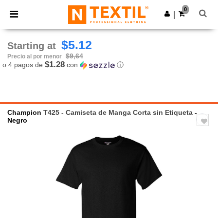
×
App de Ntextil
0
Descargar app
|
¡Mejores precios en app!
$5.12
Starting at
$9,64
Precio al por menor
$1.28
o 4 pagos de
con
ⓘ
Champion
T425 - Camiseta de Manga Corta sin Etiqueta
-
Negro
Previous
Next