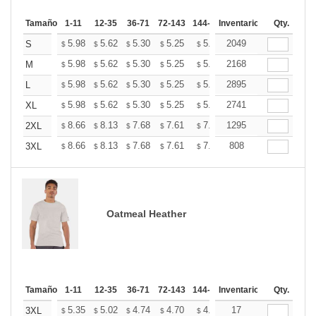
Tamaño
1-11
12-35
36-71
72-143
144-287
Inventario
288 +
Más
Qty.
+
5.98
5.62
5.30
5.25
5.16
2049
5.12
S
$
$
$
$
$
$
+
5.98
5.62
5.30
5.25
5.16
2168
5.12
M
$
$
$
$
$
$
+
5.98
5.62
5.30
5.25
5.16
2895
5.12
L
$
$
$
$
$
$
+
5.98
5.62
5.30
5.25
5.16
2741
5.12
XL
$
$
$
$
$
$
+
8.66
8.13
7.68
7.61
7.48
1295
7.41
2XL
$
$
$
$
$
$
+
8.66
8.13
7.68
7.61
7.48
808
7.41
3XL
$
$
$
$
$
$
Oatmeal Heather
Tamaño
1-11
12-35
36-71
72-143
144-287
Inventario
288 +
Más
Qty.
+
5.35
5.02
4.74
4.70
4.62
17
4.58
3XL
$
$
$
$
$
$