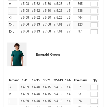
+
5.98
5.62
5.30
5.25
5.16
665
5.12
M
$
$
$
$
$
$
+
5.98
5.62
5.30
5.25
5.16
538
5.12
L
$
$
$
$
$
$
+
5.98
5.62
5.30
5.25
5.16
464
5.12
XL
$
$
$
$
$
$
+
8.66
8.13
7.68
7.61
7.48
123
7.41
2XL
$
$
$
$
$
$
+
8.66
8.13
7.68
7.61
7.48
97
7.41
3XL
$
$
$
$
$
$
Emerald Green
Tamaño
1-11
12-35
36-71
72-143
144-287
Inventario
288 +
Más
Qty.
+
4.69
4.40
4.15
4.12
4.05
7
4.01
S
$
$
$
$
$
$
+
4.69
4.40
4.15
4.12
4.05
331
4.01
M
$
$
$
$
$
$
+
4.69
4.40
4.15
4.12
4.05
76
4.01
L
$
$
$
$
$
$