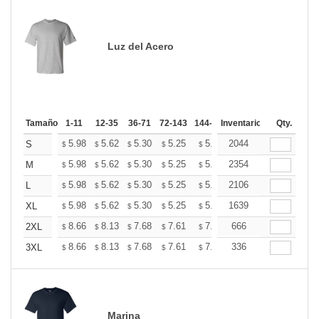
Luz del Acero
Tamaño
1-11
12-35
36-71
72-143
144-287
Inventario
288 +
Más
Qty.
+
5.98
5.62
5.30
5.25
5.16
2044
5.12
S
$
$
$
$
$
$
+
5.98
5.62
5.30
5.25
5.16
2354
5.12
M
$
$
$
$
$
$
+
5.98
5.62
5.30
5.25
5.16
2106
5.12
L
$
$
$
$
$
$
+
5.98
5.62
5.30
5.25
5.16
1639
5.12
XL
$
$
$
$
$
$
+
8.66
8.13
7.68
7.61
7.48
666
7.41
2XL
$
$
$
$
$
$
+
8.66
8.13
7.68
7.61
7.48
336
7.41
3XL
$
$
$
$
$
$
Marina