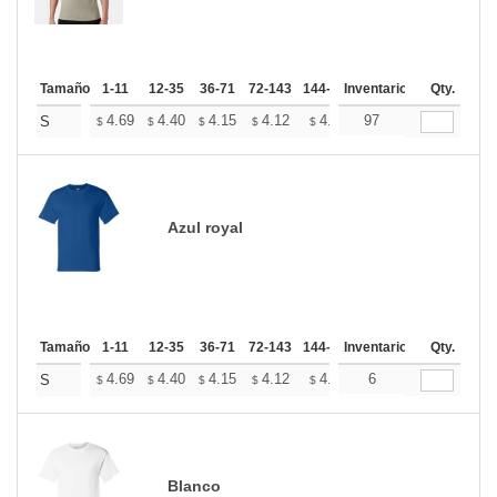
Tamaño
1-11
12-35
36-71
72-143
144-287
Inventario
288 +
Más
Qty.
+
4.69
4.40
4.15
4.12
4.05
97
4.01
S
$
$
$
$
$
$
Azul royal
Tamaño
1-11
12-35
36-71
72-143
144-287
Inventario
288 +
Más
Qty.
+
4.69
4.40
4.15
4.12
4.05
6
4.01
S
$
$
$
$
$
$
Blanco