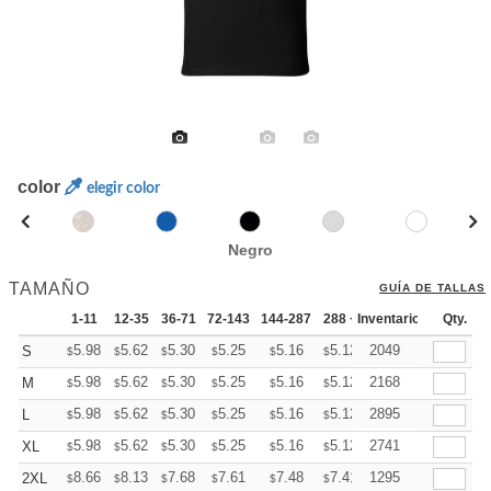
color
elegir color
Negro
TAMAÑO
GUÍA DE TALLAS
1-11
12-35
36-71
72-143
144-287
288 +
Inventario
Más
Qty.
+
5.98
5.62
5.30
5.25
5.16
5.12
2049
S
$
$
$
$
$
$
+
5.98
5.62
5.30
5.25
5.16
5.12
2168
M
$
$
$
$
$
$
+
5.98
5.62
5.30
5.25
5.16
5.12
2895
L
$
$
$
$
$
$
+
5.98
5.62
5.30
5.25
5.16
5.12
2741
XL
$
$
$
$
$
$
+
8.66
8.13
7.68
7.61
7.48
7.41
1295
2XL
$
$
$
$
$
$