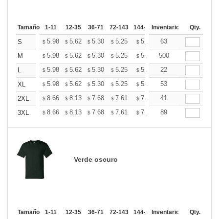
Tamaño
1-11
12-35
36-71
72-143
144-287
Inventario
288 +
Más
Qty.
+
5.98
5.62
5.30
5.25
5.16
63
5.12
S
$
$
$
$
$
$
+
5.98
5.62
5.30
5.25
5.16
500
5.12
M
$
$
$
$
$
$
+
5.98
5.62
5.30
5.25
5.16
22
5.12
L
$
$
$
$
$
$
+
5.98
5.62
5.30
5.25
5.16
53
5.12
XL
$
$
$
$
$
$
+
8.66
8.13
7.68
7.61
7.48
41
7.41
2XL
$
$
$
$
$
$
+
8.66
8.13
7.68
7.61
7.48
89
7.41
3XL
$
$
$
$
$
$
Verde oscuro
Tamaño
1-11
12-35
36-71
72-143
144-287
Inventario
288 +
Más
Qty.