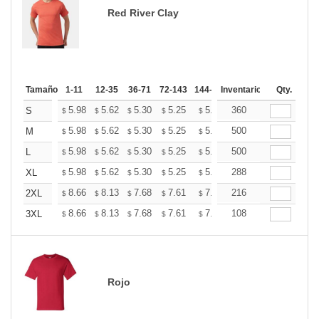
Red River Clay
Tamaño
1-11
12-35
36-71
72-143
144-287
Inventario
288 +
Más
Qty.
+
5.98
5.62
5.30
5.25
5.16
360
5.12
S
$
$
$
$
$
$
+
5.98
5.62
5.30
5.25
5.16
500
5.12
M
$
$
$
$
$
$
+
5.98
5.62
5.30
5.25
5.16
500
5.12
L
$
$
$
$
$
$
+
5.98
5.62
5.30
5.25
5.16
288
5.12
XL
$
$
$
$
$
$
+
8.66
8.13
7.68
7.61
7.48
216
7.41
2XL
$
$
$
$
$
$
+
8.66
8.13
7.68
7.61
7.48
108
7.41
3XL
$
$
$
$
$
$
Rojo