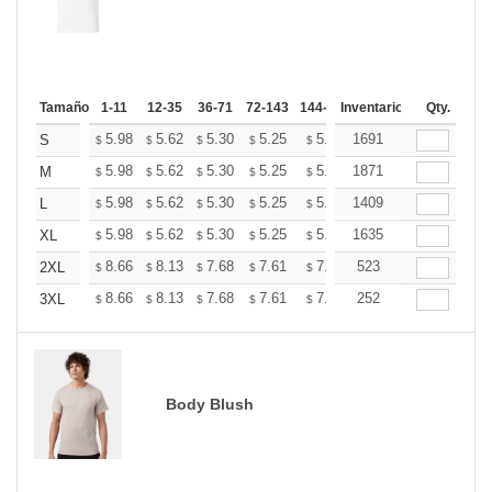
Tamaño
1-11
12-35
36-71
72-143
144-287
Inventario
288 +
Más
Qty.
+
5.98
5.62
5.30
5.25
5.16
1691
5.12
S
$
$
$
$
$
$
+
5.98
5.62
5.30
5.25
5.16
1871
5.12
M
$
$
$
$
$
$
+
5.98
5.62
5.30
5.25
5.16
1409
5.12
L
$
$
$
$
$
$
+
5.98
5.62
5.30
5.25
5.16
1635
5.12
XL
$
$
$
$
$
$
+
8.66
8.13
7.68
7.61
7.48
523
7.41
2XL
$
$
$
$
$
$
+
8.66
8.13
7.68
7.61
7.48
252
7.41
3XL
$
$
$
$
$
$
Body Blush