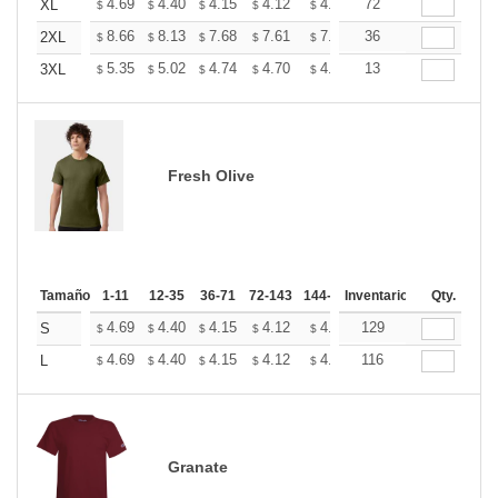
+
4.69
4.40
4.15
4.12
4.05
72
4.01
XL
$
$
$
$
$
$
+
8.66
8.13
7.68
7.61
7.48
36
7.41
2XL
$
$
$
$
$
$
+
5.35
5.02
4.74
4.70
4.62
13
4.58
3XL
$
$
$
$
$
$
Fresh Olive
Tamaño
1-11
12-35
36-71
72-143
144-287
Inventario
288 +
Más
Qty.
+
4.69
4.40
4.15
4.12
4.05
129
4.01
S
$
$
$
$
$
$
+
4.69
4.40
4.15
4.12
4.05
116
4.01
L
$
$
$
$
$
$
Granate