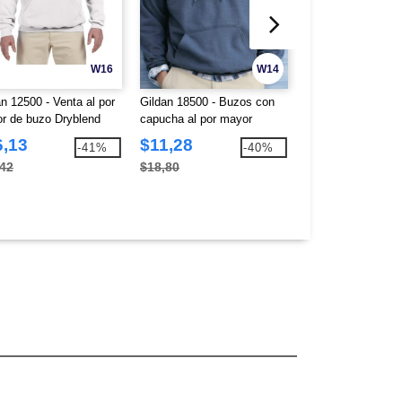
W16
W14
an 12500 - Venta al por
Gildan 18500 - Buzos con
Independent Tradi
r de buzo Dryblend
capucha al por mayor
SS150J - Camiseta
capucha
con capucha tipo p
6,13
$11,28
$12,72
-41%
-40%
,42
$18,80