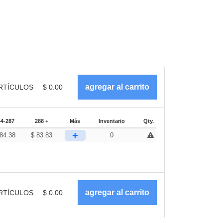
RTÍCULOS
$
0.00
44-287
288 +
Más
Inventario
Qty.
+
84.38
$
83.83
0
RTÍCULOS
$
0.00