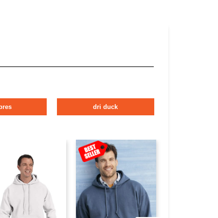
bres
dri duck