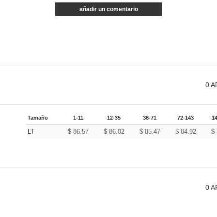
añadir un comentario
0
A
Tamaño
1-11
12-35
36-71
72-143
1
LT
$
86.57
$
86.02
$
85.47
$
84.92
$
0
A