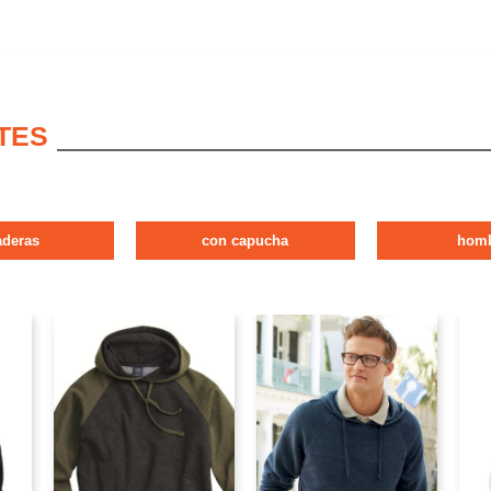
TES
aderas
con capucha
hom