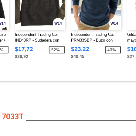
W14
W14
W14
uzo
Independent Trading Co.
Independent Trading Co.
Gild
r /
IND40RP - Sudadera con
PRM33SBP - Buzo con
mayo
capucha Raglan
capucha con mangas
con 
$17,72
$23,22
$1
3%
-52%
-43%
Raglan de mezcla especial
$36,92
$40,45
$27
unisex
 7033T