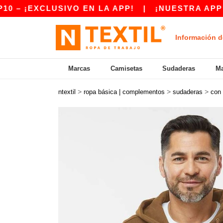
¡EXCLUSIVO EN LA APP!
|
¡NUESTRA APP YA E
Información d
Marcas
Camisetas
Sudaderas
Ma
>
>
>
ntextil
ropa básica | complementos
sudaderas
con