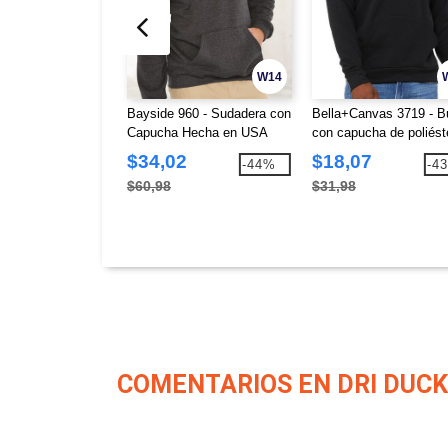
W14
Bayside 960 - Sudadera con
Bella+Canvas 3719 - B
Capucha Hecha en USA
con capucha de poliéste
algodón unisex
$34,02
$18,07
-44%
-4
$60,98
$31,98
COMENTARIOS EN DRI DUCK