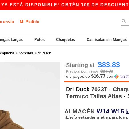
STÁ DISPONIBLE! OBTÉN 10$ DE DESCUENTO EN 
e envío
Mi Pedido
ngas Largas
Polos
Chaquetas
Camisetas sin Mangas
>
>
 capucha
hombres
dri duck
$83.83
Starting at
$84,99
Precio al por menor
$16.77
o 5 pagos de
con
Dri Duck
7033T - Chaqu
Térmico Tallas Altas
-
ALMACÉN
W14
W15
¡Envío estándar gratis para los 