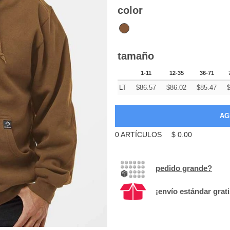
color
tamaño
1-11
12-35
36-71
LT
$
86.57
$
86.02
$
85.47
0
ARTÍCULOS
$
0.00
pedido grande?
¡envío estándar grat