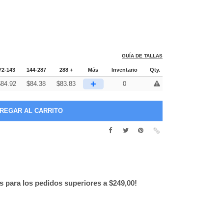
GUÍA DE TALLAS
72-143
144-287
288 +
Más
Inventario
Qty.
+
$
84.92
$
84.38
$
83.83
0
is para los pedidos superiores a $249,00!