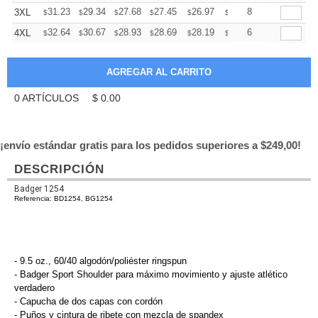
+
31.23
29.34
27.68
27.45
26.97
26.74
8
3XL
$
$
$
$
$
$
+
32.64
30.67
28.93
28.69
28.19
27.94
6
4XL
$
$
$
$
$
$
0
ARTÍCULOS
$
0.00
¡envío estándar gratis para los pedidos superiores a $249,00!
DESCRIPCIÓN
Badger 1254
Referencia: BD1254, BG1254
- 9.5 oz., 60/40 algodón/poliéster ringspun
- Badger Sport Shoulder para máximo movimiento y ajuste atlético
verdadero
- Capucha de dos capas con cordón
-
Puños
y cintura de ribete con mezcla de spandex