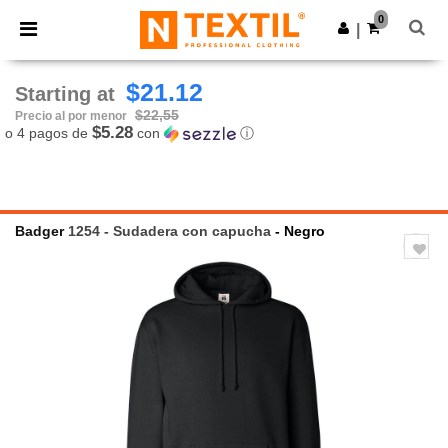
×
App de Ntextil
0
Descargar app
|
¡Mejores precios en app!
$21.12
Starting at
$22,55
Precio al por menor
$5.28
o 4 pagos de
con
ⓘ
Badger
1254 - Sudadera con capucha
- Negro
Previous
Next