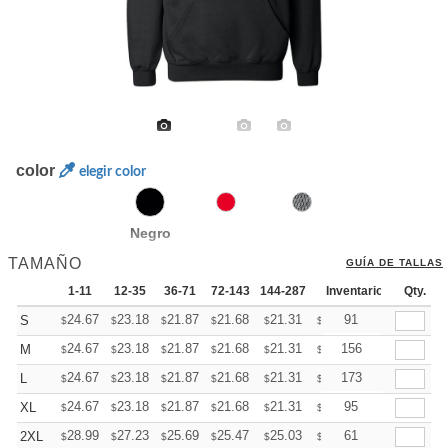
color
elegir color
Negro
TAMAÑO
GUÍA DE TALLAS
1-11
12-35
36-71
72-143
144-287
288 +
Inventario
Más
Qty.
+
24.67
23.18
21.87
21.68
21.31
21.12
91
S
$
$
$
$
$
$
+
24.67
23.18
21.87
21.68
21.31
21.12
156
M
$
$
$
$
$
$
+
24.67
23.18
21.87
21.68
21.31
21.12
173
L
$
$
$
$
$
$
+
24.67
23.18
21.87
21.68
21.31
21.12
95
XL
$
$
$
$
$
$
+
28.99
27.23
25.69
25.47
25.03
24.81
61
2XL
$
$
$
$
$
$