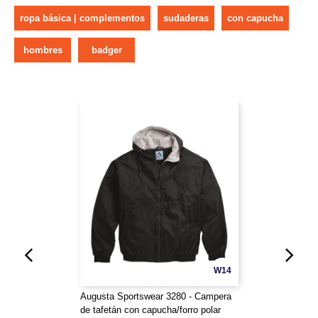
ropa básica | complementos
sudaderas
con capucha
hombres
badger
W14
Augusta Sportswear 3280 - Campera
de tafetán con capucha/forro polar