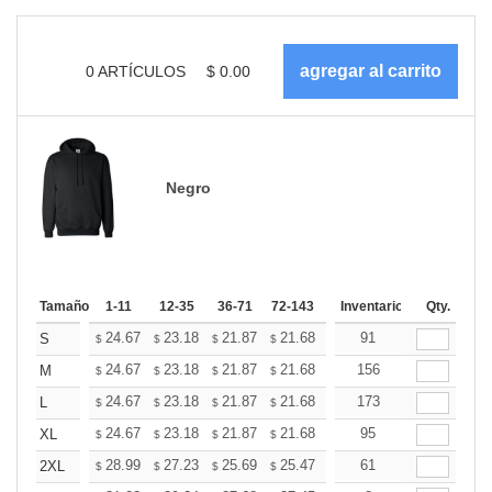
0
ARTÍCULOS
$
0.00
Negro
Tamaño
1-11
12-35
36-71
72-143
144-287
Inventario
288 +
Qty.
Más
+
24.67
23.18
21.87
21.68
21.31
91
21.12
S
$
$
$
$
$
$
+
24.67
23.18
21.87
21.68
21.31
156
21.12
M
$
$
$
$
$
$
+
24.67
23.18
21.87
21.68
21.31
173
21.12
L
$
$
$
$
$
$
+
24.67
23.18
21.87
21.68
21.31
95
21.12
XL
$
$
$
$
$
$
+
28.99
27.23
25.69
25.47
25.03
61
24.81
2XL
$
$
$
$
$
$