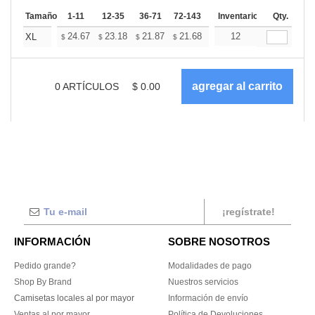
Tamaño
1-11
12-35
36-71
72-143
144-287
Inventario
288 +
Qty.
Más
+
24.67
23.18
21.87
21.68
21.31
12
21.12
XL
$
$
$
$
$
$
0
ARTÍCULOS
$
0.00
¡regístrate!
INFORMACIÓN
SOBRE NOSOTROS
Pedido grande?
Modalidades de pago
Shop By Brand
Nuestros servicios
Camisetas locales al por mayor
Información de envío
Ventas al por mayor
Política de Devoluciones