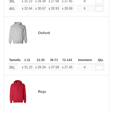
+
31.23
29.34
27.68
27.45
26.97
8
26.74
3XL
$
$
$
$
$
$
+
32.64
30.67
28.93
28.69
28.19
6
27.94
4XL
$
$
$
$
$
$
Oxford
Tamaño
1-11
12-35
36-71
72-143
144-287
Inventario
288 +
Qty.
Más
+
31.23
29.34
27.68
27.45
26.97
4
26.74
3XL
$
$
$
$
$
$
Rojo