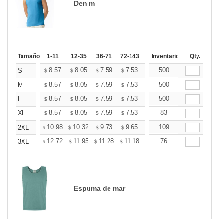
Denim
Tamaño
1-11
12-35
36-71
72-143
144-287
Inventario
288 +
Qty.
Más
+
8.57
8.05
7.59
7.53
7.40
500
7.33
S
$
$
$
$
$
$
+
8.57
8.05
7.59
7.53
7.40
500
7.33
M
$
$
$
$
$
$
+
8.57
8.05
7.59
7.53
7.40
500
7.33
L
$
$
$
$
$
$
+
8.57
8.05
7.59
7.53
7.40
83
7.33
XL
$
$
$
$
$
$
+
10.98
10.32
9.73
9.65
9.48
109
9.40
2XL
$
$
$
$
$
$
+
12.72
11.95
11.28
11.18
10.99
76
10.89
3XL
$
$
$
$
$
$
Espuma de mar