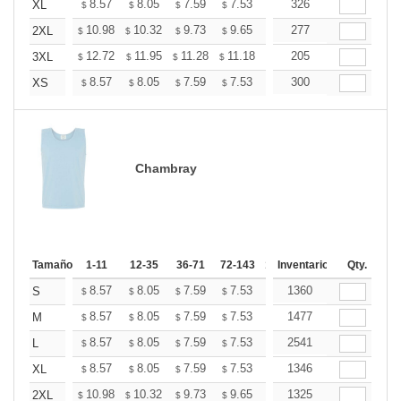
+
8.57
8.05
7.59
7.53
7.40
326
7.33
XL
$
$
$
$
$
$
+
10.98
10.32
9.73
9.65
9.48
277
9.40
2XL
$
$
$
$
$
$
+
12.72
11.95
11.28
11.18
10.99
205
10.89
3XL
$
$
$
$
$
$
+
8.57
8.05
7.59
7.53
7.40
300
7.33
XS
$
$
$
$
$
$
Chambray
Tamaño
1-11
12-35
36-71
72-143
144-287
Inventario
288 +
Qty.
Más
+
8.57
8.05
7.59
7.53
7.40
1360
7.33
S
$
$
$
$
$
$
+
8.57
8.05
7.59
7.53
7.40
1477
7.33
M
$
$
$
$
$
$
+
8.57
8.05
7.59
7.53
7.40
2541
7.33
L
$
$
$
$
$
$
+
8.57
8.05
7.59
7.53
7.40
1346
7.33
XL
$
$
$
$
$
$
+
10.98
10.32
9.73
9.65
9.48
1325
9.40
2XL
$
$
$
$
$
$