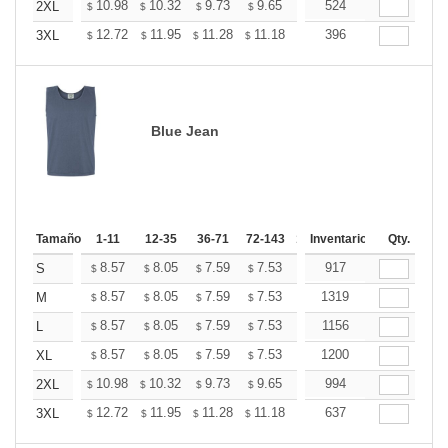
+
10.98
10.32
9.73
9.65
9.48
524
9.40
2XL
$
$
$
$
$
$
+
12.72
11.95
11.28
11.18
10.99
396
10.89
3XL
$
$
$
$
$
$
Blue Jean
Tamaño
1-11
12-35
36-71
72-143
144-287
Inventario
288 +
Qty.
Más
+
8.57
8.05
7.59
7.53
7.40
917
7.33
S
$
$
$
$
$
$
+
8.57
8.05
7.59
7.53
7.40
1319
7.33
M
$
$
$
$
$
$
+
8.57
8.05
7.59
7.53
7.40
1156
7.33
L
$
$
$
$
$
$
+
8.57
8.05
7.59
7.53
7.40
1200
7.33
XL
$
$
$
$
$
$
+
10.98
10.32
9.73
9.65
9.48
994
9.40
2XL
$
$
$
$
$
$
+
12.72
11.95
11.28
11.18
10.99
637
10.89
3XL
$
$
$
$
$
$