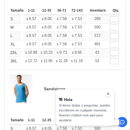
Tamaño
1-11
12-35
36-71
72-143
144-287
Inventario
288 +
Qty.
Más
+
8.57
8.05
7.59
7.53
7.40
289
7.33
S
$
$
$
$
$
$
+
8.57
8.05
7.59
7.53
7.40
500
7.33
M
$
$
$
$
$
$
+
8.57
8.05
7.59
7.53
7.40
572
7.33
L
$
$
$
$
$
$
+
8.57
8.05
7.59
7.53
7.40
481
7.33
XL
$
$
$
$
$
$
+
10.98
10.32
9.73
9.65
9.48
43
9.40
2XL
$
$
$
$
$
$
+
12.72
11.95
11.28
11.18
10.99
52
10.89
3XL
$
$
$
$
$
$
Sandstone
👋
Hola
Si tienes dudas o preguntas, puedes
escribirnos en cualquier momento.
Nuestro chatbot está aquí para
Tamaño
1-11
12-35
36-71
72-143
144-287
Inventario
288 +
Qty.
Más
ayudarte.
+
8.57
8.05
7.59
7.53
7.40
500
7.33
S
$
$
$
$
$
$