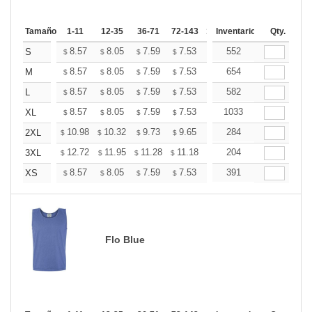
Tamaño
1-11
12-35
36-71
72-143
144-287
Inventario
288 +
Qty.
Más
+
8.57
8.05
7.59
7.53
7.40
552
7.33
S
$
$
$
$
$
$
+
8.57
8.05
7.59
7.53
7.40
654
7.33
M
$
$
$
$
$
$
+
8.57
8.05
7.59
7.53
7.40
582
7.33
L
$
$
$
$
$
$
+
8.57
8.05
7.59
7.53
7.40
1033
7.33
XL
$
$
$
$
$
$
+
10.98
10.32
9.73
9.65
9.48
284
9.40
2XL
$
$
$
$
$
$
+
12.72
11.95
11.28
11.18
10.99
204
10.89
3XL
$
$
$
$
$
$
+
8.57
8.05
7.59
7.53
7.40
391
7.33
XS
$
$
$
$
$
$
Flo Blue