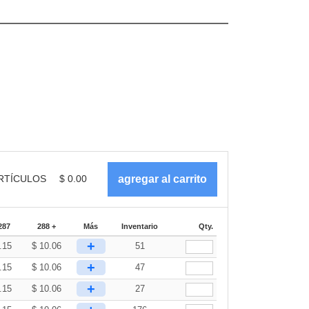
RTÍCULOS
$
0.00
287
288 +
Más
Inventario
Qty.
+
.15
$
10.06
51
+
.15
$
10.06
47
+
.15
$
10.06
27