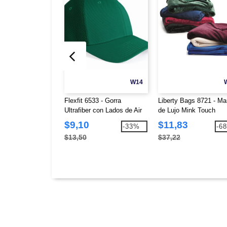
W14
Flexfit 6533 - Gorra
Liberty Bags 8721 - Ma
Ultrafiber con Lados de Air
de Lujo Mink Touch
Mesh
$9,10
$11,83
-33%
-6
$13,50
$37,22