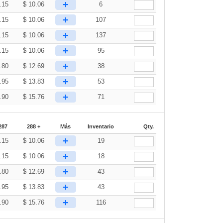
+
.15
$
10.06
6
+
.15
$
10.06
107
+
.15
$
10.06
137
+
.15
$
10.06
95
+
.80
$
12.69
38
+
.95
$
13.83
53
+
.90
$
15.76
71
287
288 +
Más
Inventario
Qty.
+
.15
$
10.06
19
+
.15
$
10.06
18
+
.80
$
12.69
43
+
.95
$
13.83
43
+
.90
$
15.76
116