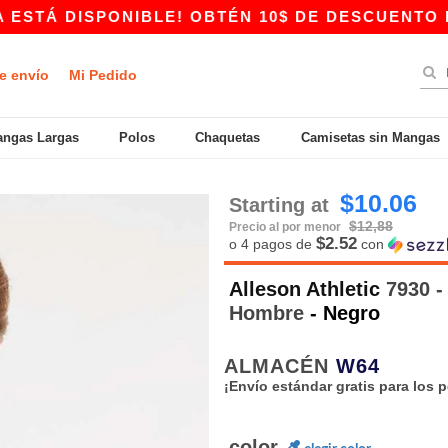
DISPONIBLE! OBTÉN 10$ DE DESCUENTO EN COMP
e envío
Mi Pedido
ngas Largas
Polos
Chaquetas
Camisetas sin Mangas
$10.06
Starting at
$12,88
Precio al por menor
$2.52
o 4 pagos de
con
Alleson Athletic
7930 -
Hombre
- Negro
ALMACÉN
W64
¡Envío estándar gratis para los 
color