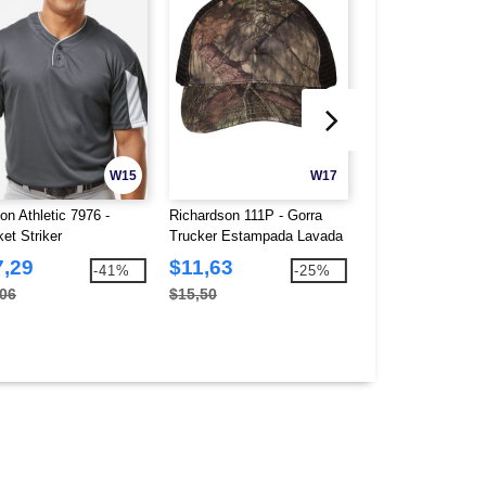
W15
W17
on Athletic 7976 -
Richardson 111P - Gorra
Richardson 112FP
et Striker
Trucker Estampada Lavada
Trucker de Cinco 
Garment
con Cuerda
7,29
$11,63
$10,50
-41%
-25%
,06
$15,50
$14,00