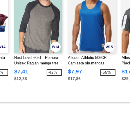
W14
W14
W15
nta
Next Level 6051 - Remera
Alleson Athletic 506CR -
Alles
Unisex Raglan manga tres
Camiseta sin mangas
Plack
cuartos de 3 telas
reversible
$7,41
$7,97
$1
8%
-42%
-55%
$12,88
$17,86
$29