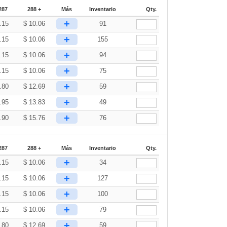
287
288 +
Más
Inventario
Qty.
+
.15
$
10.06
91
+
.15
$
10.06
155
+
.15
$
10.06
94
+
.15
$
10.06
75
+
.80
$
12.69
59
+
.95
$
13.83
49
+
.90
$
15.76
76
287
288 +
Más
Inventario
Qty.
+
.15
$
10.06
34
+
.15
$
10.06
127
+
.15
$
10.06
100
+
.15
$
10.06
79
+
.80
$
12.69
59