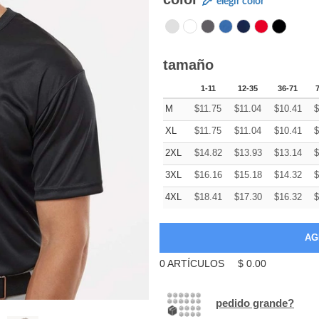
elegir color
tamaño
1-11
12-35
36-71
M
$
11.75
$
11.04
$
10.41
$
XL
$
11.75
$
11.04
$
10.41
$
2XL
$
14.82
$
13.93
$
13.14
$
3XL
$
16.16
$
15.18
$
14.32
$
4XL
$
18.41
$
17.30
$
16.32
$
0
ARTÍCULOS
$
0.00
pedido grande?