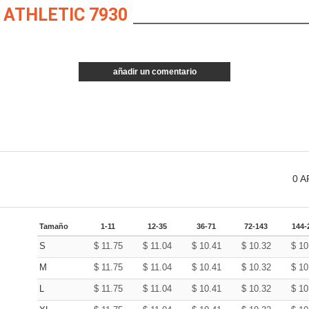
ATHLETIC 7930
añadir un comentario
0
A
Tamaño
1-11
12-35
36-71
72-143
144-
S
$
11.75
$
11.04
$
10.41
$
10.32
$
10
M
$
11.75
$
11.04
$
10.41
$
10.32
$
10
L
$
11.75
$
11.04
$
10.41
$
10.32
$
10