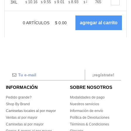
+
10.16
9.55
9.01
8.93
8.78
765
8.70
3XL
$
$
$
$
$
$
0
ARTÍCULOS
$
0.00
¡regístrate!
INFORMACIÓN
SOBRE NOSOTROS
Pedido grande?
Modalidades de pago
Shop By Brand
Nuestros servicios
Camisetas locales al por mayor
Información de envío
Ventas al por mayor
Política de Devoluciones
Camisetas al por mayor
Términos & Condiciones