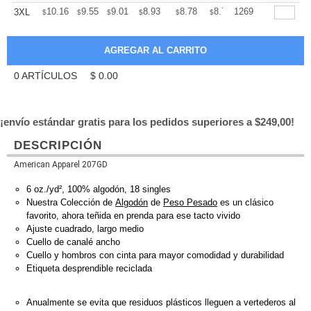
+
10.16
9.55
9.01
8.93
8.78
8.70
1269
3XL
$
$
$
$
$
$
0
ARTÍCULOS
$
0.00
¡envío estándar gratis para los pedidos superiores a $249,00!
DESCRIPCIÓN
American Apparel 207GD
6 oz./yd², 100% algodón, 18 singles
Nuestra Colección de
Algodón
de
Peso Pesado
es un clásico
favorito, ahora teñida en prenda para ese tacto vivido
Ajuste cuadrado, largo medio
Cuello de canalé ancho
Cuello y hombros con cinta para mayor comodidad y durabilidad
Etiqueta desprendible reciclada
Anualmente se evita que residuos plásticos lleguen a vertederos al