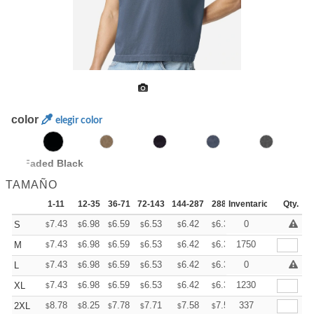
color
elegir color
Faded Black
TAMAÑO
1-11
12-35
36-71
72-143
144-287
288 +
Inventario
Más
Qty.
+
7.43
6.98
6.59
6.53
6.42
6.36
0
S
$
$
$
$
$
$
+
7.43
6.98
6.59
6.53
6.42
6.36
1750
M
$
$
$
$
$
$
+
7.43
6.98
6.59
6.53
6.42
6.36
0
L
$
$
$
$
$
$
+
7.43
6.98
6.59
6.53
6.42
6.36
1230
XL
$
$
$
$
$
$
+
8.78
8.25
7.78
7.71
7.58
7.51
337
2XL
$
$
$
$
$
$