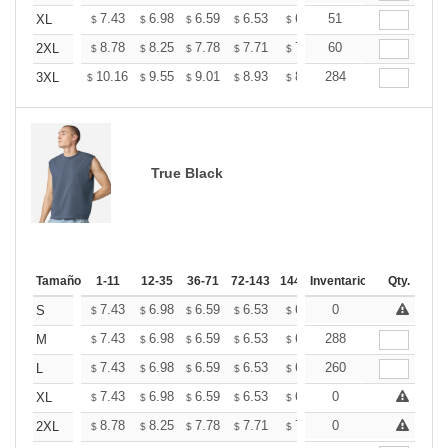
+
7.43
6.98
6.59
6.53
6.42
51
6.36
XL
$
$
$
$
$
$
+
8.78
8.25
7.78
7.71
7.58
60
7.51
2XL
$
$
$
$
$
$
+
10.16
9.55
9.01
8.93
8.78
284
8.70
3XL
$
$
$
$
$
$
True Black
Tamaño
1-11
12-35
36-71
72-143
144-287
Inventario
288 +
Más
Qty.
+
7.43
6.98
6.59
6.53
6.42
0
6.36
S
$
$
$
$
$
$
+
7.43
6.98
6.59
6.53
6.42
288
6.36
M
$
$
$
$
$
$
+
7.43
6.98
6.59
6.53
6.42
260
6.36
L
$
$
$
$
$
$
+
7.43
6.98
6.59
6.53
6.42
0
6.36
XL
$
$
$
$
$
$
+
8.78
8.25
7.78
7.71
7.58
0
7.51
2XL
$
$
$
$
$
$