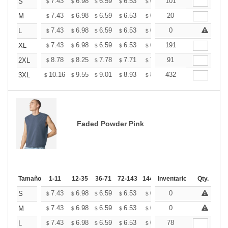
+
7.43
6.98
6.59
6.53
6.42
101
6.36
S
$
$
$
$
$
$
+
7.43
6.98
6.59
6.53
6.42
20
6.36
M
$
$
$
$
$
$
+
7.43
6.98
6.59
6.53
6.42
0
6.36
L
$
$
$
$
$
$
+
7.43
6.98
6.59
6.53
6.42
191
6.36
XL
$
$
$
$
$
$
+
8.78
8.25
7.78
7.71
7.58
91
7.51
2XL
$
$
$
$
$
$
+
10.16
9.55
9.01
8.93
8.78
432
8.70
3XL
$
$
$
$
$
$
Faded Powder Pink
Tamaño
1-11
12-35
36-71
72-143
144-287
Inventario
288 +
Más
Qty.
+
7.43
6.98
6.59
6.53
6.42
0
6.36
S
$
$
$
$
$
$
+
7.43
6.98
6.59
6.53
6.42
0
6.36
M
$
$
$
$
$
$
+
7.43
6.98
6.59
6.53
6.42
78
6.36
L
$
$
$
$
$
$