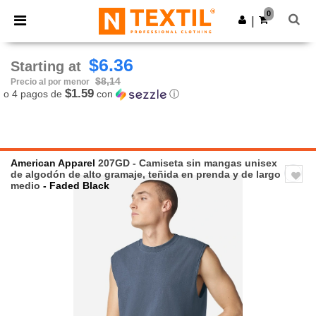
×
App de Ntextil
0
Descargar app
|
¡Mejores precios en app!
$6.36
Starting at
$8,14
Precio al por menor
$1.59
o 4 pagos de
con
ⓘ
American Apparel
207GD - Camiseta sin mangas unisex
de algodón de alto gramaje, teñida en prenda y de largo
medio
- Faded Black
Previous
Next