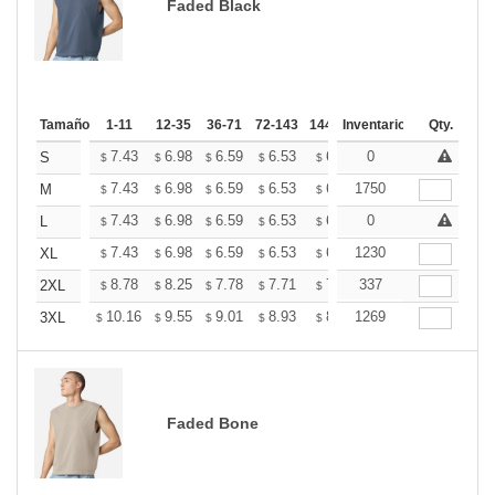
Faded Black
Tamaño
1-11
12-35
36-71
72-143
144-287
Inventario
288 +
Más
Qty.
+
7.43
6.98
6.59
6.53
6.42
0
6.36
S
$
$
$
$
$
$
+
7.43
6.98
6.59
6.53
6.42
1750
6.36
M
$
$
$
$
$
$
+
7.43
6.98
6.59
6.53
6.42
0
6.36
L
$
$
$
$
$
$
+
7.43
6.98
6.59
6.53
6.42
1230
6.36
XL
$
$
$
$
$
$
+
8.78
8.25
7.78
7.71
7.58
337
7.51
2XL
$
$
$
$
$
$
+
10.16
9.55
9.01
8.93
8.78
1269
8.70
3XL
$
$
$
$
$
$
Faded Bone