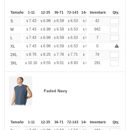
Tamaño
1-11
12-35
36-71
72-143
144-287
Inventario
288 +
Más
Qty.
+
7.43
6.98
6.59
6.53
6.42
42
6.36
S
$
$
$
$
$
$
+
7.43
6.98
6.59
6.53
6.42
942
6.36
M
$
$
$
$
$
$
+
7.43
6.98
6.59
6.53
6.42
7
6.36
L
$
$
$
$
$
$
+
7.43
6.98
6.59
6.53
6.42
0
6.36
XL
$
$
$
$
$
$
+
8.78
8.25
7.78
7.71
7.58
74
7.51
2XL
$
$
$
$
$
$
+
10.16
9.55
9.01
8.93
8.78
291
8.70
3XL
$
$
$
$
$
$
Faded Navy
Tamaño
1-11
12-35
36-71
72-143
144-287
Inventario
288 +
Más
Qty.