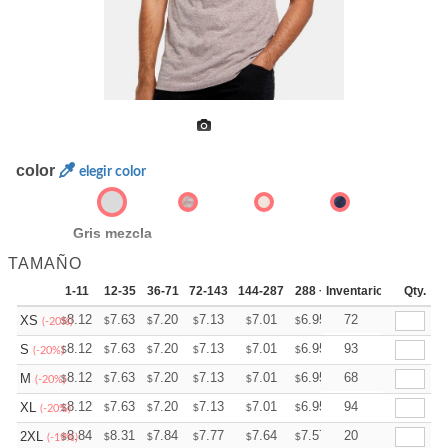
color
elegir color
Gris mezcla
TAMAÑO
1-11
12-35
36-71
72-143
144-287
288 +
Inventario
Más
Qty.
+
8.12
7.63
7.20
7.13
7.01
6.95
72
XS
$
$
$
$
$
$
(-20%)
+
8.12
7.63
7.20
7.13
7.01
6.95
93
S
$
$
$
$
$
$
(-20%)
+
8.12
7.63
7.20
7.13
7.01
6.95
68
M
$
$
$
$
$
$
(-20%)
+
8.12
7.63
7.20
7.13
7.01
6.95
94
XL
$
$
$
$
$
$
(-20%)
+
8.84
8.31
7.84
7.77
7.64
7.57
20
2XL
$
$
$
$
$
$
(-19%)