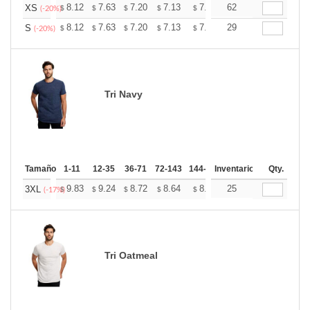
+
8.12
7.63
7.20
7.13
7.01
62
6.95
XS
$
$
$
$
$
$
(-20%)
+
8.12
7.63
7.20
7.13
7.01
29
6.95
S
$
$
$
$
$
$
(-20%)
Tri Navy
Tamaño
1-11
12-35
36-71
72-143
144-287
Inventario
288 +
Más
Qty.
+
9.83
9.24
8.72
8.64
8.49
25
8.42
3XL
$
$
$
$
$
$
(-17%)
Tri Oatmeal