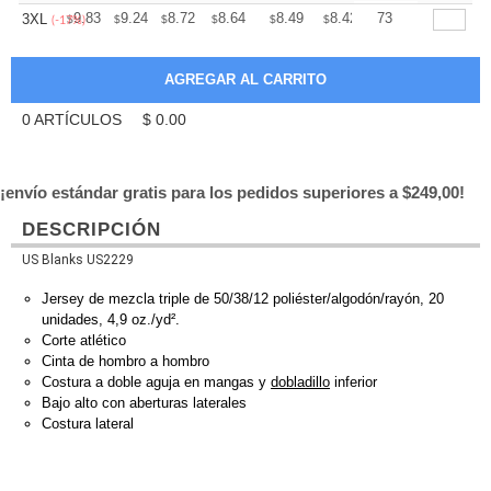
+
9.83
9.24
8.72
8.64
8.49
8.42
73
3XL
$
$
$
$
$
$
(-17%)
0
ARTÍCULOS
$
0.00
¡envío estándar gratis para los pedidos superiores a $249,00!
DESCRIPCIÓN
US Blanks US2229
Jersey de mezcla triple de 50/38/12 poliéster/algodón/rayón, 20
unidades, 4,9 oz./yd².
Corte atlético
Cinta de hombro a hombro
Costura a doble aguja en mangas y
dobladillo
inferior
Bajo alto con aberturas laterales
Costura lateral