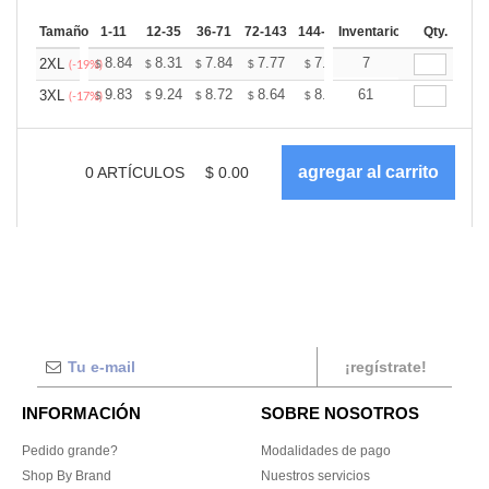
Tamaño
1-11
12-35
36-71
72-143
144-287
Inventario
288 +
Más
Qty.
+
8.84
8.31
7.84
7.77
7.64
7
7.57
2XL
$
$
$
$
$
$
(-19%)
+
9.83
9.24
8.72
8.64
8.49
61
8.42
3XL
$
$
$
$
$
$
(-17%)
0
ARTÍCULOS
$
0.00
¡regístrate!
INFORMACIÓN
SOBRE NOSOTROS
Pedido grande?
Modalidades de pago
Shop By Brand
Nuestros servicios