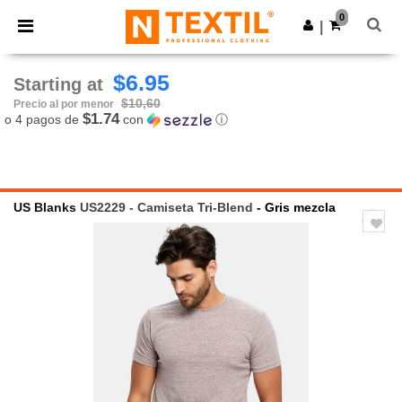
×
App de Ntextil
0
Descargar app
|
¡Mejores precios en app!
$6.95
Starting at
$10,60
Precio al por menor
$1.74
o 4 pagos de
con
ⓘ
US Blanks
US2229 - Camiseta Tri-Blend
- Gris mezcla
Previous
Next