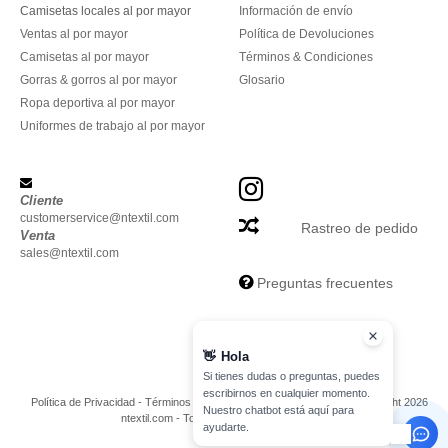
Camisetas locales al por mayor
Información de envío
Ventas al por mayor
Política de Devoluciones
Camisetas al por mayor
Términos & Condiciones
Gorras & gorros al por mayor
Glosario
Ropa deportiva al por mayor
Uniformes de trabajo al por mayor
Cliente
customerservice@ntextil.com
Rastreo de pedido
Venta
sales@ntextil.com
Preguntas frecuentes
👋
Hola
Si tienes dudas o preguntas, puedes
escribirnos en cualquier momento.
Política de Privacidad
-
Términos y Condiciones
-
Mapa del sitio
Copyright 2026
Nuestro chatbot está aquí para
ntextil.com - Todos los derechos reservados
ayudarte.