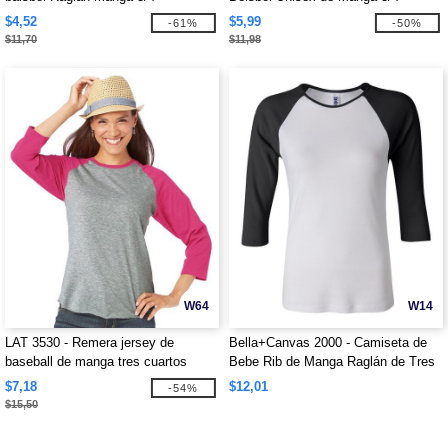
$4,52
$5,99
-61%
-50%
$11,70
$11,98
W64
W14
LAT 3530 - Remera jersey de
Bella+Canvas 2000 - Camiseta de
baseball de manga tres cuartos
Bebe Rib de Manga Raglán de Tres
Cuartos
$7,18
$12,01
-54%
$15,50