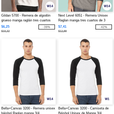
W14
W14
Gildan 5700 - Remera de algodón
Next Level 6051 - Remera Unisex
grueso manga raglán tres cuartos
Raglan manga tres cuartos de 3
telas
$6,25
$7,41
-39%
-42%
$10,32
$12,88
W14
W1
Bella+Canvas 3200 - Remera unisex
Bella+Canvas 3200 - Camiseta de
báisbol Raglan manga 3/4
Béisbol Unisex de Manga 3/4