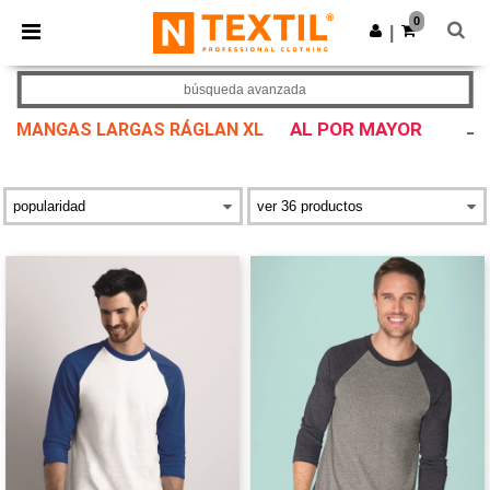
×
App de Ntextil
0
Descargar app
|
¡Mejores precios en app!
búsqueda avanzada
AL POR MAYOR
MANGAS LARGAS RÁGLAN XL