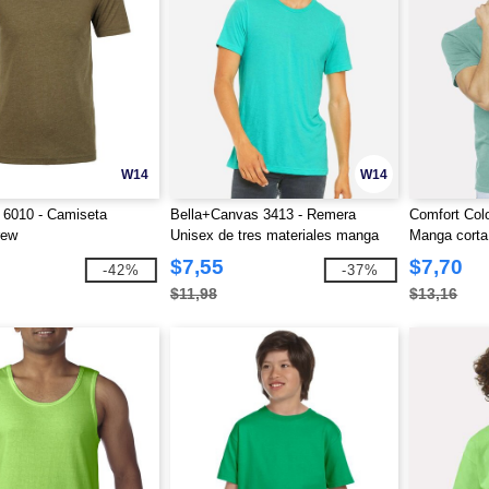
W14
W14
 6010 - Camiseta
Bella+Canvas 3413 - Remera
Comfort Col
rew
Unisex de tres materiales manga
Manga corta
corta
bolsillo
$7,55
$7,70
-42%
-37%
$11,98
$13,16