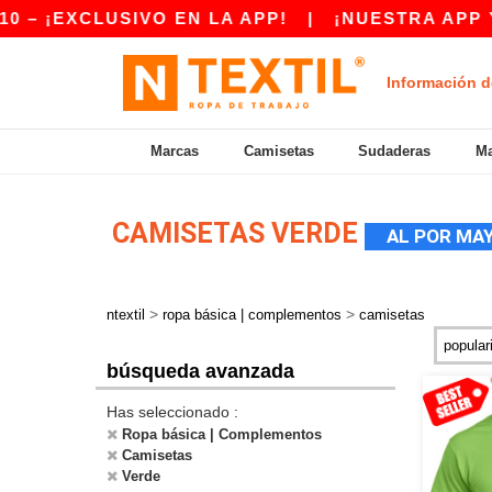
USIVO EN LA APP!
|
¡NUESTRA APP YA ESTÁ D
Información d
Marcas
Camisetas
Sudaderas
Ma
CAMISETAS VERDE
AL POR MA
>
>
ntextil
ropa básica | complementos
camisetas
búsqueda avanzada
Has seleccionado :
Ropa básica | Complementos
Camisetas
Verde