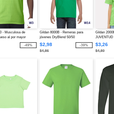
W3
W14
0 - Musculosa de
Gildan 8000B - Remeras para
Gildan 2000
ueso al por mayor
jóvenes DryBlend 50/50
JUVENTUD 
$2,98
$3,26
-49%
-39%
$4,86
$4,80