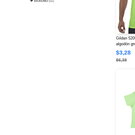
Bolsillo
(11)
Gildan 520
algodón gr
$3,28
$6,38