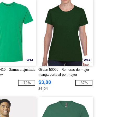
W14
W14
6410 - Gamuza ajustada
Gildan 5000L - Remeras de mujer
ew
manga corta al por mayor
$3,80
-72%
-37%
$6,04