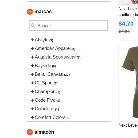
Next Level
marcas
cuello red
$4,70
$7,84
Alstyle
(3)
American Apparel
(5)
Augusta Sportswear
(2)
Bayside
(6)
Bella+Canvas
(27)
C2 Sport
(2)
Champion
(1)
Code Five
(1)
Colortone
(1)
Comfort Colors
(6)
Next Level
ComfortWash by Hanes
(3)
almacén
Econscious
(4)