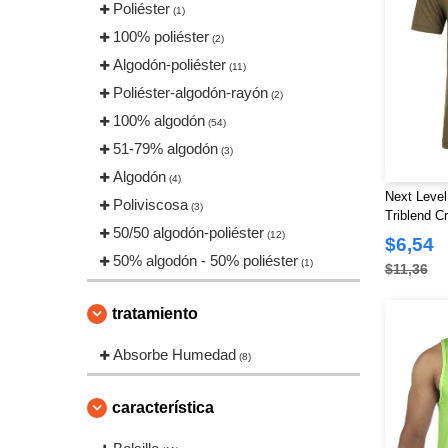
Poliéster
(1)
100% poliéster
(2)
Algodón-poliéster
(11)
Poliéster-algodón-rayón
(2)
100% algodón
(54)
51-79% algodón
(3)
Algodón
(4)
Next Level
Poliviscosa
(3)
Triblend C
50/50 algodón-poliéster
(12)
$6,54
50% algodón - 50% poliéster
(1)
$11,36
tratamiento
Absorbe Humedad
(8)
característica