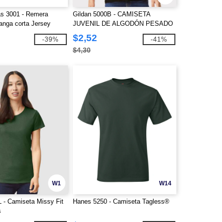
s 3001 - Remera
Gildan 5000B - CAMISETA
anga corta Jersey
JUVENIL DE ALGODÓN PESADO
8.8 oz
$2,52
-39%
-41%
$4,30
W1
W14
L - Camiseta Missy Fit
Hanes 5250 - Camiseta Tagless®
s