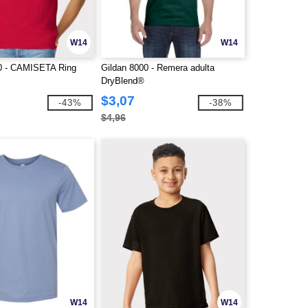
W14
W14
0 - CAMISETA Ring
Gildan 8000 - Remera adulta
DryBlend®
$3,07
-43%
-38%
$4,96
W14
W14