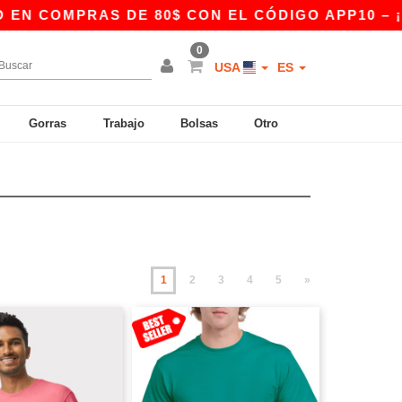
AS DE 80$ CON EL CÓDIGO APP10 – ¡EXCLUSIV
0
USA
ES
Gorras
Trabajo
Bolsas
Otro
1
2
3
4
5
»