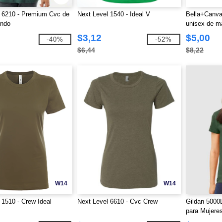
 6210 - Premium Cvc de
Next Level 1540 - Ideal V
Bella+Canva
ondo
unisex de m
$3,12
$5,00
-40%
-52%
$6,44
$8,22
W14
W14
 1510 - Crew Ideal
Next Level 6610 - Cvc Crew
Gildan 5000
para Mujere