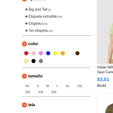
Big and Tall
(1)
Etiqueta extraíble
(39)
Orgánico
(4)
Sin etiqueta
(15)
color
Gildan 640
Spun Cam
tamaño
$3,81
$5,92
XS
S
M
L
XL
2XL
3XL
4XL
5XL
tela