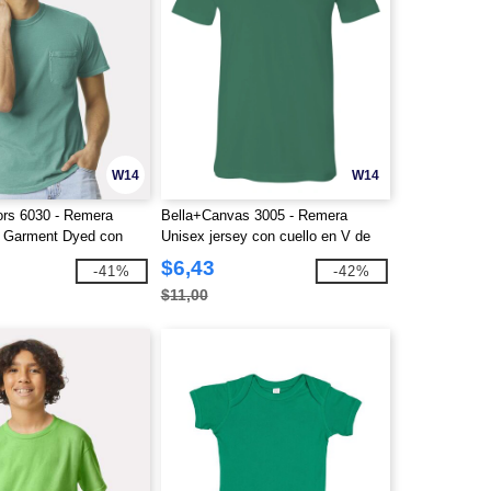
W14
W14
ors 6030 - Remera
Bella+Canvas 3005 - Remera
 Garment Dyed con
Unisex jersey con cuello en V de
manga corta
$6,43
-41%
-42%
$11,00