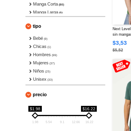
Manga Corta
(80)
Manga Larga
(5)
Performance
(4)
tipo
Poli/Algodon
Next Level
(5)
sin manga
Tallas Grandes
Bebé
(1)
(9)
$3,53
Tie-Dye
Chicas
(1)
(1)
$5,52
USA-Made
Hombres
(14)
(99)
Mujeres
(37)
Niños
(25)
Unisex
(33)
precio
$1.98
$16.22
1.98
5.54
9.1
12.66
16.22