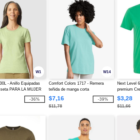
W1
W14
00L - Anillo Equipadas
Comfort Colors 1717 - Remera
Next Level 
iseta PARA LA MUJER
teñida de manga corta
premium Cr
$7,16
$3,28
-36%
-39%
$11,78
$11,66