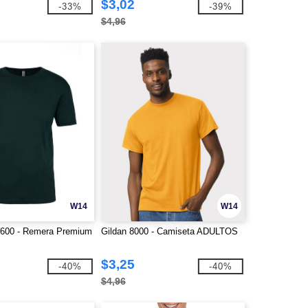
$3,02
-33%
-39%
$4,96
W14
W14
3600 - Remera Premium
Gildan 8000 - Camiseta ADULTOS
$3,25
-40%
-40%
$4,96