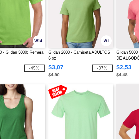
W14
W1
0 - Gildan 5000: Remera
Gildan 2000 - Camiseta ADULTOS
Gildan 500
n
6 oz
DE ALGOD
$3,07
$2,53
-45%
-37%
$4,90
$4,48