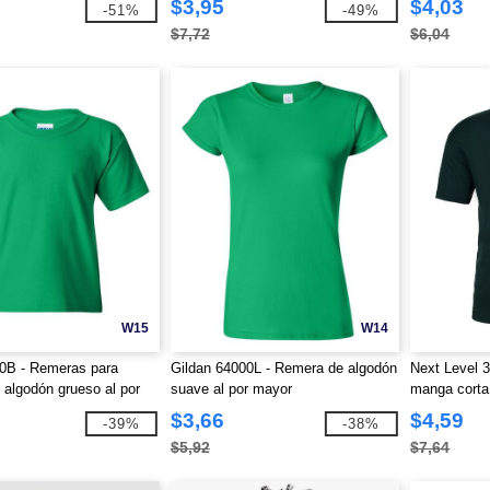
$3,95
$4,03
-51%
-49%
$7,72
$6,04
W15
W14
0B - Remeras para
Gildan 64000L - Remera de algodón
Next Level 
 algodón grueso al por
suave al por mayor
manga corta
$3,66
$4,59
-39%
-38%
$5,92
$7,64