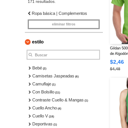
171 resultados.
Ropa básica | Complementos
eliminar filtros
estilo
Gildan 500
de Algodó
$2,46
Bebé
$4,48
(2)
Camisetas Jaspeadas
(6)
Camuflaje
(1)
Con Bolsillo
(11)
Contraste Cuello & Mangas
(1)
Cuello Ancho
(4)
Cuello V
(18)
Deportivas
(1)