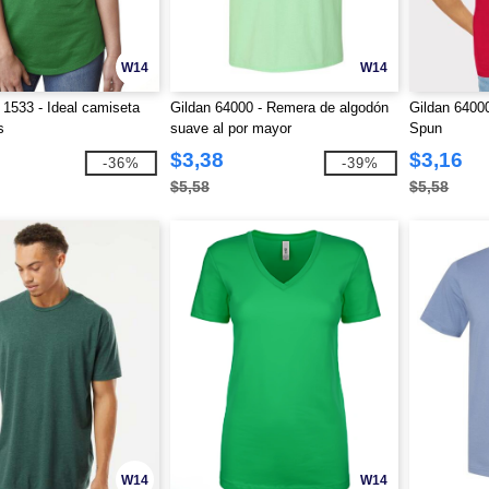
W14
W14
 1533 - Ideal camiseta
Gildan 64000 - Remera de algodón
Gildan 6400
s
suave al por mayor
Spun
$3,38
$3,16
-36%
-39%
$5,58
$5,58
W14
W14