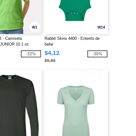
W1
W14
B - Camiseta
Rabbit Skins 4400 - Enterito de
JUNIOR 10.1 oz
bebé
$4,12
-32%
-30%
$5,86