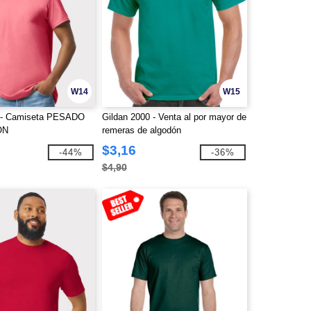
W14
W15
0 - Camiseta PESADO
Gildan 2000 - Venta al por mayor de
ÓN
remeras de algodón
$3,16
-44%
-36%
$4,90