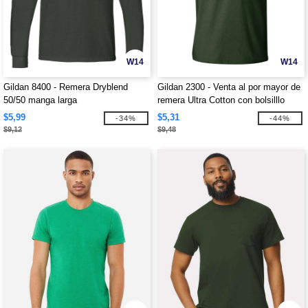
W14
W14
Gildan 8400 - Remera Dryblend
Gildan 2300 - Venta al por mayor de
50/50 manga larga
remera Ultra Cotton con bolsilllo
$5,99
$5,31
-34%
-44%
$9,12
$9,48