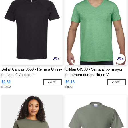
W14
W14
Bella+Canvas 3650 - Remera Unisex
Gildan 64V00 - Venta al por mayor
de algodón/poliéster
de remera con cuello en V
$2,32
$5,13
-78%
-39%
$10,62
$8,42