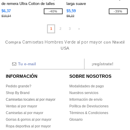
de remera Ultra Cotton de talles
larga suave
altos
$6,37
$5,59
-40%
-39%
$10,54
$9,22
1
2
3
»
Compra
Camisetas Hombres Verde al por mayor
con Ntextil
USA
¡regístrate!
INFORMACIÓN
SOBRE NOSOTROS
Pedido grande?
Modalidades de pago
Shop By Brand
Nuestros servicios
Camisetas locales al por mayor
Información de envío
Ventas al por mayor
Política de Devoluciones
Camisetas al por mayor
Términos & Condiciones
Gorras & gorros al por mayor
Glosario
Ropa deportiva al por mayor