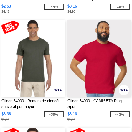
$2,53
$3,16
-44%
-36%
$4,48
$4,90
W14
W14
Gildan 64000 - Remera de algodón
Gildan 64000 - CAMISETA Ring
suave al por mayor
Spun
$3,38
$3,16
-39%
-43%
$5,58
$5,58