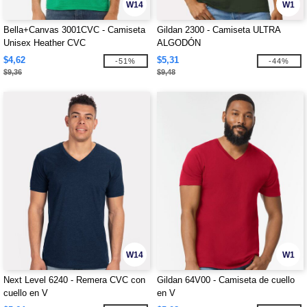
W14
W1
Bella+Canvas 3001CVC - Camiseta
Gildan 2300 - Camiseta ULTRA
Unisex Heather CVC
ALGODÓN
$4,62
$5,31
-51%
-44%
$9,36
$9,48
W14
W1
Next Level 6240 - Remera CVC con
Gildan 64V00 - Camiseta de cuello
cuello en V
en V