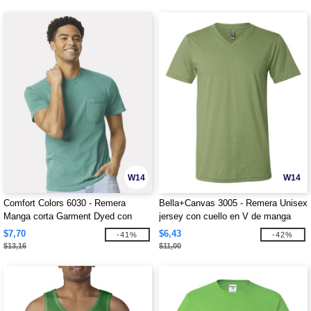
W14
W14
Comfort Colors 6030 - Remera
Bella+Canvas 3005 - Remera Unisex
Manga corta Garment Dyed con
jersey con cuello en V de manga
bolsillo
corta
$7,70
$6,43
-41%
-42%
$13,16
$11,00