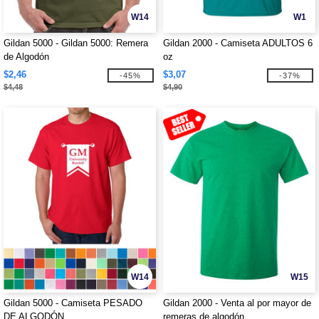
W14
W1
Gildan 5000 - Gildan 5000: Remera
Gildan 2000 - Camiseta ADULTOS 6
de Algodón
oz
$2,46
$3,07
-45%
-37%
$4,48
$4,90
W14
W15
Gildan 5000 - Camiseta PESADO
Gildan 2000 - Venta al por mayor de
DE ALGODÓN
remeras de algodón