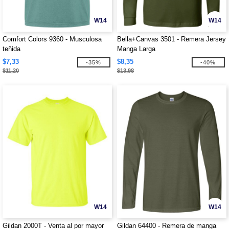
W14
W14
Comfort Colors 9360 - Musculosa
Bella+Canvas 3501 - Remera Jersey
teñida
Manga Larga
$7,33
$8,35
-35%
-40%
$11,20
$13,98
W14
W14
Gildan 2000T - Venta al por mayor
Gildan 64400 - Remera de manga