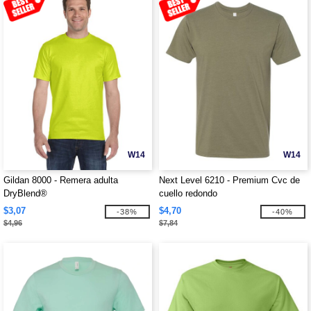
W14
W14
Gildan 8000 - Remera adulta
Next Level 6210 - Premium Cvc de
DryBlend®
cuello redondo
$3,07
$4,70
-38%
-40%
$4,96
$7,84