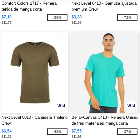
Comfort Colors 1717 - Remera
Next Level 6410 - Gamuza ajustada
teñida de manga corta
premium Crew
$7,16
$3,28
-39%
-72%
$11,78
$11,66
W14
W14
Next Level 6010 - Camiseta Triblend
Bella+Canvas 3413 - Remera Unisex
Crew
de tres materiales manga corta
$6,54
$7,55
-42%
-37%
$11,36
$11,98