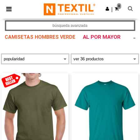
×
App de Ntextil
0
Descargar app
|
¡Mejores precios en app!
búsqueda avanzada
AL POR MAYOR
CAMISETAS HOMBRES VERDE