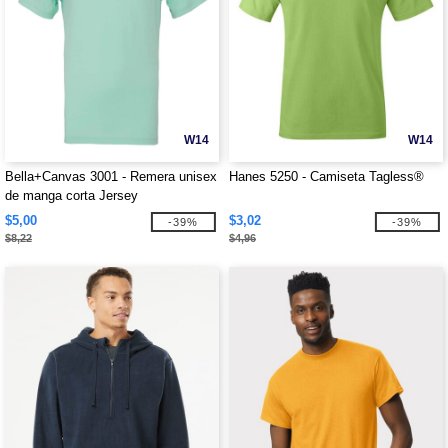
W14
W14
Bella+Canvas 3001 - Remera unisex
Hanes 5250 - Camiseta Tagless®
de manga corta Jersey
$5,00
$3,02
-39%
-39%
$8,22
$4,96