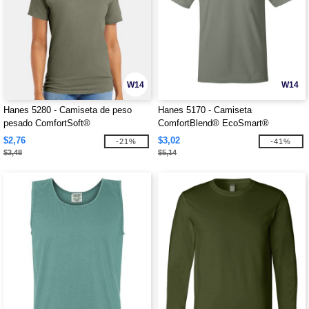
W14
W14
Hanes 5280 - Camiseta de peso
Hanes 5170 - Camiseta
pesado ComfortSoft®
ComfortBlend® EcoSmart®
$2,76
$3,02
-21%
-41%
$3,48
$5,14