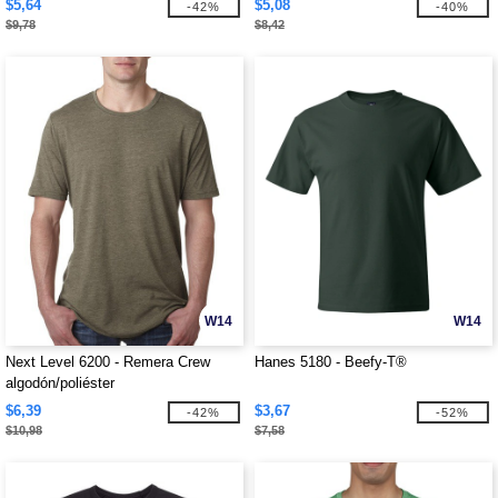
$5,64
$5,08
-42%
-40%
$9,78
$8,42
W14
W14
Next Level 6200 - Remera Crew
Hanes 5180 - Beefy-T®
algodón/poliéster
$6,39
$3,67
-42%
-52%
$10,98
$7,58