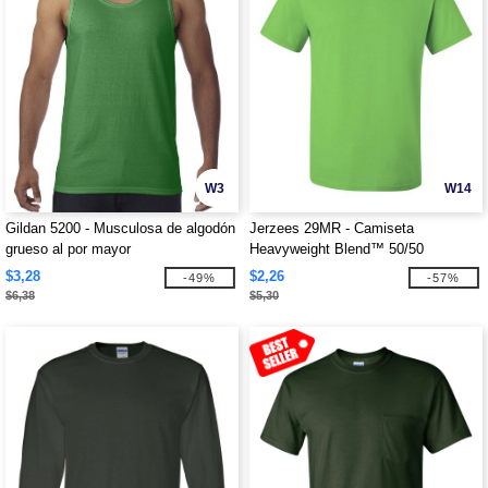
W3
W14
Gildan 5200 - Musculosa de algodón
Jerzees 29MR - Camiseta
grueso al por mayor
Heavyweight Blend™ 50/50
$3,28
$2,26
-49%
-57%
$6,38
$5,30