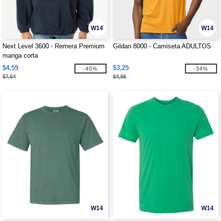
W14
W14
Next Level 3600 - Remera Premium
Gildan 8000 - Camiseta ADULTOS
manga corta
$4,59
$3,25
-40%
-34%
$7,64
$4,96
W14
W14