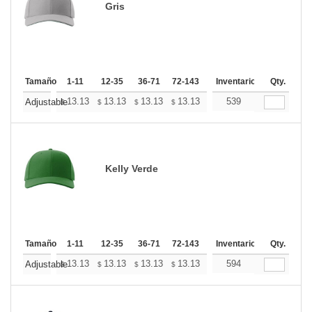
Gris
Tamaño
1-11
12-35
36-71
72-143
144-287
Inventario
288 +
Qty.
Más
+
13.13
13.13
13.13
13.13
13.13
539
13.13
Adjustable
$
$
$
$
$
$
Kelly Verde
Tamaño
1-11
12-35
36-71
72-143
144-287
Inventario
288 +
Qty.
Más
+
13.13
13.13
13.13
13.13
13.13
594
13.13
Adjustable
$
$
$
$
$
$