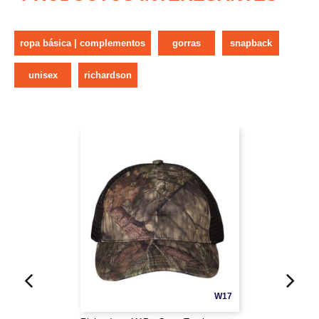
ropa básica | complementos
gorras
snapback
unisex
richardson
W17