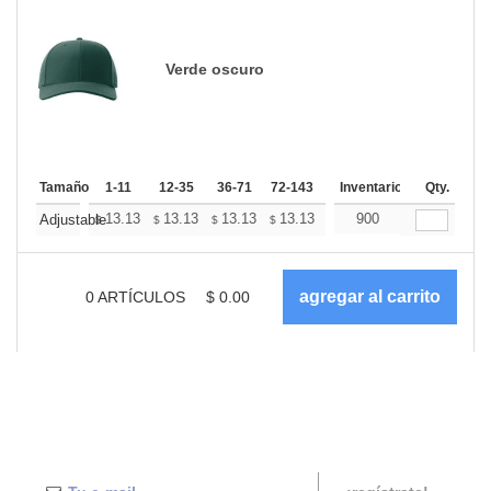
Verde oscuro
Tamaño
1-11
12-35
36-71
72-143
144-287
Inventario
288 +
Qty.
Más
+
13.13
13.13
13.13
13.13
13.13
900
13.13
Adjustable
$
$
$
$
$
$
0
ARTÍCULOS
$
0.00