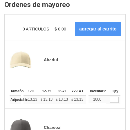
Ordenes de mayoreo
0
ARTÍCULOS
$
0.00
Abedul
Tamaño
1-11
12-35
36-71
72-143
144-287
Inventario
288 +
Qty.
Más
+
13.13
13.13
13.13
13.13
13.13
1000
13.13
Adjustable
$
$
$
$
$
$
Charcoal