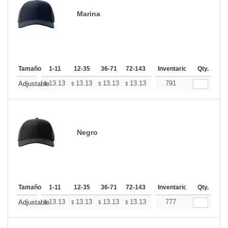
Marina
Tamaño
1-11
12-35
36-71
72-143
144-287
Inventario
288 +
Qty.
Más
+
13.13
13.13
13.13
13.13
13.13
791
13.13
Adjustable
$
$
$
$
$
$
Negro
Tamaño
1-11
12-35
36-71
72-143
144-287
Inventario
288 +
Qty.
Más
+
13.13
13.13
13.13
13.13
13.13
777
13.13
Adjustable
$
$
$
$
$
$