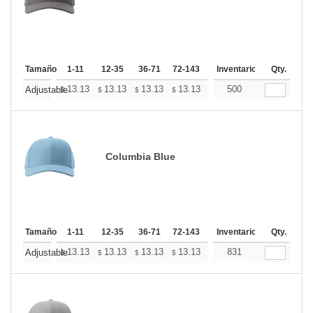
Tamaño
1-11
12-35
36-71
72-143
144-287
Inventario
288 +
Qty.
Más
+
13.13
13.13
13.13
13.13
13.13
500
13.13
Adjustable
$
$
$
$
$
$
Columbia Blue
Tamaño
1-11
12-35
36-71
72-143
144-287
Inventario
288 +
Qty.
Más
+
13.13
13.13
13.13
13.13
13.13
831
13.13
Adjustable
$
$
$
$
$
$