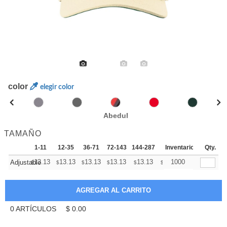
color
elegir color
Abedul
TAMAÑO
1-11
12-35
36-71
72-143
144-287
288 +
Inventario
Más
Qty.
+
13.13
13.13
13.13
13.13
13.13
13.13
1000
Adjustable
$
$
$
$
$
$
0
ARTÍCULOS
$
0.00