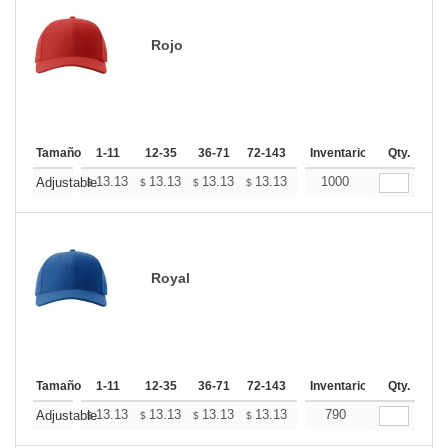
Rojo
Tamaño
1-11
12-35
36-71
72-143
144-287
Inventario
288 +
Qty.
Más
+
13.13
13.13
13.13
13.13
13.13
1000
13.13
Adjustable
$
$
$
$
$
$
Royal
Tamaño
1-11
12-35
36-71
72-143
144-287
Inventario
288 +
Qty.
Más
+
13.13
13.13
13.13
13.13
13.13
790
13.13
Adjustable
$
$
$
$
$
$