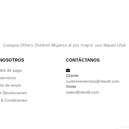
Compra
Others Children Mujeres al por mayor
con Ntextil USA
 NOSOTROS
CONTÁCTANOS
des de pago
Cliente
servicios
customerservice@ntextil.com
ón de envío
Venta
sales@ntextil.com
de Devoluciones
 & Condiciones