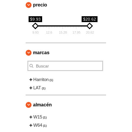
precio
$9.93
$20.62
9.93
12.6
15.28
17.95
20.62
marcas
Harriton
(1)
LAT
(1)
almacén
W15
(1)
W64
(1)