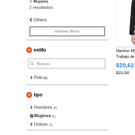
Mujeres
2 resultados.
Others
eliminar filtros
estilo
Harriton 
Trabajo d
Advantage
$20,62
$21,50
Polo
(2)
tipo
Hombres
(2)
Mujeres
(2)
Unisex
(1)