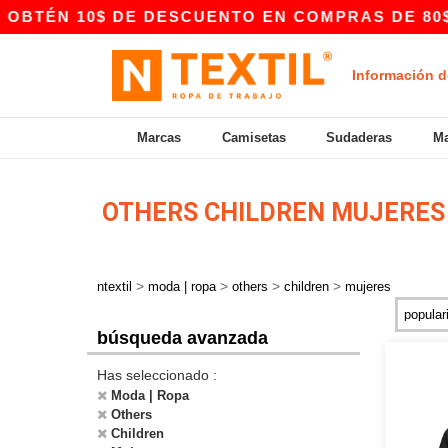
BTÉN 10$ DE DESCUENTO EN COMPRAS DE 80$ C
Información d
Marcas
Camisetas
Sudaderas
Ma
OTHERS CHILDREN MUJERE
>
>
>
>
ntextil
moda | ropa
others
children
mujeres
búsqueda avanzada
Has seleccionado :
Moda | Ropa
Others
Children