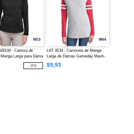
W15
W64
M585LW - Camisa de
LAT 3534 - Camiseta de Manga
e Manga Larga para Dama
Larga de Damas Gameday Mash-
 IL
Up Fine Jersey
$9,93
-4%