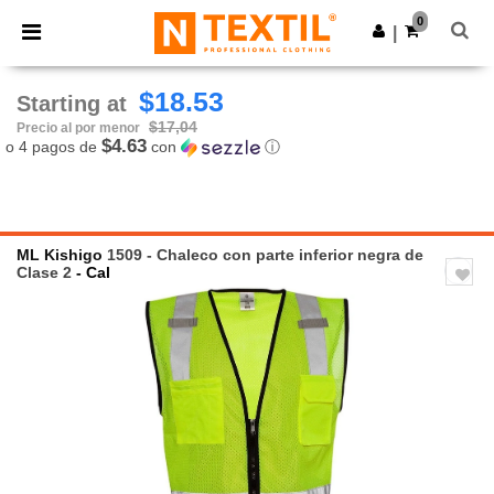
×
App de Ntextil
0
Descargar app
|
¡Mejores precios en app!
$18.53
Starting at
$17,04
Precio al por menor
$4.63
o 4 pagos de
con
ⓘ
ML Kishigo
1509 - Chaleco con parte inferior negra de
Clase 2
- Cal
Previous
Next