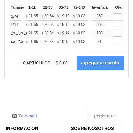
Tamaño
1-11
12-35
36-71
72-143
144-287
Inventario
288 +
Qty.
Más
+
21.65
20.34
19.19
19.02
18.70
257
18.53
S/M
$
$
$
$
$
$
+
21.65
20.34
19.19
19.02
18.70
554
18.53
L/XL
$
$
$
$
$
$
+
21.65
20.34
19.19
19.02
18.70
105
18.53
2XL/3XL
$
$
$
$
$
$
+
21.65
20.34
19.19
19.02
18.70
31
18.53
4XL/5XL
$
$
$
$
$
$
0
ARTÍCULOS
$
0.00
¡regístrate!
INFORMACIÓN
SOBRE NOSOTROS