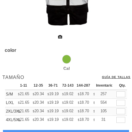
color
Cal
TAMAÑO
GUÍA DE TALLAS
1-11
12-35
36-71
72-143
144-287
288 +
Inventario
Más
Qty.
+
21.65
20.34
19.19
19.02
18.70
18.53
257
S/M
$
$
$
$
$
$
+
21.65
20.34
19.19
19.02
18.70
18.53
554
L/XL
$
$
$
$
$
$
+
21.65
20.34
19.19
19.02
18.70
18.53
105
2XL/3XL
$
$
$
$
$
$
+
21.65
20.34
19.19
19.02
18.70
18.53
31
4XL/5XL
$
$
$
$
$
$