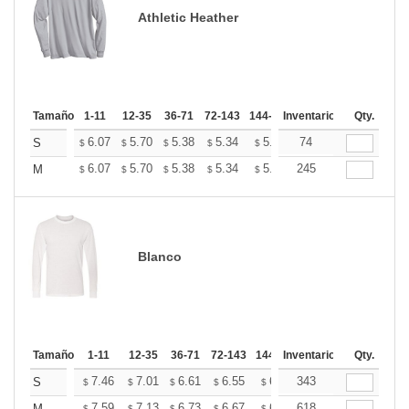
Athletic Heather
Tamaño
1-11
12-35
36-71
72-143
144-287
Inventario
288 +
Más
Qty.
+
6.07
5.70
5.38
5.34
5.24
74
5.20
S
$
$
$
$
$
$
+
6.07
5.70
5.38
5.34
5.24
245
5.20
M
$
$
$
$
$
$
Blanco
Tamaño
1-11
12-35
36-71
72-143
144-287
Inventario
288 +
Más
Qty.
+
7.46
7.01
6.61
6.55
6.44
343
6.38
S
$
$
$
$
$
$
7.59
7.13
6.73
6.67
6.56
618
6.50
M
$
$
$
$
$
$