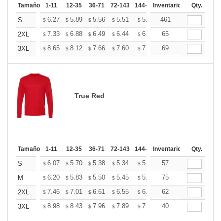
Tamaño
1-11
12-35
36-71
72-143
144-287
Inventario
288 +
Más
Qty.
+
6.27
5.89
5.56
5.51
5.41
461
5.37
S
$
$
$
$
$
$
+
7.33
6.88
6.49
6.44
6.33
65
6.27
2XL
$
$
$
$
$
$
+
8.65
8.12
7.66
7.60
7.47
69
7.40
3XL
$
$
$
$
$
$
True Red
Tamaño
1-11
12-35
36-71
72-143
144-287
Inventario
288 +
Más
Qty.
+
6.07
5.70
5.38
5.34
5.24
57
5.20
S
$
$
$
$
$
$
+
6.20
5.83
5.50
5.45
5.36
75
5.31
M
$
$
$
$
$
$
+
7.46
7.01
6.61
6.55
6.44
62
6.38
2XL
$
$
$
$
$
$
+
8.98
8.43
7.96
7.89
7.75
40
7.68
3XL
$
$
$
$
$
$