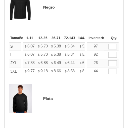
Negro
Tamaño
1-11
12-35
36-71
72-143
144-287
Inventario
288 +
Más
Qty.
+
6.07
5.70
5.38
5.34
5.24
97
5.20
S
$
$
$
$
$
$
+
6.07
5.70
5.38
5.34
5.24
92
5.20
L
$
$
$
$
$
$
+
7.33
6.88
6.49
6.44
6.33
26
6.27
2XL
$
$
$
$
$
$
+
9.77
9.18
8.66
8.58
8.44
44
8.36
3XL
$
$
$
$
$
$
Plata