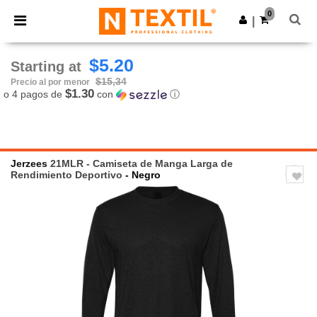
×
App de Ntextil
0
Descargar app
|
¡Mejores precios en app!
$5.20
Starting at
$15,34
Precio al por menor
$1.30
o 4 pagos de
con
ⓘ
Jerzees
21MLR - Camiseta de Manga Larga de
Rendimiento Deportivo
- Negro
Previous
Next