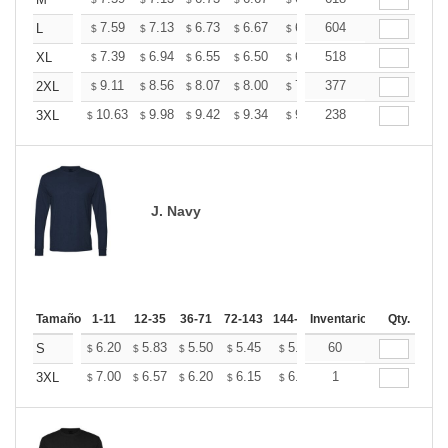
+
+
7.59
7.13
6.73
6.67
6.56
604
6.50
L
$
$
$
$
$
$
+
7.39
6.94
6.55
6.50
6.38
518
6.33
XL
$
$
$
$
$
$
+
9.11
8.56
8.07
8.00
7.87
377
7.80
2XL
$
$
$
$
$
$
+
10.63
9.98
9.42
9.34
9.18
238
9.10
3XL
$
$
$
$
$
$
J. Navy
Tamaño
1-11
12-35
36-71
72-143
144-287
Inventario
288 +
Más
Qty.
+
6.20
5.83
5.50
5.45
5.36
60
5.31
S
$
$
$
$
$
$
+
7.00
6.57
6.20
6.15
6.04
1
5.99
3XL
$
$
$
$
$
$