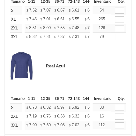
Tamaño
1-11
12-35
36-71
72-143
144-287
Inventario
288 +
Más
Qty.
+
7.52
7.07
6.67
6.61
6.50
54
6.44
S
$
$
$
$
$
$
+
7.46
7.01
6.61
6.55
6.44
265
6.38
XL
$
$
$
$
$
$
+
8.51
8.00
7.55
7.48
7.35
126
7.29
2XL
$
$
$
$
$
$
+
8.32
7.81
7.37
7.31
7.18
79
7.12
3XL
$
$
$
$
$
$
Real Azul
Tamaño
1-11
12-35
36-71
72-143
144-287
Inventario
288 +
Más
Qty.
+
6.73
6.32
5.97
5.92
5.81
38
5.76
S
$
$
$
$
$
$
+
7.19
6.76
6.38
6.32
6.21
16
6.16
2XL
$
$
$
$
$
$
+
7.99
7.50
7.08
7.02
6.90
112
6.84
3XL
$
$
$
$
$
$