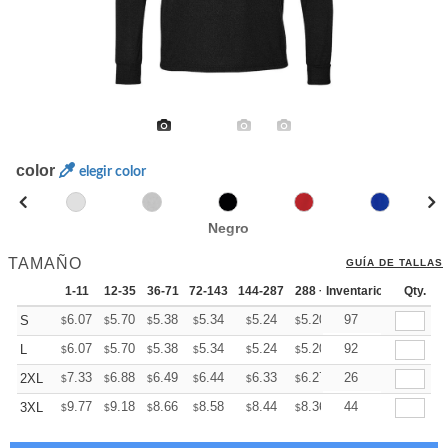
color
elegir color
Negro
TAMAÑO
GUÍA DE TALLAS
1-11
12-35
36-71
72-143
144-287
288 +
Inventario
Más
Qty.
+
6.07
5.70
5.38
5.34
5.24
5.20
97
S
$
$
$
$
$
$
+
6.07
5.70
5.38
5.34
5.24
5.20
92
L
$
$
$
$
$
$
+
7.33
6.88
6.49
6.44
6.33
6.27
26
2XL
$
$
$
$
$
$
+
9.77
9.18
8.66
8.58
8.44
8.36
44
3XL
$
$
$
$
$
$