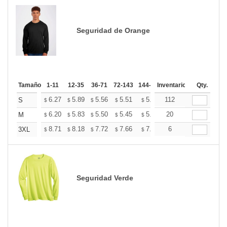
Seguridad de Orange
Tamaño
1-11
12-35
36-71
72-143
144-287
Inventario
288 +
Más
Qty.
+
6.27
5.89
5.56
5.51
5.41
112
5.37
S
$
$
$
$
$
$
+
6.20
5.83
5.50
5.45
5.36
20
5.31
M
$
$
$
$
$
$
+
8.71
8.18
7.72
7.66
7.52
6
7.46
3XL
$
$
$
$
$
$
Seguridad Verde