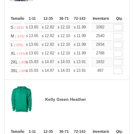
Tamaño
1-11
12-35
36-71
72-143
144-287
Inventario
288 +
Qty.
Más
+
13.65
12.82
12.10
11.99
11.79
1092
11.68
S
$
$
$
$
$
$
(-21%)
+
13.65
12.82
12.10
11.99
11.79
2540
11.68
M
$
$
$
$
$
$
(-21%)
+
13.65
12.82
12.10
11.99
11.79
2934
11.68
L
$
$
$
$
$
$
(-21%)
+
13.65
12.82
12.10
11.99
11.79
2788
11.68
XL
$
$
$
$
$
$
(-21%)
+
15.83
14.87
14.03
13.91
13.67
1832
13.55
2XL
$
$
$
$
$
$
(-30%)
+
15.83
14.87
14.03
13.91
13.67
497
13.55
3XL
$
$
$
$
$
$
(-30%)
Kelly Green Heather
Tamaño
1-11
12-35
36-71
72-143
144-287
Inventario
288 +
Qty.
Más