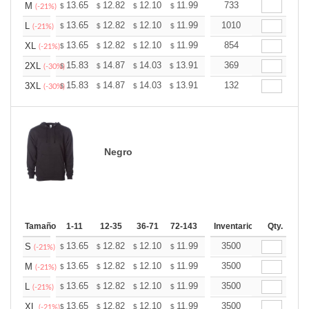
+
13.65
12.82
12.10
11.99
11.79
733
11.68
M
$
$
$
$
$
$
(-21%)
+
13.65
12.82
12.10
11.99
11.79
1010
11.68
L
$
$
$
$
$
$
(-21%)
+
13.65
12.82
12.10
11.99
11.79
854
11.68
XL
$
$
$
$
$
$
(-21%)
+
15.83
14.87
14.03
13.91
13.67
369
13.55
2XL
$
$
$
$
$
$
(-30%)
+
15.83
14.87
14.03
13.91
13.67
132
13.55
3XL
$
$
$
$
$
$
(-30%)
Negro
Tamaño
1-11
12-35
36-71
72-143
144-287
Inventario
288 +
Qty.
Más
+
13.65
12.82
12.10
11.99
11.79
3500
11.68
S
$
$
$
$
$
$
(-21%)
+
13.65
12.82
12.10
11.99
11.79
3500
11.68
M
$
$
$
$
$
$
(-21%)
+
13.65
12.82
12.10
11.99
11.79
3500
11.68
L
$
$
$
$
$
$
(-21%)
+
13.65
12.82
12.10
11.99
11.79
3500
11.68
XL
$
$
$
$
$
$
(-21%)