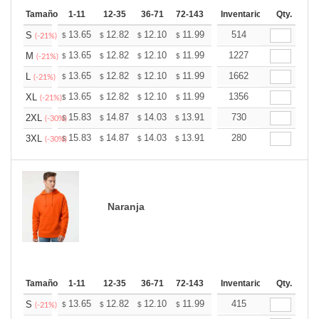
Tamaño
1-11
12-35
36-71
72-143
144-287
Inventario
288 +
Qty.
Más
+
13.65
12.82
12.10
11.99
11.79
514
11.68
S
$
$
$
$
$
$
(-21%)
+
13.65
12.82
12.10
11.99
11.79
1227
11.68
M
$
$
$
$
$
$
(-21%)
+
13.65
12.82
12.10
11.99
11.79
1662
11.68
L
$
$
$
$
$
$
(-21%)
+
13.65
12.82
12.10
11.99
11.79
1356
11.68
XL
$
$
$
$
$
$
(-21%)
+
15.83
14.87
14.03
13.91
13.67
730
13.55
2XL
$
$
$
$
$
$
(-30%)
+
15.83
14.87
14.03
13.91
13.67
280
13.55
3XL
$
$
$
$
$
$
(-30%)
Naranja
Tamaño
1-11
12-35
36-71
72-143
144-287
Inventario
288 +
Qty.
Más
+
13.65
12.82
12.10
11.99
11.79
415
11.68
S
$
$
$
$
$
$
(-21%)