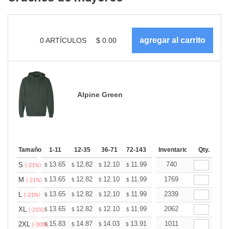
0
ARTÍCULOS
$
0.00
Alpine Green
Tamaño
1-11
12-35
36-71
72-143
144-287
Inventario
288 +
Qty.
Más
+
13.65
12.82
12.10
11.99
11.79
740
11.68
S
$
$
$
$
$
$
(-21%)
+
13.65
12.82
12.10
11.99
11.79
1769
11.68
M
$
$
$
$
$
$
(-21%)
+
13.65
12.82
12.10
11.99
11.79
2339
11.68
L
$
$
$
$
$
$
(-21%)
+
13.65
12.82
12.10
11.99
11.79
2062
11.68
XL
$
$
$
$
$
$
(-21%)
+
15.83
14.87
14.03
13.91
13.67
1011
13.55
2XL
$
$
$
$
$
$
(-30%)