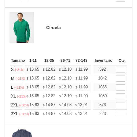
Ciruela
Tamaño
1-11
12-35
36-71
72-143
144-287
Inventario
288 +
Qty.
Más
+
13.65
12.82
12.10
11.99
11.79
592
11.68
S
$
$
$
$
$
$
(-21%)
+
13.65
12.82
12.10
11.99
11.79
1042
11.68
M
$
$
$
$
$
$
(-21%)
+
13.65
12.82
12.10
11.99
11.79
1088
11.68
L
$
$
$
$
$
$
(-21%)
+
13.65
12.82
12.10
11.99
11.79
1080
11.68
XL
$
$
$
$
$
$
(-21%)
+
15.83
14.87
14.03
13.91
13.67
573
13.55
2XL
$
$
$
$
$
$
(-30%)
+
15.83
14.87
14.03
13.91
13.67
223
13.55
3XL
$
$
$
$
$
$
(-30%)