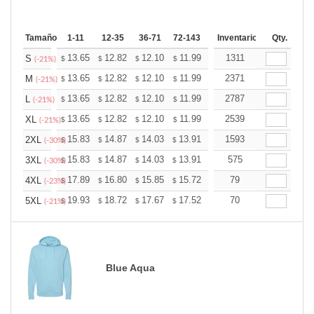
Tamaño
1-11
12-35
36-71
72-143
144-287
Inventario
288 +
Qty.
Más
+
13.65
12.82
12.10
11.99
11.79
1311
11.68
S
$
$
$
$
$
$
(-21%)
+
13.65
12.82
12.10
11.99
11.79
2371
11.68
M
$
$
$
$
$
$
(-21%)
+
13.65
12.82
12.10
11.99
11.79
2787
11.68
L
$
$
$
$
$
$
(-21%)
+
13.65
12.82
12.10
11.99
11.79
2539
11.68
XL
$
$
$
$
$
$
(-21%)
+
15.83
14.87
14.03
13.91
13.67
1593
13.55
2XL
$
$
$
$
$
$
(-30%)
+
15.83
14.87
14.03
13.91
13.67
575
13.55
3XL
$
$
$
$
$
$
(-30%)
+
17.89
16.80
15.85
15.72
15.45
79
15.31
4XL
$
$
$
$
$
$
(-23%)
+
19.93
18.72
17.67
17.52
17.21
70
17.06
5XL
$
$
$
$
$
$
(-21%)
Blue Aqua