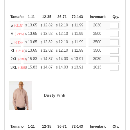
Tamaño
1-11
12-35
36-71
72-143
144-287
Inventario
288 +
Qty.
Más
+
13.65
12.82
12.10
11.99
11.79
2636
11.68
S
$
$
$
$
$
$
(-21%)
+
13.65
12.82
12.10
11.99
11.79
3500
11.68
M
$
$
$
$
$
$
(-21%)
+
13.65
12.82
12.10
11.99
11.79
3500
11.68
L
$
$
$
$
$
$
(-21%)
+
13.65
12.82
12.10
11.99
11.79
3500
11.68
XL
$
$
$
$
$
$
(-21%)
+
15.83
14.87
14.03
13.91
13.67
3030
13.55
2XL
$
$
$
$
$
$
(-30%)
+
15.83
14.87
14.03
13.91
13.67
1613
13.55
3XL
$
$
$
$
$
$
(-30%)
Dusty Pink
Tamaño
1-11
12-35
36-71
72-143
144-287
Inventario
288 +
Qty.
Más