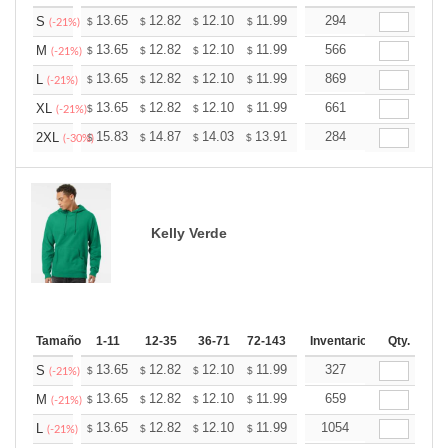
+
13.65
12.82
12.10
11.99
11.79
294
11.68
S
$
$
$
$
$
$
(-21%)
+
13.65
12.82
12.10
11.99
11.79
566
11.68
M
$
$
$
$
$
$
(-21%)
+
13.65
12.82
12.10
11.99
11.79
869
11.68
L
$
$
$
$
$
$
(-21%)
+
13.65
12.82
12.10
11.99
11.79
661
11.68
XL
$
$
$
$
$
$
(-21%)
+
15.83
14.87
14.03
13.91
13.67
284
13.55
2XL
$
$
$
$
$
$
(-30%)
Kelly Verde
Tamaño
1-11
12-35
36-71
72-143
144-287
Inventario
288 +
Qty.
Más
+
13.65
12.82
12.10
11.99
11.79
327
11.68
S
$
$
$
$
$
$
(-21%)
+
13.65
12.82
12.10
11.99
11.79
659
11.68
M
$
$
$
$
$
$
(-21%)
+
13.65
12.82
12.10
11.99
11.79
1054
11.68
L
$
$
$
$
$
$
(-21%)