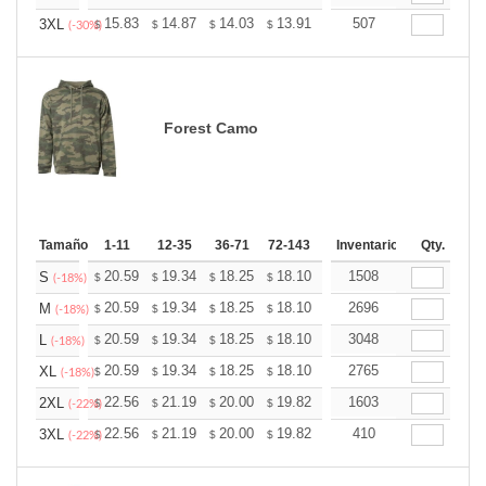
+
15.83
14.87
14.03
13.91
13.67
507
13.55
3XL
$
$
$
$
$
$
(-30%)
Forest Camo
Tamaño
1-11
12-35
36-71
72-143
144-287
Inventario
288 +
Qty.
Más
+
20.59
19.34
18.25
18.10
17.78
1508
17.63
S
$
$
$
$
$
$
(-18%)
+
20.59
19.34
18.25
18.10
17.78
2696
17.63
M
$
$
$
$
$
$
(-18%)
+
20.59
19.34
18.25
18.10
17.78
3048
17.63
L
$
$
$
$
$
$
(-18%)
+
20.59
19.34
18.25
18.10
17.78
2765
17.63
XL
$
$
$
$
$
$
(-18%)
+
22.56
21.19
20.00
19.82
19.48
1603
19.31
2XL
$
$
$
$
$
$
(-22%)
+
22.56
21.19
20.00
19.82
19.48
410
19.31
3XL
$
$
$
$
$
$
(-22%)