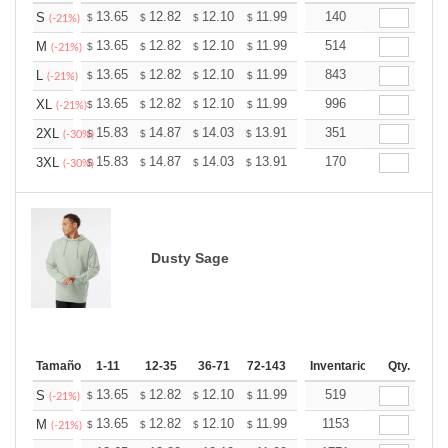
+
13.65
12.82
12.10
11.99
11.79
140
11.68
S
$
$
$
$
$
$
(-21%)
+
13.65
12.82
12.10
11.99
11.79
514
11.68
M
$
$
$
$
$
$
(-21%)
+
13.65
12.82
12.10
11.99
11.79
843
11.68
L
$
$
$
$
$
$
(-21%)
+
13.65
12.82
12.10
11.99
11.79
996
11.68
XL
$
$
$
$
$
$
(-21%)
+
15.83
14.87
14.03
13.91
13.67
351
13.55
2XL
$
$
$
$
$
$
(-30%)
+
15.83
14.87
14.03
13.91
13.67
170
13.55
3XL
$
$
$
$
$
$
(-30%)
Dusty Sage
Tamaño
1-11
12-35
36-71
72-143
144-287
Inventario
288 +
Qty.
Más
+
13.65
12.82
12.10
11.99
11.79
519
11.68
S
$
$
$
$
$
$
(-21%)
+
13.65
12.82
12.10
11.99
11.79
1153
11.68
M
$
$
$
$
$
$
(-21%)