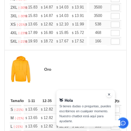
+
15.83
14.87
14.03
13.91
13.67
3500
13.55
2XL
$
$
$
$
$
$
(-30%)
+
15.83
14.87
14.03
13.91
13.67
3500
13.55
3XL
$
$
$
$
$
$
(-30%)
+
13.65
12.82
12.10
11.99
11.79
538
11.68
XS
$
$
$
$
$
$
(-21%)
+
17.89
16.80
15.85
15.72
15.45
468
15.31
4XL
$
$
$
$
$
$
(-23%)
+
19.93
18.72
17.67
17.52
17.21
166
17.06
5XL
$
$
$
$
$
$
(-21%)
Oro
👋
Hola
Tamaño
1-11
12-35
36-71
72-143
144-287
Inventario
288 +
Qty.
Más
Si tienes dudas o preguntas, puedes
+
13.65
12.82
12.10
11.99
11.79
199
11.68
S
$
$
$
$
$
$
(-21%)
escribirnos en cualquier momento.
Nuestro chatbot está aquí para
+
13.65
12.82
12.10
11.99
11.79
445
11.68
M
$
$
$
$
$
$
(-21%)
ayudarte.
+
13.65
12.82
12.10
11.99
11.79
599
11.68
L
$
$
$
$
$
$
(-21%)