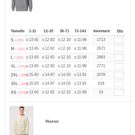
Tamaño
1-11
12-35
36-71
72-143
144-287
Inventario
288 +
Qty.
Más
+
13.65
12.82
12.10
11.99
11.79
1713
11.68
S
$
$
$
$
$
$
(-21%)
+
13.65
12.82
12.10
11.99
11.79
2571
11.68
M
$
$
$
$
$
$
(-21%)
+
13.65
12.82
12.10
11.99
11.79
2983
11.68
L
$
$
$
$
$
$
(-21%)
+
13.65
12.82
12.10
11.99
11.79
2771
11.68
XL
$
$
$
$
$
$
(-21%)
+
15.83
14.87
14.03
13.91
13.67
2078
13.55
2XL
$
$
$
$
$
$
(-30%)
+
15.83
14.87
14.03
13.91
13.67
618
13.55
3XL
$
$
$
$
$
$
(-30%)
+
13.65
12.82
12.10
11.99
11.79
24
11.68
XS
$
$
$
$
$
$
(-21%)
Hueso