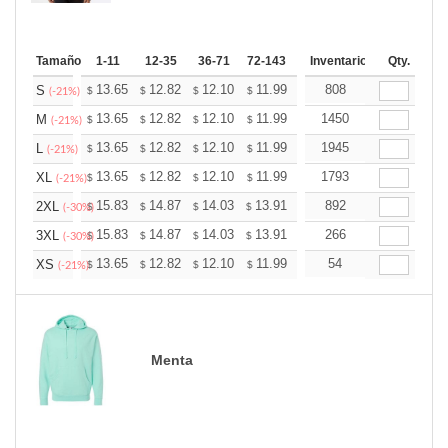
Tamaño
1-11
12-35
36-71
72-143
144-287
Inventario
288 +
Qty.
Más
+
13.65
12.82
12.10
11.99
11.79
808
11.68
S
$
$
$
$
$
$
(-21%)
+
13.65
12.82
12.10
11.99
11.79
1450
11.68
M
$
$
$
$
$
$
(-21%)
+
13.65
12.82
12.10
11.99
11.79
1945
11.68
L
$
$
$
$
$
$
(-21%)
+
13.65
12.82
12.10
11.99
11.79
1793
11.68
XL
$
$
$
$
$
$
(-21%)
+
15.83
14.87
14.03
13.91
13.67
892
13.55
2XL
$
$
$
$
$
$
(-30%)
+
15.83
14.87
14.03
13.91
13.67
266
13.55
3XL
$
$
$
$
$
$
(-30%)
+
13.65
12.82
12.10
11.99
11.79
54
11.68
XS
$
$
$
$
$
$
(-21%)
Menta