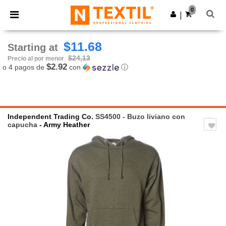
×
App de Ntextil
0
Descargar app
|
¡Mejores precios en app!
$11.68
Starting at
$24,13
Precio al por menor
$2.92
o 4 pagos de
con
ⓘ
Independent Trading Co.
SS4500 - Buzo liviano con
capucha
- Army Heather
Previous
Next