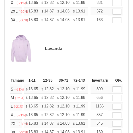
+
13.65
12.82
12.10
11.99
11.79
831
11.68
XL
$
$
$
$
$
$
(-21%)
+
15.83
14.87
14.03
13.91
13.67
372
13.55
2XL
$
$
$
$
$
$
(-30%)
+
15.83
14.87
14.03
13.91
13.67
163
13.55
3XL
$
$
$
$
$
$
(-30%)
Lavanda
Tamaño
1-11
12-35
36-71
72-143
144-287
Inventario
288 +
Qty.
Más
+
13.65
12.82
12.10
11.99
11.79
309
11.68
S
$
$
$
$
$
$
(-21%)
+
13.65
12.82
12.10
11.99
11.79
656
11.68
M
$
$
$
$
$
$
(-21%)
+
13.65
12.82
12.10
11.99
11.79
1136
11.68
L
$
$
$
$
$
$
(-21%)
+
13.65
12.82
12.10
11.99
11.79
857
11.68
XL
$
$
$
$
$
$
(-21%)
+
15.83
14.87
14.03
13.91
13.67
545
13.55
2XL
$
$
$
$
$
$
(-30%)
+
15.83
14.87
14.03
13.91
13.67
139
13.55
3XL
$
$
$
$
$
$
(-30%)