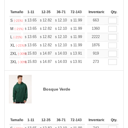
Tamaño
1-11
12-35
36-71
72-143
144-287
Inventario
288 +
Qty.
Más
+
13.65
12.82
12.10
11.99
11.79
663
11.68
S
$
$
$
$
$
$
(-21%)
+
13.65
12.82
12.10
11.99
11.79
1360
11.68
M
$
$
$
$
$
$
(-21%)
+
13.65
12.82
12.10
11.99
11.79
2222
11.68
L
$
$
$
$
$
$
(-21%)
+
13.65
12.82
12.10
11.99
11.79
1876
11.68
XL
$
$
$
$
$
$
(-21%)
+
15.83
14.87
14.03
13.91
13.67
919
13.55
2XL
$
$
$
$
$
$
(-30%)
+
15.83
14.87
14.03
13.91
13.67
273
13.55
3XL
$
$
$
$
$
$
(-30%)
Bosque Verde
Tamaño
1-11
12-35
36-71
72-143
144-287
Inventario
288 +
Qty.
Más