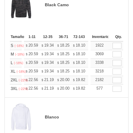
Black Camo
Tamaño
1-11
12-35
36-71
72-143
144-287
Inventario
288 +
Qty.
Más
+
20.59
19.34
18.25
18.10
17.78
1922
17.63
S
$
$
$
$
$
$
(-18%)
+
20.59
19.34
18.25
18.10
17.78
3069
17.63
M
$
$
$
$
$
$
(-18%)
+
20.59
19.34
18.25
18.10
17.78
3338
17.63
L
$
$
$
$
$
$
(-18%)
+
20.59
19.34
18.25
18.10
17.78
3218
17.63
XL
$
$
$
$
$
$
(-18%)
+
22.56
21.19
20.00
19.82
19.48
2182
19.31
2XL
$
$
$
$
$
$
(-22%)
+
22.56
21.19
20.00
19.82
19.48
577
19.31
3XL
$
$
$
$
$
$
(-22%)
Blanco