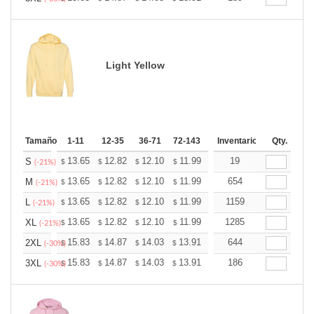
Light Yellow
Tamaño
1-11
12-35
36-71
72-143
144-287
Inventario
288 +
Qty.
Más
+
13.65
12.82
12.10
11.99
11.79
19
11.68
S
$
$
$
$
$
$
(-21%)
+
13.65
12.82
12.10
11.99
11.79
654
11.68
M
$
$
$
$
$
$
(-21%)
+
13.65
12.82
12.10
11.99
11.79
1159
11.68
L
$
$
$
$
$
$
(-21%)
+
13.65
12.82
12.10
11.99
11.79
1285
11.68
XL
$
$
$
$
$
$
(-21%)
+
15.83
14.87
14.03
13.91
13.67
644
13.55
2XL
$
$
$
$
$
$
(-30%)
+
15.83
14.87
14.03
13.91
13.67
186
13.55
3XL
$
$
$
$
$
$
(-30%)