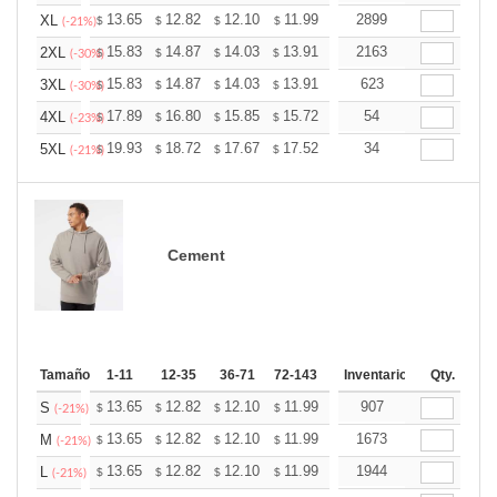
+
13.65
12.82
12.10
11.99
11.79
2899
11.68
XL
$
$
$
$
$
$
(-21%)
+
15.83
14.87
14.03
13.91
13.67
2163
13.55
2XL
$
$
$
$
$
$
(-30%)
+
15.83
14.87
14.03
13.91
13.67
623
13.55
3XL
$
$
$
$
$
$
(-30%)
+
17.89
16.80
15.85
15.72
15.45
54
15.31
4XL
$
$
$
$
$
$
(-23%)
+
19.93
18.72
17.67
17.52
17.21
34
17.06
5XL
$
$
$
$
$
$
(-21%)
Cement
Tamaño
1-11
12-35
36-71
72-143
144-287
Inventario
288 +
Qty.
Más
+
13.65
12.82
12.10
11.99
11.79
907
11.68
S
$
$
$
$
$
$
(-21%)
+
13.65
12.82
12.10
11.99
11.79
1673
11.68
M
$
$
$
$
$
$
(-21%)
+
13.65
12.82
12.10
11.99
11.79
1944
11.68
L
$
$
$
$
$
$
(-21%)