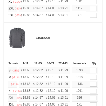
+
13.65
12.82
12.10
11.99
11.79
1801
11.68
XL
$
$
$
$
$
$
(-21%)
+
15.83
14.87
14.03
13.91
13.67
1119
13.55
2XL
$
$
$
$
$
$
(-30%)
+
15.83
14.87
14.03
13.91
13.67
351
13.55
3XL
$
$
$
$
$
$
(-30%)
Charcoal
Tamaño
1-11
12-35
36-71
72-143
144-287
Inventario
288 +
Qty.
Más
+
13.65
12.82
12.10
11.99
11.79
1098
11.68
S
$
$
$
$
$
$
(-21%)
+
13.65
12.82
12.10
11.99
11.79
1318
11.68
M
$
$
$
$
$
$
(-21%)
+
13.65
12.82
12.10
11.99
11.79
1136
11.68
L
$
$
$
$
$
$
(-21%)
+
13.65
12.82
12.10
11.99
11.79
1011
11.68
XL
$
$
$
$
$
$
(-21%)
+
15.83
14.87
14.03
13.91
13.67
326
13.55
2XL
$
$
$
$
$
$
(-30%)
+
15.83
14.87
14.03
13.91
13.67
171
13.55
3XL
$
$
$
$
$
$
(-30%)