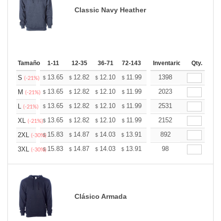
Classic Navy Heather
Tamaño
1-11
12-35
36-71
72-143
144-287
Inventario
288 +
Qty.
Más
+
13.65
12.82
12.10
11.99
11.79
1398
11.68
S
$
$
$
$
$
$
(-21%)
+
13.65
12.82
12.10
11.99
11.79
2023
11.68
M
$
$
$
$
$
$
(-21%)
+
13.65
12.82
12.10
11.99
11.79
2531
11.68
L
$
$
$
$
$
$
(-21%)
+
13.65
12.82
12.10
11.99
11.79
2152
11.68
XL
$
$
$
$
$
$
(-21%)
+
15.83
14.87
14.03
13.91
13.67
892
13.55
2XL
$
$
$
$
$
$
(-30%)
+
15.83
14.87
14.03
13.91
13.67
98
13.55
3XL
$
$
$
$
$
$
(-30%)
Clásico Armada