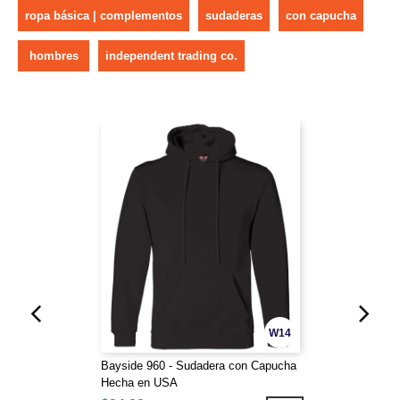
ropa básica | complementos
sudaderas
con capucha
hombres
independent trading co.
W14
Bayside 960 - Sudadera con Capucha
Hecha en USA