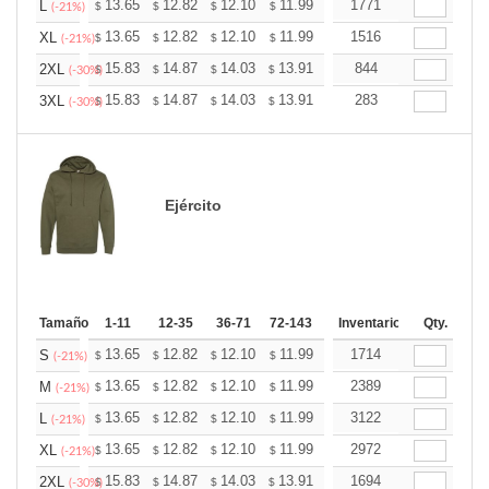
+
13.65
12.82
12.10
11.99
11.79
1771
11.68
L
$
$
$
$
$
$
(-21%)
+
13.65
12.82
12.10
11.99
11.79
1516
11.68
XL
$
$
$
$
$
$
(-21%)
+
15.83
14.87
14.03
13.91
13.67
844
13.55
2XL
$
$
$
$
$
$
(-30%)
+
15.83
14.87
14.03
13.91
13.67
283
13.55
3XL
$
$
$
$
$
$
(-30%)
Ejército
Tamaño
1-11
12-35
36-71
72-143
144-287
Inventario
288 +
Qty.
Más
+
13.65
12.82
12.10
11.99
11.79
1714
11.68
S
$
$
$
$
$
$
(-21%)
+
13.65
12.82
12.10
11.99
11.79
2389
11.68
M
$
$
$
$
$
$
(-21%)
+
13.65
12.82
12.10
11.99
11.79
3122
11.68
L
$
$
$
$
$
$
(-21%)
+
13.65
12.82
12.10
11.99
11.79
2972
11.68
XL
$
$
$
$
$
$
(-21%)
+
15.83
14.87
14.03
13.91
13.67
1694
13.55
2XL
$
$
$
$
$
$
(-30%)