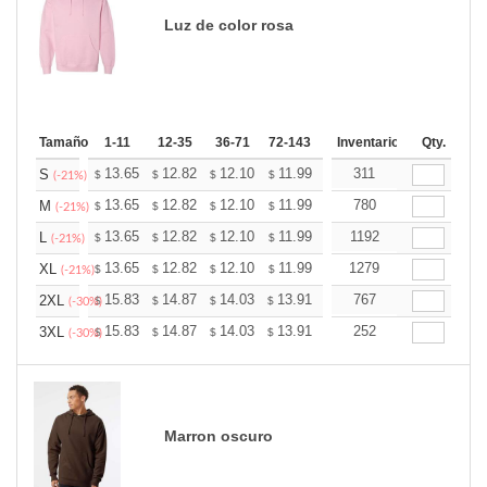
Luz de color rosa
Tamaño
1-11
12-35
36-71
72-143
144-287
Inventario
288 +
Qty.
Más
+
13.65
12.82
12.10
11.99
11.79
311
11.68
S
$
$
$
$
$
$
(-21%)
+
13.65
12.82
12.10
11.99
11.79
780
11.68
M
$
$
$
$
$
$
(-21%)
+
13.65
12.82
12.10
11.99
11.79
1192
11.68
L
$
$
$
$
$
$
(-21%)
+
13.65
12.82
12.10
11.99
11.79
1279
11.68
XL
$
$
$
$
$
$
(-21%)
+
15.83
14.87
14.03
13.91
13.67
767
13.55
2XL
$
$
$
$
$
$
(-30%)
+
15.83
14.87
14.03
13.91
13.67
252
13.55
3XL
$
$
$
$
$
$
(-30%)
Marron oscuro