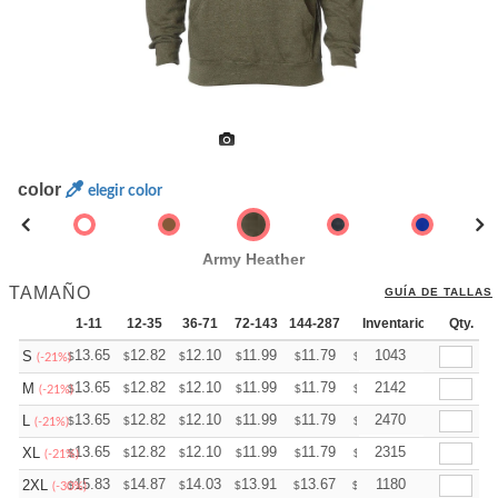
color
elegir color
Army Heather
TAMAÑO
GUÍA DE TALLAS
1-11
12-35
36-71
72-143
144-287
288 +
Inventario
Más
Qty.
+
13.65
12.82
12.10
11.99
11.79
11.68
1043
S
$
$
$
$
$
$
(-21%)
+
13.65
12.82
12.10
11.99
11.79
11.68
2142
M
$
$
$
$
$
$
(-21%)
+
13.65
12.82
12.10
11.99
11.79
11.68
2470
L
$
$
$
$
$
$
(-21%)
+
13.65
12.82
12.10
11.99
11.79
11.68
2315
XL
$
$
$
$
$
$
(-21%)
+
15.83
14.87
14.03
13.91
13.67
13.55
1180
2XL
$
$
$
$
$
$
(-30%)