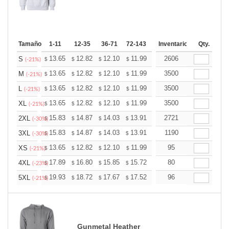
Tamaño
1-11
12-35
36-71
72-143
144-287
Inventario
288 +
Qty.
Más
+
13.65
12.82
12.10
11.99
11.79
2606
11.68
S
$
$
$
$
$
$
(-21%)
+
13.65
12.82
12.10
11.99
11.79
3500
11.68
M
$
$
$
$
$
$
(-21%)
+
13.65
12.82
12.10
11.99
11.79
3500
11.68
L
$
$
$
$
$
$
(-21%)
+
13.65
12.82
12.10
11.99
11.79
3500
11.68
XL
$
$
$
$
$
$
(-21%)
+
15.83
14.87
14.03
13.91
13.67
2721
13.55
2XL
$
$
$
$
$
$
(-30%)
+
15.83
14.87
14.03
13.91
13.67
1190
13.55
3XL
$
$
$
$
$
$
(-30%)
+
13.65
12.82
12.10
11.99
11.79
95
11.68
XS
$
$
$
$
$
$
(-21%)
+
17.89
16.80
15.85
15.72
15.45
80
15.31
4XL
$
$
$
$
$
$
(-23%)
+
19.93
18.72
17.67
17.52
17.21
96
17.06
5XL
$
$
$
$
$
$
(-21%)
Gunmetal Heather