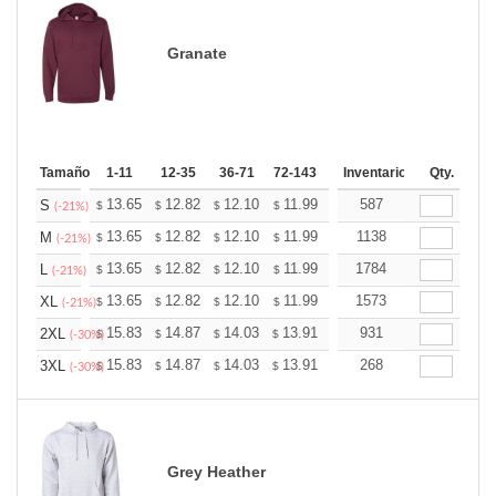
Granate
Tamaño
1-11
12-35
36-71
72-143
144-287
Inventario
288 +
Qty.
Más
+
13.65
12.82
12.10
11.99
11.79
587
11.68
S
$
$
$
$
$
$
(-21%)
+
13.65
12.82
12.10
11.99
11.79
1138
11.68
M
$
$
$
$
$
$
(-21%)
+
13.65
12.82
12.10
11.99
11.79
1784
11.68
L
$
$
$
$
$
$
(-21%)
+
13.65
12.82
12.10
11.99
11.79
1573
11.68
XL
$
$
$
$
$
$
(-21%)
+
15.83
14.87
14.03
13.91
13.67
931
13.55
2XL
$
$
$
$
$
$
(-30%)
+
15.83
14.87
14.03
13.91
13.67
268
13.55
3XL
$
$
$
$
$
$
(-30%)
Grey Heather