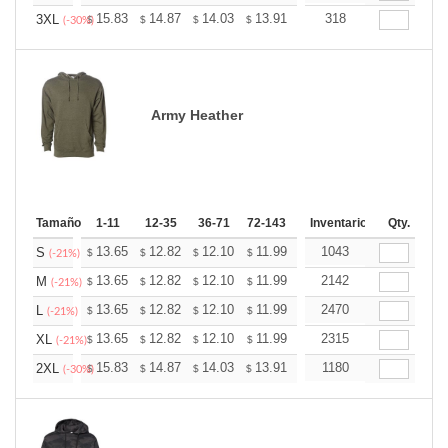
+
15.83
14.87
14.03
13.91
13.67
318
13.55
3XL
$
$
$
$
$
$
(-30%)
Army Heather
Tamaño
1-11
12-35
36-71
72-143
144-287
Inventario
288 +
Qty.
Más
+
13.65
12.82
12.10
11.99
11.79
1043
11.68
S
$
$
$
$
$
$
(-21%)
+
13.65
12.82
12.10
11.99
11.79
2142
11.68
M
$
$
$
$
$
$
(-21%)
+
13.65
12.82
12.10
11.99
11.79
2470
11.68
L
$
$
$
$
$
$
(-21%)
+
13.65
12.82
12.10
11.99
11.79
2315
11.68
XL
$
$
$
$
$
$
(-21%)
+
15.83
14.87
14.03
13.91
13.67
1180
13.55
2XL
$
$
$
$
$
$
(-30%)