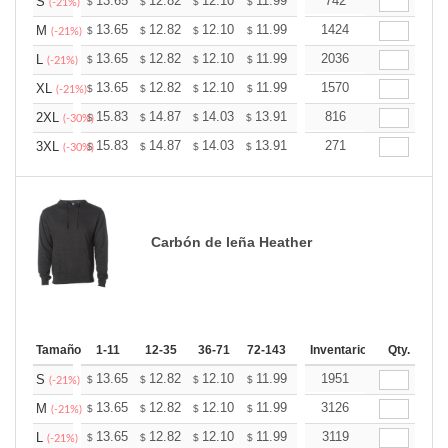
+
13.65
12.82
12.10
11.99
11.79
742
11.68
S
$
$
$
$
$
$
(-21%)
+
13.65
12.82
12.10
11.99
11.79
1424
11.68
M
$
$
$
$
$
$
(-21%)
+
13.65
12.82
12.10
11.99
11.79
2036
11.68
L
$
$
$
$
$
$
(-21%)
+
13.65
12.82
12.10
11.99
11.79
1570
11.68
XL
$
$
$
$
$
$
(-21%)
+
15.83
14.87
14.03
13.91
13.67
816
13.55
2XL
$
$
$
$
$
$
(-30%)
+
15.83
14.87
14.03
13.91
13.67
271
13.55
3XL
$
$
$
$
$
$
(-30%)
Carbón de leña Heather
Tamaño
1-11
12-35
36-71
72-143
144-287
Inventario
288 +
Qty.
Más
+
13.65
12.82
12.10
11.99
11.79
1951
11.68
S
$
$
$
$
$
$
(-21%)
+
13.65
12.82
12.10
11.99
11.79
3126
11.68
M
$
$
$
$
$
$
(-21%)
+
13.65
12.82
12.10
11.99
11.79
3119
11.68
L
$
$
$
$
$
$
(-21%)