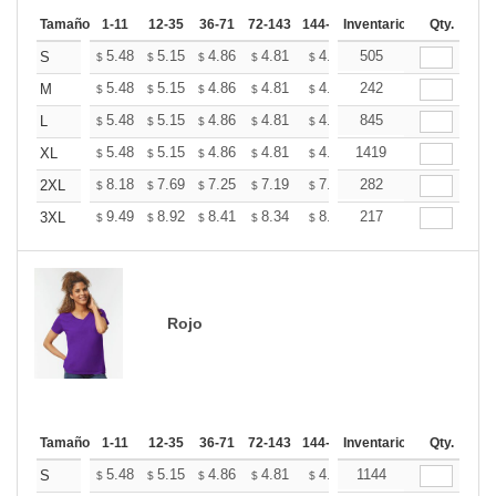
Tamaño
1-11
12-35
36-71
72-143
144-287
Inventario
288 +
Más
Qty.
+
5.48
5.15
4.86
4.81
4.73
505
4.69
S
$
$
$
$
$
$
+
5.48
5.15
4.86
4.81
4.73
242
4.69
M
$
$
$
$
$
$
+
5.48
5.15
4.86
4.81
4.73
845
4.69
L
$
$
$
$
$
$
+
5.48
5.15
4.86
4.81
4.73
1419
4.69
XL
$
$
$
$
$
$
+
8.18
7.69
7.25
7.19
7.07
282
7.01
2XL
$
$
$
$
$
$
+
9.49
8.92
8.41
8.34
8.20
217
8.12
3XL
$
$
$
$
$
$
Rojo
Tamaño
1-11
12-35
36-71
72-143
144-287
Inventario
288 +
Más
Qty.
+
5.48
5.15
4.86
4.81
4.73
1144
4.69
S
$
$
$
$
$
$