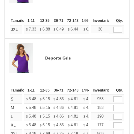
Tamaño
1-11
12-35
36-71
72-143
144-287
Inventario
288 +
Más
Qty.
+
7.33
6.88
6.49
6.44
6.33
30
6.27
3XL
$
$
$
$
$
$
Deporte Gris
Tamaño
1-11
12-35
36-71
72-143
144-287
Inventario
288 +
Más
Qty.
+
5.48
5.15
4.86
4.81
4.73
953
4.69
S
$
$
$
$
$
$
+
5.48
5.15
4.86
4.81
4.73
183
4.69
M
$
$
$
$
$
$
+
5.48
5.15
4.86
4.81
4.73
190
4.69
L
$
$
$
$
$
$
+
5.48
5.15
4.86
4.81
4.73
177
4.69
XL
$
$
$
$
$
$
8.18
7.69
7.25
7.19
7.07
809
7.01
2XL
$
$
$
$
$
$