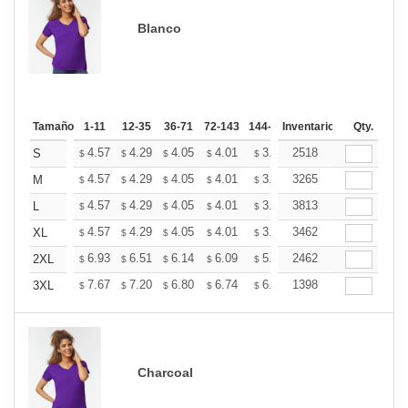
Blanco
Tamaño
1-11
12-35
36-71
72-143
144-287
Inventario
288 +
Más
Qty.
+
4.57
4.29
4.05
4.01
3.94
2518
3.91
S
$
$
$
$
$
$
+
4.57
4.29
4.05
4.01
3.94
3265
3.91
M
$
$
$
$
$
$
+
4.57
4.29
4.05
4.01
3.94
3813
3.91
L
$
$
$
$
$
$
+
4.57
4.29
4.05
4.01
3.94
3462
3.91
XL
$
$
$
$
$
$
+
6.93
6.51
6.14
6.09
5.99
2462
5.93
2XL
$
$
$
$
$
$
+
7.67
7.20
6.80
6.74
6.62
1398
6.57
3XL
$
$
$
$
$
$
Charcoal