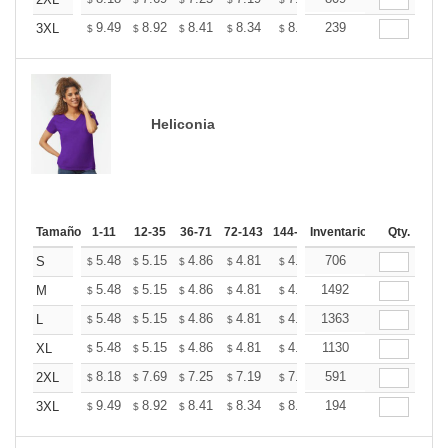
+
+
9.49
8.92
8.41
8.34
8.20
239
8.12
3XL
$
$
$
$
$
$
Heliconia
Tamaño
1-11
12-35
36-71
72-143
144-287
Inventario
288 +
Más
Qty.
+
5.48
5.15
4.86
4.81
4.73
706
4.69
S
$
$
$
$
$
$
+
5.48
5.15
4.86
4.81
4.73
1492
4.69
M
$
$
$
$
$
$
+
5.48
5.15
4.86
4.81
4.73
1363
4.69
L
$
$
$
$
$
$
+
5.48
5.15
4.86
4.81
4.73
1130
4.69
XL
$
$
$
$
$
$
+
8.18
7.69
7.25
7.19
7.07
591
7.01
2XL
$
$
$
$
$
$
+
9.49
8.92
8.41
8.34
8.20
194
8.12
3XL
$
$
$
$
$
$