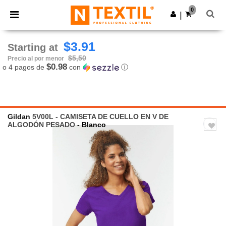
×
App de Ntextil
0
Descargar app
|
¡Mejores precios en app!
$3.91
Starting at
$5,50
Precio al por menor
$0.98
o 4 pagos de
con
ⓘ
Gildan
5V00L - CAMISETA DE CUELLO EN V DE
ALGODÓN PESADO
- Blanco
Previous
Next