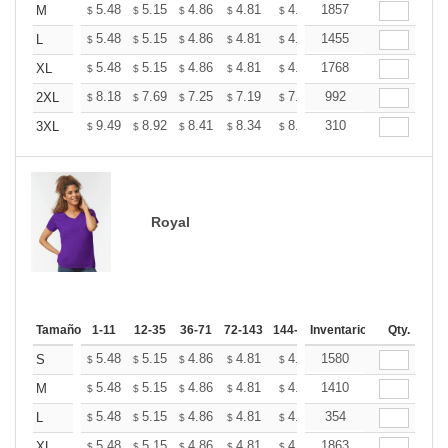
+
5.48
5.15
4.86
4.81
4.73
1857
4.69
M
$
$
$
$
$
$
+
5.48
5.15
4.86
4.81
4.73
1455
4.69
L
$
$
$
$
$
$
+
5.48
5.15
4.86
4.81
4.73
1768
4.69
XL
$
$
$
$
$
$
+
8.18
7.69
7.25
7.19
7.07
992
7.01
2XL
$
$
$
$
$
$
+
9.49
8.92
8.41
8.34
8.20
310
8.12
3XL
$
$
$
$
$
$
Royal
Tamaño
1-11
12-35
36-71
72-143
144-287
Inventario
288 +
Más
Qty.
+
5.48
5.15
4.86
4.81
4.73
1580
4.69
S
$
$
$
$
$
$
+
5.48
5.15
4.86
4.81
4.73
1410
4.69
M
$
$
$
$
$
$
+
5.48
5.15
4.86
4.81
4.73
354
4.69
L
$
$
$
$
$
$
+
5.48
5.15
4.86
4.81
4.73
1863
4.69
XL
$
$
$
$
$
$