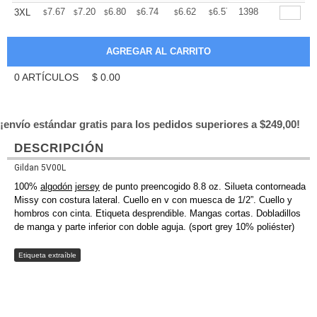
+
7.67
7.20
6.80
6.74
6.62
6.57
1398
3XL
$
$
$
$
$
$
0
ARTÍCULOS
$
0.00
¡envío estándar gratis para los pedidos superiores a $249,00!
DESCRIPCIÓN
Gildan 5V00L
100%
algodón
jersey
de punto preencogido 8.8 oz. Silueta contorneada
Missy con costura lateral. Cuello en v con muesca de 1/2”. Cuello y
hombros con cinta. Etiqueta desprendible. Mangas cortas. Dobladillos
de manga y parte inferior con doble aguja. (sport grey 10% poliéster)
Etiqueta extraíble