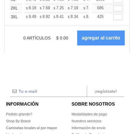
+
8.18
7.69
7.25
7.19
7.07
685
7.01
2XL
$
$
$
$
$
$
+
9.49
8.92
8.41
8.34
8.20
425
8.12
3XL
$
$
$
$
$
$
0
ARTÍCULOS
$
0.00
¡regístrate!
INFORMACIÓN
SOBRE NOSOTROS
Pedido grande?
Modalidades de pago
Shop By Brand
Nuestros servicios
Camisetas locales al por mayor
Información de envío