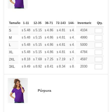
Tamaño
1-11
12-35
36-71
72-143
144-287
Inventario
288 +
Más
Qty.
+
5.48
5.15
4.86
4.81
4.73
4104
4.69
S
$
$
$
$
$
$
+
5.48
5.15
4.86
4.81
4.73
4990
4.69
M
$
$
$
$
$
$
+
5.48
5.15
4.86
4.81
4.73
5000
4.69
L
$
$
$
$
$
$
+
5.48
5.15
4.86
4.81
4.73
4784
4.69
XL
$
$
$
$
$
$
+
8.18
7.69
7.25
7.19
7.07
4597
7.01
2XL
$
$
$
$
$
$
+
9.49
8.92
8.41
8.34
8.20
2030
8.12
3XL
$
$
$
$
$
$
Púrpura