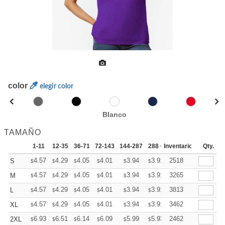
color
elegir color
Blanco
TAMAÑO
1-11
12-35
36-71
72-143
144-287
288 +
Inventario
Más
Qty.
+
4.57
4.29
4.05
4.01
3.94
3.91
2518
S
$
$
$
$
$
$
+
4.57
4.29
4.05
4.01
3.94
3.91
3265
M
$
$
$
$
$
$
+
4.57
4.29
4.05
4.01
3.94
3.91
3813
L
$
$
$
$
$
$
+
4.57
4.29
4.05
4.01
3.94
3.91
3462
XL
$
$
$
$
$
$
+
6.93
6.51
6.14
6.09
5.99
5.93
2462
2XL
$
$
$
$
$
$