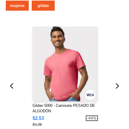
mujeres
gildan
W14
Gildan 5000 - Camiseta PESADO DE
ALGODÓN
$2,53
-44%
$4,48