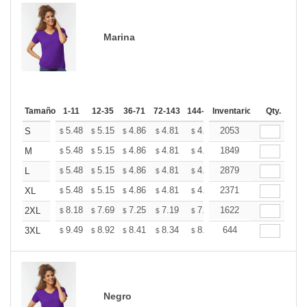
Marina
Tamaño
1-11
12-35
36-71
72-143
144-287
Inventario
288 +
Más
Qty.
+
5.48
5.15
4.86
4.81
4.73
2053
4.69
S
$
$
$
$
$
$
+
5.48
5.15
4.86
4.81
4.73
1849
4.69
M
$
$
$
$
$
$
+
5.48
5.15
4.86
4.81
4.73
2879
4.69
L
$
$
$
$
$
$
+
5.48
5.15
4.86
4.81
4.73
2371
4.69
XL
$
$
$
$
$
$
+
8.18
7.69
7.25
7.19
7.07
1622
7.01
2XL
$
$
$
$
$
$
+
9.49
8.92
8.41
8.34
8.20
644
8.12
3XL
$
$
$
$
$
$
Negro