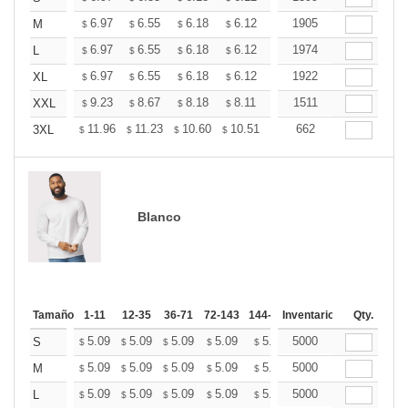
+
6.97
6.55
6.18
6.12
6.02
1905
5.97
M
$
$
$
$
$
$
+
6.97
6.55
6.18
6.12
6.02
1974
5.97
L
$
$
$
$
$
$
+
6.97
6.55
6.18
6.12
6.02
1922
5.97
XL
$
$
$
$
$
$
+
9.23
8.67
8.18
8.11
7.97
1511
7.90
XXL
$
$
$
$
$
$
+
11.96
11.23
10.60
10.51
10.33
662
10.24
3XL
$
$
$
$
$
$
Blanco
Tamaño
1-11
12-35
36-71
72-143
144-287
Inventario
288 +
Más
Qty.
+
5.09
5.09
5.09
5.09
5.09
5000
5.09
S
$
$
$
$
$
$
+
5.09
5.09
5.09
5.09
5.09
5000
5.09
M
$
$
$
$
$
$
+
5.09
5.09
5.09
5.09
5.09
5000
5.09
L
$
$
$
$
$
$