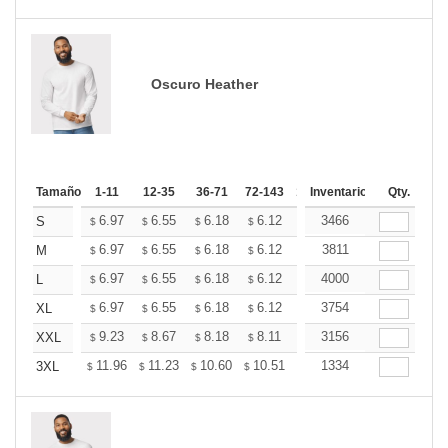
Oscuro Heather
Tamaño
1-11
12-35
36-71
72-143
144-287
Inventario
288 +
Qty.
Más
+
6.97
6.55
6.18
6.12
6.02
3466
5.97
S
$
$
$
$
$
$
+
6.97
6.55
6.18
6.12
6.02
3811
5.97
M
$
$
$
$
$
$
+
6.97
6.55
6.18
6.12
6.02
4000
5.97
L
$
$
$
$
$
$
+
6.97
6.55
6.18
6.12
6.02
3754
5.97
XL
$
$
$
$
$
$
+
9.23
8.67
8.18
8.11
7.97
3156
7.90
XXL
$
$
$
$
$
$
+
11.96
11.23
10.60
10.51
10.33
1334
10.24
3XL
$
$
$
$
$
$