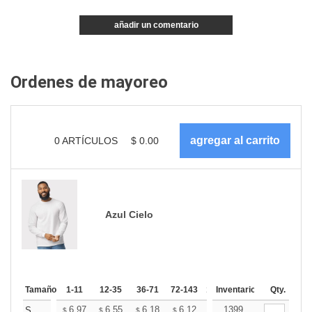
añadir un comentario
Ordenes de mayoreo
0
ARTÍCULOS
$
0.00
Azul Cielo
Tamaño
1-11
12-35
36-71
72-143
144-287
Inventario
288 +
Qty.
Más
+
6.97
6.55
6.18
6.12
6.02
1399
5.97
S
$
$
$
$
$
$