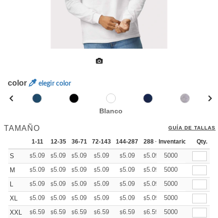
color
elegir color
Blanco
TAMAÑO
GUÍA DE TALLAS
1-11
12-35
36-71
72-143
144-287
288 +
Inventario
Más
Qty.
+
5.09
5.09
5.09
5.09
5.09
5.09
5000
S
$
$
$
$
$
$
+
5.09
5.09
5.09
5.09
5.09
5.09
5000
M
$
$
$
$
$
$
+
5.09
5.09
5.09
5.09
5.09
5.09
5000
L
$
$
$
$
$
$
+
5.09
5.09
5.09
5.09
5.09
5.09
5000
XL
$
$
$
$
$
$
+
6.59
6.59
6.59
6.59
6.59
6.59
5000
XXL
$
$
$
$
$
$