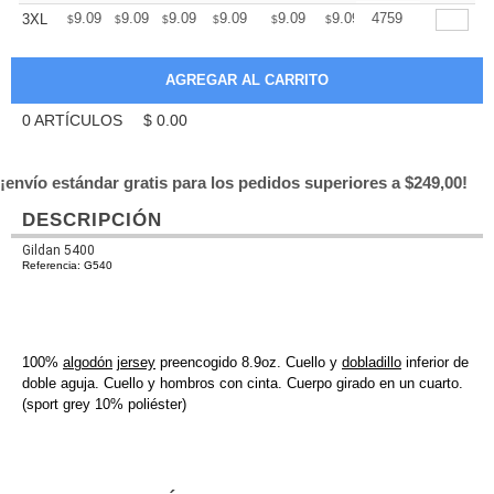
+
9.09
9.09
9.09
9.09
9.09
9.09
4759
3XL
$
$
$
$
$
$
0
ARTÍCULOS
$
0.00
¡envío estándar gratis para los pedidos superiores a $249,00!
DESCRIPCIÓN
Gildan 5400
Referencia: G540
100%
algodón
jersey
preencogido 8.9oz. Cuello y
dobladillo
inferior de
doble aguja. Cuello y hombros con cinta. Cuerpo girado en un cuarto.
(sport grey 10% poliéster)