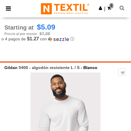
×
App de Ntextil
0
Descargar app
|
¡Mejores precios en app!
$5.09
Starting at
$7,38
Precio al por menor
$1.27
o 4 pagos de
con
ⓘ
Gildan
5400 - algodón resistente L / S
- Blanco
Previous
Next