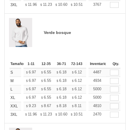
+
11.96
11.23
10.60
10.51
10.33
3767
10.24
3XL
$
$
$
$
$
$
Verde bosque
Tamaño
1-11
12-35
36-71
72-143
144-287
Inventario
288 +
Qty.
Más
+
6.97
6.55
6.18
6.12
6.02
4487
5.97
S
$
$
$
$
$
$
+
6.97
6.55
6.18
6.12
6.02
4934
5.97
M
$
$
$
$
$
$
+
6.97
6.55
6.18
6.12
6.02
5000
5.97
L
$
$
$
$
$
$
+
6.97
6.55
6.18
6.12
6.02
5000
5.97
XL
$
$
$
$
$
$
+
9.23
8.67
8.18
8.11
7.97
4810
7.90
XXL
$
$
$
$
$
$
+
11.96
11.23
10.60
10.51
10.33
2470
10.24
3XL
$
$
$
$
$
$