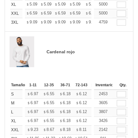
+
5.09
5.09
5.09
5.09
5.09
5000
5.09
XL
$
$
$
$
$
$
+
6.59
6.59
6.59
6.59
6.59
5000
6.59
XXL
$
$
$
$
$
$
+
9.09
9.09
9.09
9.09
9.09
4759
9.09
3XL
$
$
$
$
$
$
Cardenal rojo
Tamaño
1-11
12-35
36-71
72-143
144-287
Inventario
288 +
Qty.
Más
+
6.97
6.55
6.18
6.12
6.02
2453
5.97
S
$
$
$
$
$
$
+
6.97
6.55
6.18
6.12
6.02
3605
5.97
M
$
$
$
$
$
$
+
6.97
6.55
6.18
6.12
6.02
3807
5.97
L
$
$
$
$
$
$
+
6.97
6.55
6.18
6.12
6.02
3426
5.97
XL
$
$
$
$
$
$
+
9.23
8.67
8.18
8.11
7.97
2142
7.90
XXL
$
$
$
$
$
$