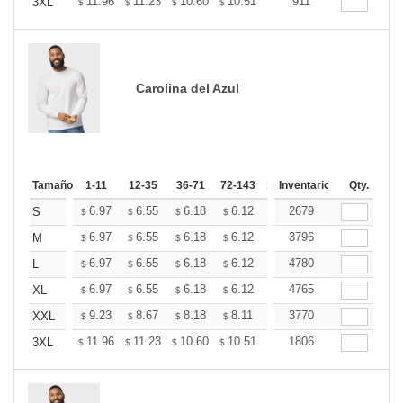
+
11.96
11.23
10.60
10.51
10.33
911
10.24
3XL
$
$
$
$
$
$
Carolina del Azul
Tamaño
1-11
12-35
36-71
72-143
144-287
Inventario
288 +
Qty.
Más
+
6.97
6.55
6.18
6.12
6.02
2679
5.97
S
$
$
$
$
$
$
+
6.97
6.55
6.18
6.12
6.02
3796
5.97
M
$
$
$
$
$
$
+
6.97
6.55
6.18
6.12
6.02
4780
5.97
L
$
$
$
$
$
$
+
6.97
6.55
6.18
6.12
6.02
4765
5.97
XL
$
$
$
$
$
$
+
9.23
8.67
8.18
8.11
7.97
3770
7.90
XXL
$
$
$
$
$
$
+
11.96
11.23
10.60
10.51
10.33
1806
10.24
3XL
$
$
$
$
$
$