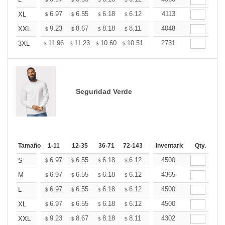
+
+
6.97
6.55
6.18
6.12
6.02
4113
5.97
XL
$
$
$
$
$
$
+
9.23
8.67
8.18
8.11
7.97
4048
7.90
XXL
$
$
$
$
$
$
+
11.96
11.23
10.60
10.51
10.33
2731
10.24
3XL
$
$
$
$
$
$
Seguridad Verde
Tamaño
1-11
12-35
36-71
72-143
144-287
Inventario
288 +
Qty.
Más
+
6.97
6.55
6.18
6.12
6.02
4500
5.97
S
$
$
$
$
$
$
+
6.97
6.55
6.18
6.12
6.02
4365
5.97
M
$
$
$
$
$
$
+
6.97
6.55
6.18
6.12
6.02
4500
5.97
L
$
$
$
$
$
$
+
6.97
6.55
6.18
6.12
6.02
4500
5.97
XL
$
$
$
$
$
$
+
9.23
8.67
8.18
8.11
7.97
4302
7.90
XXL
$
$
$
$
$
$