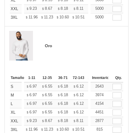
+
XL
$
$
$
$
$
$
+
9.23
8.67
8.18
8.11
7.97
5000
7.90
XXL
$
$
$
$
$
$
+
11.96
11.23
10.60
10.51
10.33
5000
10.24
3XL
$
$
$
$
$
$
Oro
Tamaño
1-11
12-35
36-71
72-143
144-287
Inventario
288 +
Qty.
Más
+
6.97
6.55
6.18
6.12
6.02
2643
5.97
S
$
$
$
$
$
$
+
6.97
6.55
6.18
6.12
6.02
3974
5.97
M
$
$
$
$
$
$
+
6.97
6.55
6.18
6.12
6.02
4154
5.97
L
$
$
$
$
$
$
+
6.97
6.55
6.18
6.12
6.02
4451
5.97
XL
$
$
$
$
$
$
+
9.23
8.67
8.18
8.11
7.97
2877
7.90
XXL
$
$
$
$
$
$
+
11.96
11.23
10.60
10.51
10.33
815
10.24
3XL
$
$
$
$
$
$