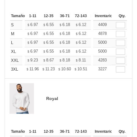
Tamaño
1-11
12-35
36-71
72-143
144-287
Inventario
288 +
Qty.
Más
+
6.97
6.55
6.18
6.12
6.02
4409
5.97
S
$
$
$
$
$
$
+
6.97
6.55
6.18
6.12
6.02
4878
5.97
M
$
$
$
$
$
$
+
6.97
6.55
6.18
6.12
6.02
5000
5.97
L
$
$
$
$
$
$
+
6.97
6.55
6.18
6.12
6.02
5000
5.97
XL
$
$
$
$
$
$
+
9.23
8.67
8.18
8.11
7.97
4283
7.90
XXL
$
$
$
$
$
$
+
11.96
11.23
10.60
10.51
10.33
3227
10.24
3XL
$
$
$
$
$
$
Royal
Tamaño
1-11
12-35
36-71
72-143
144-287
Inventario
288 +
Qty.
Más