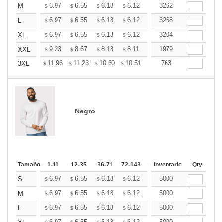
+
6.97
6.55
6.18
6.12
6.02
3262
5.97
M
$
$
$
$
$
$
+
6.97
6.55
6.18
6.12
6.02
3268
5.97
L
$
$
$
$
$
$
+
6.97
6.55
6.18
6.12
6.02
3204
5.97
XL
$
$
$
$
$
$
+
9.23
8.67
8.18
8.11
7.97
1979
7.90
XXL
$
$
$
$
$
$
+
11.96
11.23
10.60
10.51
10.33
763
10.24
3XL
$
$
$
$
$
$
Negro
Tamaño
1-11
12-35
36-71
72-143
144-287
Inventario
288 +
Qty.
Más
+
6.97
6.55
6.18
6.12
6.02
5000
5.97
S
$
$
$
$
$
$
+
6.97
6.55
6.18
6.12
6.02
5000
5.97
M
$
$
$
$
$
$
+
6.97
6.55
6.18
6.12
6.02
5000
5.97
L
$
$
$
$
$
$
6.97
6.55
6.18
6.12
6.02
5000
5.97