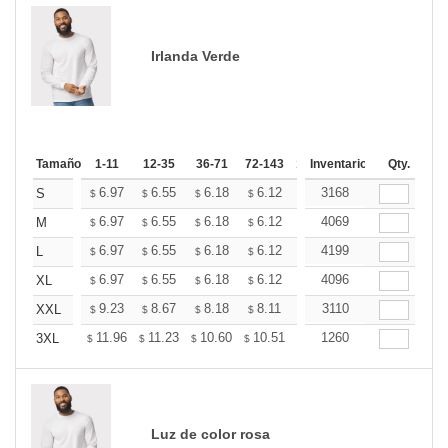
Irlanda Verde
Tamaño
1-11
12-35
36-71
72-143
144-287
Inventario
288 +
Qty.
Más
+
6.97
6.55
6.18
6.12
6.02
3168
5.97
S
$
$
$
$
$
$
+
6.97
6.55
6.18
6.12
6.02
4069
5.97
M
$
$
$
$
$
$
+
6.97
6.55
6.18
6.12
6.02
4199
5.97
L
$
$
$
$
$
$
+
6.97
6.55
6.18
6.12
6.02
4096
5.97
XL
$
$
$
$
$
$
+
9.23
8.67
8.18
8.11
7.97
3110
7.90
XXL
$
$
$
$
$
$
+
11.96
11.23
10.60
10.51
10.33
1260
10.24
3XL
$
$
$
$
$
$
Luz de color rosa