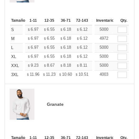
Tamaño
1-11
12-35
36-71
72-143
144-287
Inventario
288 +
Qty.
Más
+
6.97
6.55
6.18
6.12
6.02
5000
5.97
S
$
$
$
$
$
$
+
6.97
6.55
6.18
6.12
6.02
4972
5.97
M
$
$
$
$
$
$
+
6.97
6.55
6.18
6.12
6.02
5000
5.97
L
$
$
$
$
$
$
+
6.97
6.55
6.18
6.12
6.02
5000
5.97
XL
$
$
$
$
$
$
+
9.23
8.67
8.18
8.11
7.97
5000
7.90
XXL
$
$
$
$
$
$
+
11.96
11.23
10.60
10.51
10.33
4003
10.24
3XL
$
$
$
$
$
$
Granate
Tamaño
1-11
12-35
36-71
72-143
144-287
Inventario
288 +
Qty.
Más