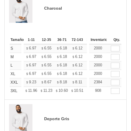
Charcoal
Tamaño
1-11
12-35
36-71
72-143
144-287
Inventario
288 +
Qty.
Más
+
6.97
6.55
6.18
6.12
6.02
2000
5.97
S
$
$
$
$
$
$
+
6.97
6.55
6.18
6.12
6.02
2000
5.97
M
$
$
$
$
$
$
+
6.97
6.55
6.18
6.12
6.02
2000
5.97
L
$
$
$
$
$
$
+
6.97
6.55
6.18
6.12
6.02
2000
5.97
XL
$
$
$
$
$
$
+
9.23
8.67
8.18
8.11
7.97
2384
7.90
XXL
$
$
$
$
$
$
+
11.96
11.23
10.60
10.51
10.33
908
10.24
3XL
$
$
$
$
$
$
Deporte Gris