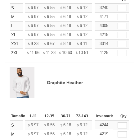
+
6.97
6.55
6.18
6.12
6.02
3240
5.97
S
$
$
$
$
$
$
+
6.97
6.55
6.18
6.12
6.02
4171
5.97
M
$
$
$
$
$
$
+
6.97
6.55
6.18
6.12
6.02
4305
5.97
L
$
$
$
$
$
$
+
6.97
6.55
6.18
6.12
6.02
4215
5.97
XL
$
$
$
$
$
$
+
9.23
8.67
8.18
8.11
7.97
3314
7.90
XXL
$
$
$
$
$
$
+
11.96
11.23
10.60
10.51
10.33
1125
10.24
3XL
$
$
$
$
$
$
Graphite Heather
Tamaño
1-11
12-35
36-71
72-143
144-287
Inventario
288 +
Qty.
Más
+
6.97
6.55
6.18
6.12
6.02
4244
5.97
S
$
$
$
$
$
$
+
6.97
6.55
6.18
6.12
6.02
4219
5.97
M
$
$
$
$
$
$