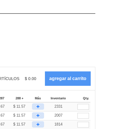
RTÍCULOS
$
0.00
287
288 +
Más
Inventario
Qty.
+
.67
$
11.57
2331
+
.67
$
11.57
2007
+
.67
$
11.57
1814