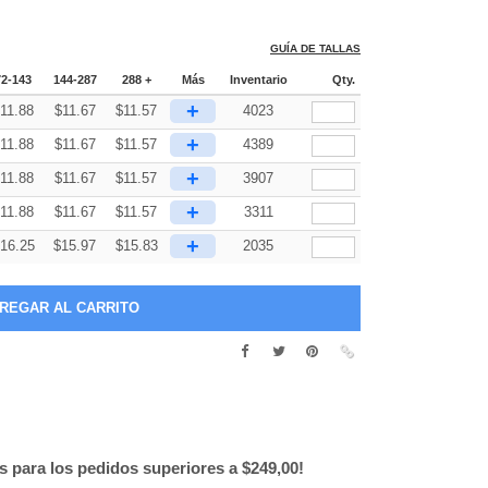
GUÍA DE TALLAS
72-143
144-287
288 +
Más
Inventario
Qty.
+
11.88
$
11.67
$
11.57
4023
+
11.88
$
11.67
$
11.57
4389
+
11.88
$
11.67
$
11.57
3907
+
11.88
$
11.67
$
11.57
3311
+
16.25
$
15.97
$
15.83
2035
is para los pedidos superiores a $249,00!