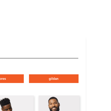
bres
gildan