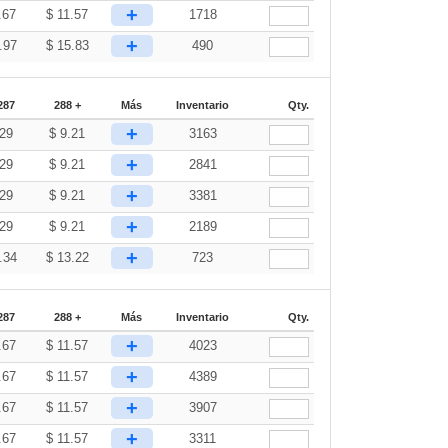
+
.67
$
11.57
1718
+
.97
$
15.83
490
287
288 +
Más
Inventario
Qty.
+
.29
$
9.21
3163
+
.29
$
9.21
2841
+
.29
$
9.21
3381
+
.29
$
9.21
2189
+
.34
$
13.22
723
287
288 +
Más
Inventario
Qty.
+
.67
$
11.57
4023
+
.67
$
11.57
4389
+
.67
$
11.57
3907
+
.67
$
11.57
3311