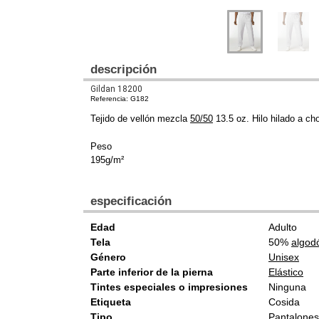
descripción
Gildan 18200
Referencia: G182
Tejido de vellón mezcla
50/50
13.5 oz. Hilo hilado a cho
Peso
195g/m²
especificación
Edad
Adulto
Tela
50%
algod
Género
Unisex
Parte inferior de la pierna
Elástico
Tintes especiales o impresiones
Ninguna
Etiqueta
Cosida
Tipo
Pantalones