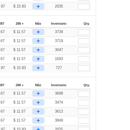
+
.97
$
15.83
2035
287
288 +
Más
Inventario
Qty.
+
.67
$
11.57
3739
+
.67
$
11.57
3719
+
.67
$
11.57
3047
+
.67
$
11.57
1693
+
.97
$
15.83
727
287
288 +
Más
Inventario
Qty.
+
.67
$
11.57
3698
+
.67
$
11.57
3474
+
.67
$
11.57
3613
+
.67
$
11.57
3849
+
.97
$
15.83
2025