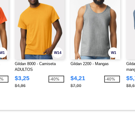
W1
W14
W1
Gildan 8000 - Camiseta
Gildan 2200 - Mangas
Gild
ADULTOS
mang
$3,25
$4,21
$5
4%
-40%
-40%
$4,96
$7,00
$8,6