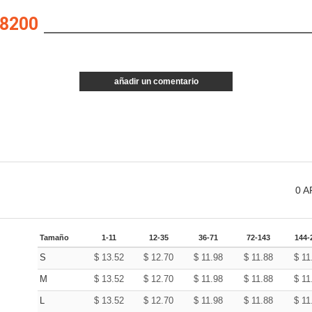
8200
añadir un comentario
0
A
Tamaño
1-11
12-35
36-71
72-143
144-
S
$
13.52
$
12.70
$
11.98
$
11.88
$
11
M
$
13.52
$
12.70
$
11.98
$
11.88
$
11
L
$
13.52
$
12.70
$
11.98
$
11.88
$
11