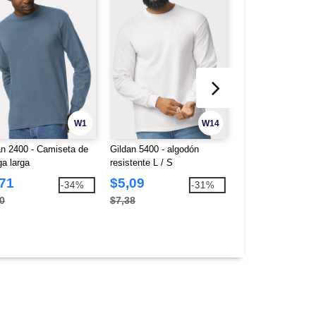
W1
W14
an 2400 - Camiseta de
Gildan 5400 - algodón
Gildan 12500 - 
a larga
resistente L / S
15,5 0z.
,71
$5,09
$17,70
-34%
-31%
0
$7,38
$27,42