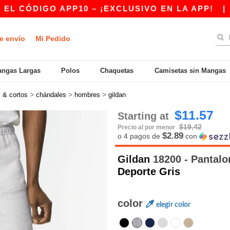
GO APP10 – ¡EXCLUSIVO EN LA APP!
|
¡NUES
e envío
Mi Pedido
ngas Largas
Polos
Chaquetas
Camisetas sin Mangas
>
>
>
s & cortos
chándales
hombres
gildan
$11.57
Starting at
$19,42
Precio al por menor
$2.89
o 4 pagos de
con
Gildan
18200 - Pantalo
Deporte Gris
color
elegir color