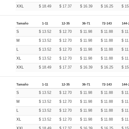
XXL
$
18.49
$
17.37
$
16.39
$
16.25
$
15
Tamaño
1-11
12-35
36-71
72-143
144-
S
$
13.52
$
12.70
$
11.98
$
11.88
$
11
M
$
13.52
$
12.70
$
11.98
$
11.88
$
11
L
$
13.52
$
12.70
$
11.98
$
11.88
$
11
XL
$
13.52
$
12.70
$
11.98
$
11.88
$
11
XXL
$
18.49
$
17.37
$
16.39
$
16.25
$
15
Tamaño
1-11
12-35
36-71
72-143
144-
S
$
13.52
$
12.70
$
11.98
$
11.88
$
11
M
$
13.52
$
12.70
$
11.98
$
11.88
$
11
L
$
13.52
$
12.70
$
11.98
$
11.88
$
11
XL
$
13.52
$
12.70
$
11.98
$
11.88
$
11
XXL
$
18.49
$
17.37
$
16.39
$
16.25
$
15