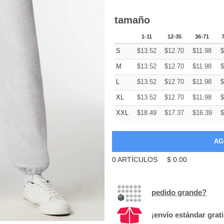
tamaño
1-11
12-35
36-71
S
$
13.52
$
12.70
$
11.98
$
M
$
13.52
$
12.70
$
11.98
$
L
$
13.52
$
12.70
$
11.98
$
XL
$
13.52
$
12.70
$
11.98
$
XXL
$
18.49
$
17.37
$
16.39
$
0
ARTÍCULOS
$
0.00
pedido grande?
¡envío estándar grat