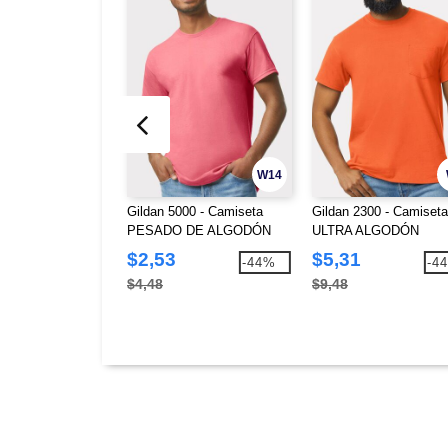
W14
Gildan 5000 - Camiseta
Gildan 2300 - Camiseta
PESADO DE ALGODÓN
ULTRA ALGODÓN
$2,53
$5,31
-44%
-4
$4,48
$9,48