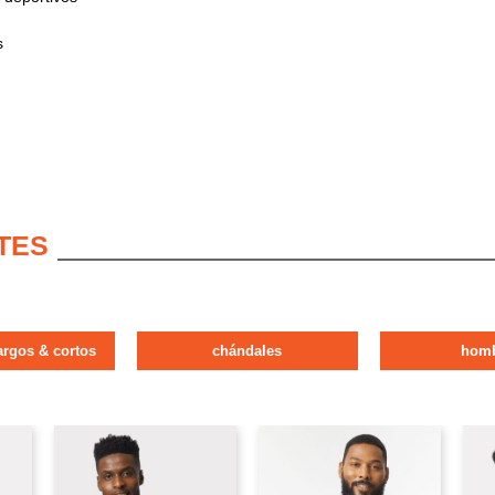
s
TES
argos & cortos
chándales
hom