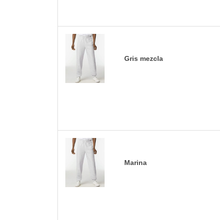
Gris mezcla
Marina