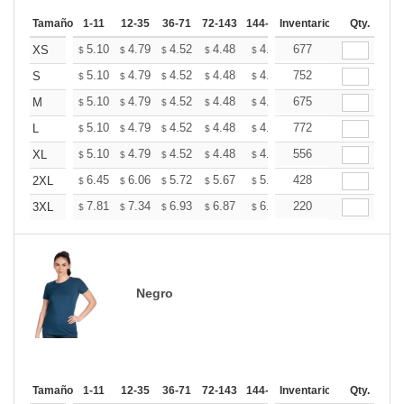
Tamaño
1-11
12-35
36-71
72-143
144-287
Inventario
288 +
Más
Qty.
+
5.10
4.79
4.52
4.48
4.40
677
4.36
XS
$
$
$
$
$
$
+
5.10
4.79
4.52
4.48
4.40
752
4.36
S
$
$
$
$
$
$
+
5.10
4.79
4.52
4.48
4.40
675
4.36
M
$
$
$
$
$
$
+
5.10
4.79
4.52
4.48
4.40
772
4.36
L
$
$
$
$
$
$
+
5.10
4.79
4.52
4.48
4.40
556
4.36
XL
$
$
$
$
$
$
+
6.45
6.06
5.72
5.67
5.57
428
5.53
2XL
$
$
$
$
$
$
+
7.81
7.34
6.93
6.87
6.75
220
6.69
3XL
$
$
$
$
$
$
Negro
Tamaño
1-11
12-35
36-71
72-143
144-287
Inventario
288 +
Más
Qty.