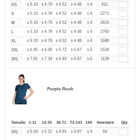
+
5.10
4.79
4.52
4.48
4.40
611
4.36
XS
$
$
$
$
$
$
+
5.10
4.79
4.52
4.48
4.40
2271
4.36
S
$
$
$
$
$
$
+
5.10
4.79
4.52
4.48
4.40
2615
4.36
M
$
$
$
$
$
$
+
5.10
4.79
4.52
4.48
4.40
2760
4.36
L
$
$
$
$
$
$
+
5.10
4.79
4.52
4.48
4.40
1698
4.36
XL
$
$
$
$
$
$
+
6.45
6.06
5.72
5.67
5.57
1528
5.53
2XL
$
$
$
$
$
$
+
7.81
7.34
6.93
6.87
6.75
1128
6.69
3XL
$
$
$
$
$
$
Purple Rush
Tamaño
1-11
12-35
36-71
72-143
144-287
Inventario
288 +
Más
Qty.
+
5.54
5.21
4.91
4.87
4.79
59
4.75
2XL
$
$
$
$
$
$