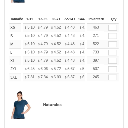
Tamaño
1-11
12-35
36-71
72-143
144-287
Inventario
288 +
Más
Qty.
+
5.10
4.79
4.52
4.48
4.40
463
4.36
XS
$
$
$
$
$
$
+
5.10
4.79
4.52
4.48
4.40
271
4.36
S
$
$
$
$
$
$
+
5.10
4.79
4.52
4.48
4.40
522
4.36
M
$
$
$
$
$
$
+
5.10
4.79
4.52
4.48
4.40
733
4.36
L
$
$
$
$
$
$
+
5.10
4.79
4.52
4.48
4.40
397
4.36
XL
$
$
$
$
$
$
+
6.45
6.06
5.72
5.67
5.57
507
5.53
2XL
$
$
$
$
$
$
+
7.81
7.34
6.93
6.87
6.75
245
6.69
3XL
$
$
$
$
$
$
Naturales