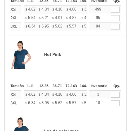
Tamaño
1-11
12-35
36-71
72-143
144-287
Inventario
288 +
Más
Qty.
+
4.62
4.34
4.10
4.06
3.99
499
3.95
XS
$
$
$
$
$
$
+
5.54
5.21
4.91
4.87
4.79
95
4.75
2XL
$
$
$
$
$
$
+
6.34
5.95
5.62
5.57
5.47
94
5.42
3XL
$
$
$
$
$
$
Hot Pink
Tamaño
1-11
12-35
36-71
72-143
144-287
Inventario
288 +
Más
Qty.
+
4.62
4.34
4.10
4.06
3.99
3
3.95
XS
$
$
$
$
$
$
+
6.34
5.95
5.62
5.57
5.47
18
5.42
3XL
$
$
$
$
$
$
Luz de color rosa