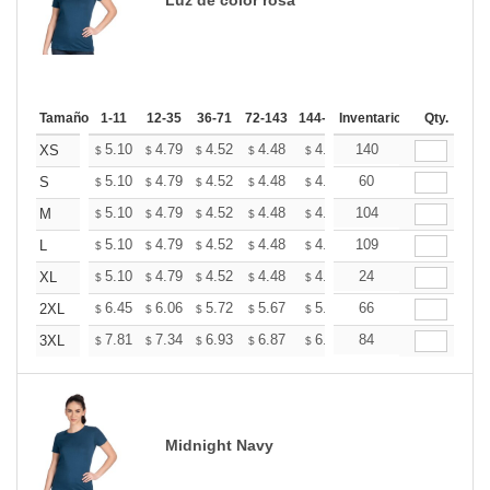
Tamaño
1-11
12-35
36-71
72-143
144-287
Inventario
288 +
Más
Qty.
+
5.10
4.79
4.52
4.48
4.40
140
4.36
XS
$
$
$
$
$
$
+
5.10
4.79
4.52
4.48
4.40
60
4.36
S
$
$
$
$
$
$
+
5.10
4.79
4.52
4.48
4.40
104
4.36
M
$
$
$
$
$
$
+
5.10
4.79
4.52
4.48
4.40
109
4.36
L
$
$
$
$
$
$
+
5.10
4.79
4.52
4.48
4.40
24
4.36
XL
$
$
$
$
$
$
+
6.45
6.06
5.72
5.67
5.57
66
5.53
2XL
$
$
$
$
$
$
+
7.81
7.34
6.93
6.87
6.75
84
6.69
3XL
$
$
$
$
$
$
Midnight Navy