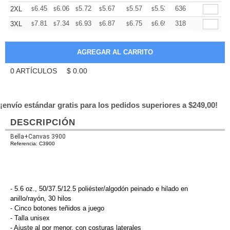
+
6.45
6.06
5.72
5.67
5.57
5.53
636
2XL
$
$
$
$
$
$
+
7.81
7.34
6.93
6.87
6.75
6.69
318
3XL
$
$
$
$
$
$
0
ARTÍCULOS
$
0.00
¡envío estándar gratis para los pedidos superiores a $249,00!
DESCRIPCIÓN
Bella+Canvas 3900
Referencia: C3900
- 5.6 oz., 50/37.5/12.5 poliéster/algodón peinado e hilado en
anillo/rayón, 30 hilos
- Cinco botones teñidos a juego
- Talla unisex
- Ajuste al por menor, con
costuras laterales