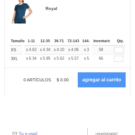
Royal
Tamaño
1-11
12-35
36-71
72-143
144-287
Inventario
288 +
Más
Qty.
+
4.62
4.34
4.10
4.06
3.99
58
3.95
XS
$
$
$
$
$
$
+
6.34
5.95
5.62
5.57
5.47
66
5.42
3XL
$
$
$
$
$
$
0
ARTÍCULOS
$
0.00
¡regístrate!