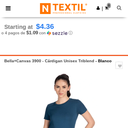
×
App de Ntextil
0
Descargar app
|
¡Mejores precios en app!
$4.36
Starting at
$1.09
o 4 pagos de
con
ⓘ
Bella+Canvas 3900 - Cárdigan Unisex Triblend
- Blanco
Previous
Next