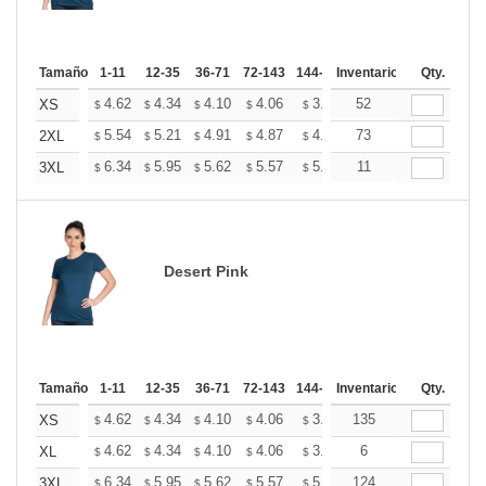
Tamaño
1-11
12-35
36-71
72-143
144-287
Inventario
288 +
Más
Qty.
+
4.62
4.34
4.10
4.06
3.99
52
3.95
XS
$
$
$
$
$
$
+
5.54
5.21
4.91
4.87
4.79
73
4.75
2XL
$
$
$
$
$
$
+
6.34
5.95
5.62
5.57
5.47
11
5.42
3XL
$
$
$
$
$
$
Desert Pink
Tamaño
1-11
12-35
36-71
72-143
144-287
Inventario
288 +
Más
Qty.
+
4.62
4.34
4.10
4.06
3.99
135
3.95
XS
$
$
$
$
$
$
+
4.62
4.34
4.10
4.06
3.99
6
3.95
XL
$
$
$
$
$
$
+
6.34
5.95
5.62
5.57
5.47
124
5.42
3XL
$
$
$
$
$
$