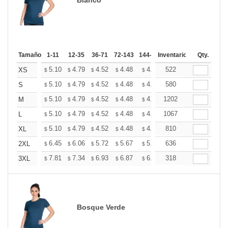
Tamaño
1-11
12-35
36-71
72-143
144-287
Inventario
288 +
Más
Qty.
+
5.10
4.79
4.52
4.48
4.40
522
4.36
XS
$
$
$
$
$
$
+
5.10
4.79
4.52
4.48
4.40
580
4.36
S
$
$
$
$
$
$
+
5.10
4.79
4.52
4.48
4.40
1202
4.36
M
$
$
$
$
$
$
+
5.10
4.79
4.52
4.48
4.40
1067
4.36
L
$
$
$
$
$
$
+
5.10
4.79
4.52
4.48
4.40
810
4.36
XL
$
$
$
$
$
$
+
6.45
6.06
5.72
5.67
5.57
636
5.53
2XL
$
$
$
$
$
$
+
7.81
7.34
6.93
6.87
6.75
318
6.69
3XL
$
$
$
$
$
$
Bosque Verde