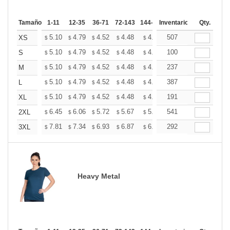
Tamaño
1-11
12-35
36-71
72-143
144-287
Inventario
288 +
Más
Qty.
+
5.10
4.79
4.52
4.48
4.40
507
4.36
XS
$
$
$
$
$
$
+
5.10
4.79
4.52
4.48
4.40
100
4.36
S
$
$
$
$
$
$
+
5.10
4.79
4.52
4.48
4.40
237
4.36
M
$
$
$
$
$
$
+
5.10
4.79
4.52
4.48
4.40
387
4.36
L
$
$
$
$
$
$
+
5.10
4.79
4.52
4.48
4.40
191
4.36
XL
$
$
$
$
$
$
+
6.45
6.06
5.72
5.67
5.57
541
5.53
2XL
$
$
$
$
$
$
+
7.81
7.34
6.93
6.87
6.75
292
6.69
3XL
$
$
$
$
$
$
Heavy Metal