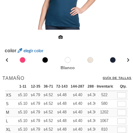
color
elegir color
Blanco
TAMAÑO
GUÍA DE TALLAS
1-11
12-35
36-71
72-143
144-287
288 +
Inventario
Más
Qty.
+
5.10
4.79
4.52
4.48
4.40
4.36
522
XS
$
$
$
$
$
$
+
5.10
4.79
4.52
4.48
4.40
4.36
580
S
$
$
$
$
$
$
+
5.10
4.79
4.52
4.48
4.40
4.36
1202
M
$
$
$
$
$
$
+
5.10
4.79
4.52
4.48
4.40
4.36
1067
L
$
$
$
$
$
$
+
5.10
4.79
4.52
4.48
4.40
4.36
810
XL
$
$
$
$
$
$