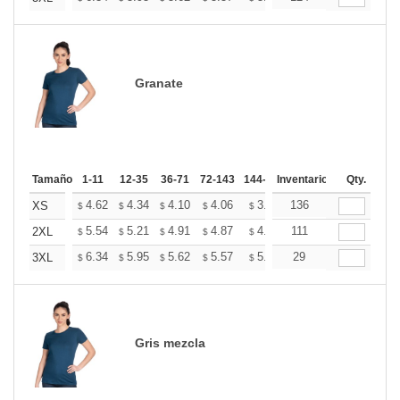
Granate
Tamaño
1-11
12-35
36-71
72-143
144-287
Inventario
288 +
Más
Qty.
+
4.62
4.34
4.10
4.06
3.99
136
3.95
XS
$
$
$
$
$
$
+
5.54
5.21
4.91
4.87
4.79
111
4.75
2XL
$
$
$
$
$
$
+
6.34
5.95
5.62
5.57
5.47
29
5.42
3XL
$
$
$
$
$
$
Gris mezcla